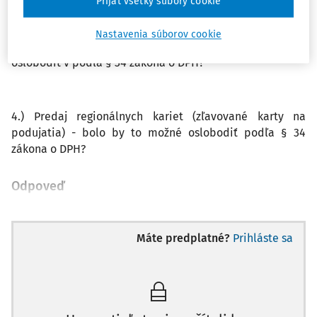
Prijať všetky súbory cookie
3.) Vstupenka a jazda astrovlakom - jazda vlakom na
Nastavenia súborov cookie
astronomické pozorovanie oblohy - bolo by to možné
oslobodiť v podľa § 34 zákona o DPH?
4.) Predaj regionálnych kariet (zľavované karty na
podujatia) - bolo by to možné oslobodiť podľa § 34
zákona o DPH?
Odpoveď
Máte predplatné?
Prihláste sa