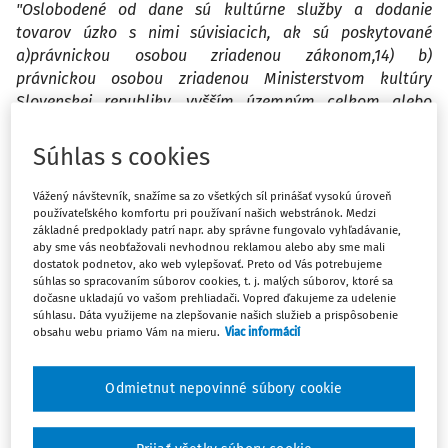
"Oslobodené od dane sú kultúrne služby a dodanie
tovarov úzko s nimi súvisiacich, ak sú poskytované
a)právnickou osobou zriadenou zákonom,14) b)
právnickou osobou zriadenou Ministerstvom kultúry
Slovenskej republiky, vyšším územným celkom alebo
obcou podľa osobitného predpisu,15) c)právnickou osobou
alebo fyzickou osobou, ktorá spĺňa jednu podmienku
Súhlas s cookies
alebo viac podmienok podľa § 30 ods. 2."
Vážený návštevník, snažíme sa zo všetkých síl prinášať vysokú úroveň
používateľského komfortu pri používaní našich webstránok. Medzi
základné predpoklady patrí napr. aby správne fungovalo vyhľadávanie,
Bolo by možné organizáciu cestovného ruchu podriadiť
aby sme vás neobťažovali nevhodnou reklamou alebo aby sme mali
dostatok podnetov, ako web vylepšovať. Preto od Vás potrebujeme
pod písm. c?
súhlas so spracovaním súborov cookies, t. j. malých súborov, ktoré sa
dočasne ukladajú vo vašom prehliadači. Vopred ďakujeme za udelenie
súhlasu. Dáta využijeme na zlepšovanie našich služieb a prispôsobenie
obsahu webu priamo Vám na mieru.
Viac informácií
2. ) Provízie z predaja vstupeniek na kultúrne podujatia
organizované inými organizátormi (Ticketportal, divadlá,
Odmietnut nepovinné súbory cookie
kino) - mohlo by to byť oslobodené podľa § 34 zákona o
DPH?