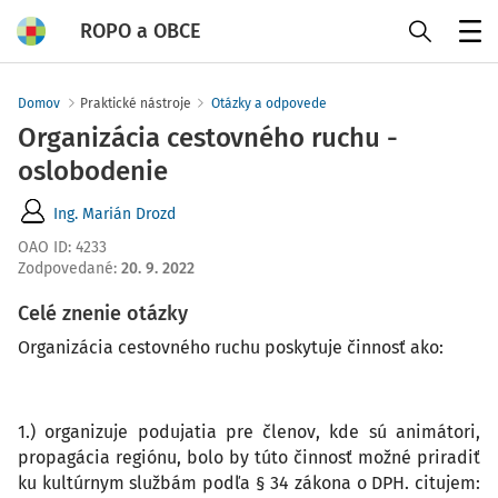
ROPO a OBCE
Menu
Domov
Praktické nástroje
Otázky a odpovede
Organizácia cestovného ruchu -
oslobodenie
Ing. Marián Drozd
OAO ID
:
4233
Zodpovedané
:
20. 9. 2022
Celé znenie otázky
Organizácia cestovného ruchu poskytuje činnosť ako:
1.) organizuje podujatia pre členov, kde sú animátori,
propagácia regiónu, bolo by túto činnosť možné priradiť
ku kultúrnym službám podľa § 34 zákona o DPH. citujem: