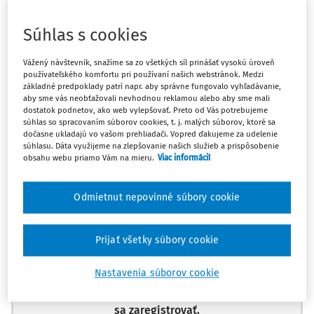
Odpoveď
Súhlas s cookies
Vážený návštevník, snažíme sa zo všetkých síl prinášať vysokú úroveň
Máte predplatné?
Prihláste sa
používateľského komfortu pri používaní našich webstránok. Medzi
základné predpoklady patrí napr. aby správne fungovalo vyhľadávanie,
aby sme vás neobťažovali nevhodnou reklamou alebo aby sme mali
dostatok podnetov, ako web vylepšovať. Preto od Vás potrebujeme
súhlas so spracovaním súborov cookies, t. j. malých súborov, ktoré sa
dočasne ukladajú vo vašom prehliadači. Vopred ďakujeme za udelenie
súhlasu. Dáta využijeme na zlepšovanie našich služieb a prispôsobenie
Ups, zatiaľ ste si prečítali len
obsahu webu priamo Vám na mieru.
Viac informácií
začiatok...
Odmietnut nepovinné súbory cookie
Celý odborný obsah z tejto oblasti je
dostupný predplatiteľom portálu.
Prijať všetky súbory cookie
Nastavenia súborov cookie
Odomknite si prístup k odbornému obsahu
a získajte prístup na 10 dní zdarma, stačí
sa zaregistrovať.