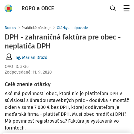
ROPO a OBCE
Menu
Domov
Praktické nástroje
Otázky a odpovede
DPH - zahraničná faktúra pre obec -
neplatiča DPH
Ing. Marián Drozd
OAO ID
:
3736
Zodpovedané
:
11. 9. 2020
Celé znenie otázky
Aké má povinnosti obec, ktorá nie je platiteľom DPH v
súvislosti s úhradou stavebných prác - dodávka + montáž
okien v sume 7 000 € bez DPH, ktorej dodávateľom je
maďarská firma - platiteľ DPH. Musí obec hradiť aj DPH?
Má povinnosť registrovať sa? Faktúra je vystavená vo
forintoch.