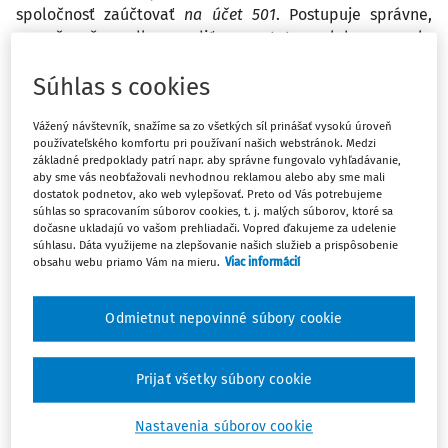
spoločnosť zaúčtovať
na účet 501
. Postupuje správne,
a možno čerpadlo zaradiť samostatne, alebo sa malo
zaúčtovať ako technické zhodnotenie fontány. Samotná
Súhlas s cookies
fontána je stará a zaradená bola do majetku v roku 1982
v hodnote 293,10 €, a tým pádom dávno odpísaná.
Vážený návštevník, snažíme sa zo všetkých síl prinášať vysokú úroveň
V tomto prípade sa daňové odpisy rovnajú účtovným.
používateľského komfortu pri používaní našich webstránok. Medzi
základné predpoklady patrí napr. aby správne fungovalo vyhľadávanie,
aby sme vás neobťažovali nevhodnou reklamou alebo aby sme mali
Odpoveď
dostatok podnetov, ako web vylepšovať. Preto od Vás potrebujeme
súhlas so spracovaním súborov cookies, t. j. malých súborov, ktoré sa
dočasne ukladajú vo vašom prehliadači. Vopred ďakujeme za udelenie
súhlasu. Dáta využijeme na zlepšovanie našich služieb a prispôsobenie
Máte predplatné?
Prihláste sa
obsahu webu priamo Vám na mieru.
Viac informácií
Odmietnut nepovinné súbory cookie
Ups, zatiaľ ste si prečítali len
Prijať všetky súbory cookie
začiatok...
Nastavenia súborov cookie