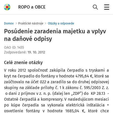
ROPO a OBCE
Menu
Domov
Praktické nástroje
Otázky a odpovede
Posúdenie zaradenia majetku a vplyv
na daňové odpisy
OAO ID
:
1455
Zodpovedané
:
19. 10. 2012
Celé znenie otázky
V roku 2012 spoločnosť zakúpila čerpadlo s tryskami a
kryt na čerpadlo do fontány v hodnote 4795,64 €, ktoré sa
zaúčtovalo na
účet 022
a zaradilo sa do druhej odpisovej
skupiny na základe prílohy č. 1 k zákonu č. 595/2003 Z. z.
o dani z príjmov v z. n. p. (ďalej len „ZDP“) do KP 28.13 -
Ostatné čerpadlá a kompresory. V nasledujúcom mesiaci
po kúpe čerpadla sa vykonala elektrická inštalácia +
osvetlenie fontány v hodnote 1685,04 €, ktoré chce