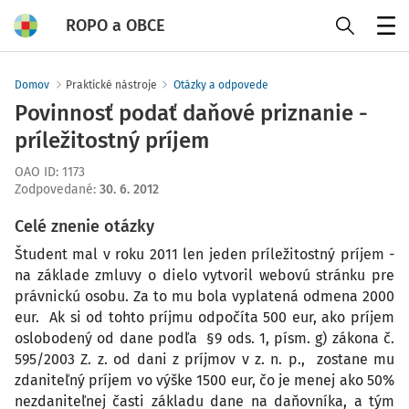
ROPO a OBCE
Menu
Domov
Praktické nástroje
Otázky a odpovede
Povinnosť podať daňové priznanie -
príležitostný príjem
OAO ID
:
1173
Zodpovedané
:
30. 6. 2012
Celé znenie otázky
Študent mal v roku 2011 len jeden príležitostný príjem -
na základe zmluvy o dielo vytvoril webovú stránku pre
právnickú osobu. Za to mu bola vyplatená odmena 2000
eur. Ak si od tohto príjmu odpočíta 500 eur, ako príjem
oslobodený od dane podľa §9 ods. 1, písm. g) zákona č.
595/2003 Z. z. od dani z príjmov v z. n. p., zostane mu
zdaniteľný príjem vo výške 1500 eur, čo je menej ako 50%
nezdaniteľnej časti základu dane na daňovníka, a tým