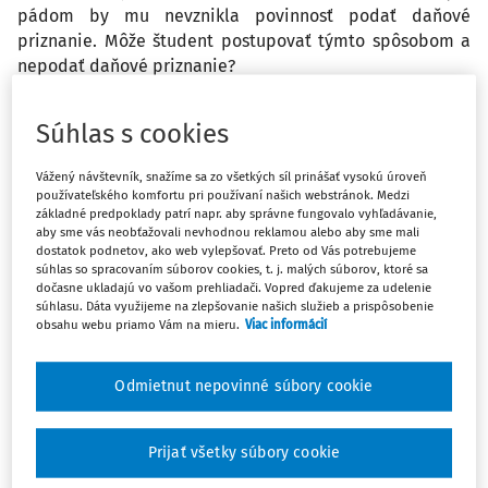
pádom by mu nevznikla povinnosť podať daňové
priznanie. Môže študent postupovať týmto spôsobom a
nepodať daňové priznanie?
Odpoveď
Súhlas s cookies
Vážený návštevník, snažíme sa zo všetkých síl prinášať vysokú úroveň
používateľského komfortu pri používaní našich webstránok. Medzi
Máte predplatné?
Prihláste sa
základné predpoklady patrí napr. aby správne fungovalo vyhľadávanie,
aby sme vás neobťažovali nevhodnou reklamou alebo aby sme mali
dostatok podnetov, ako web vylepšovať. Preto od Vás potrebujeme
súhlas so spracovaním súborov cookies, t. j. malých súborov, ktoré sa
dočasne ukladajú vo vašom prehliadači. Vopred ďakujeme za udelenie
súhlasu. Dáta využijeme na zlepšovanie našich služieb a prispôsobenie
Ups, zatiaľ ste si prečítali len
obsahu webu priamo Vám na mieru.
Viac informácií
začiatok...
Odmietnut nepovinné súbory cookie
Celý odborný obsah z tejto oblasti je
Prijať všetky súbory cookie
dostupný predplatiteľom portálu.