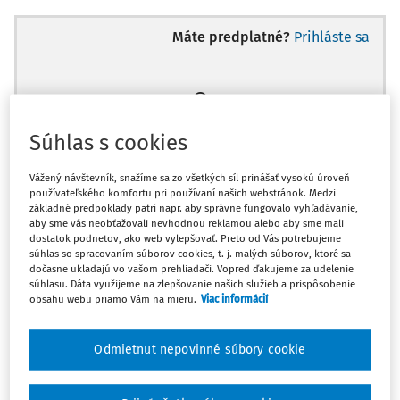
Máte predplatné?
Prihláste sa
Ups, zatiaľ ste si prečítali len
Súhlas s cookies
začiatok...
Vážený návštevník, snažíme sa zo všetkých síl prinášať vysokú úroveň
používateľského komfortu pri používaní našich webstránok. Medzi
základné predpoklady patrí napr. aby správne fungovalo vyhľadávanie,
Celý odborný obsah z tejto oblasti je
aby sme vás neobťažovali nevhodnou reklamou alebo aby sme mali
dostatok podnetov, ako web vylepšovať. Preto od Vás potrebujeme
dostupný predplatiteľom portálu.
súhlas so spracovaním súborov cookies, t. j. malých súborov, ktoré sa
dočasne ukladajú vo vašom prehliadači. Vopred ďakujeme za udelenie
súhlasu. Dáta využijeme na zlepšovanie našich služieb a prispôsobenie
Odomknite si prístup k odbornému obsahu
obsahu webu priamo Vám na mieru.
Viac informácií
a získajte prístup na 10 dní zdarma, stačí
sa zaregistrovať.
Odmietnut nepovinné súbory cookie
Vďaka registrácii získate prístup aj k