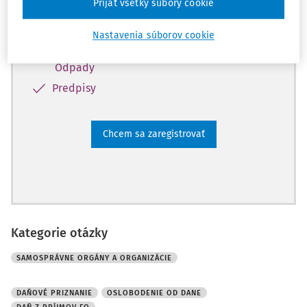
Prijať všetky súbory cookie
vybranému obsahu:
Odborné články z oblasti: Samospráva,
Nastavenia súborov cookie
Hospodárenie, Dane a účtovníctvo,
Odpady
Predpisy
Chcem sa zaregistrovať
Kategorie otázky
SAMOSPRÁVNE ORGÁNY A ORGANIZÁCIE
DAŇOVÉ PRIZNANIE
OSLOBODENIE OD DANE