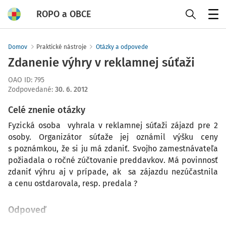
ROPO a OBCE
Menu
Domov
Praktické nástroje
Otázky a odpovede
Zdanenie výhry v reklamnej súťaži
OAO ID
:
795
Zodpovedané
:
30. 6. 2012
Celé znenie otázky
Fyzická osoba vyhrala v reklamnej súťaži zájazd pre 2
osoby. Organizátor súťaže jej oznámil výšku ceny
s poznámkou, že si ju má zdaniť. Svojho zamestnávateľa
požiadala o ročné zúčtovanie preddavkov. Má povinnosť
zdaniť výhru aj v prípade, ak sa zájazdu nezúčastnila
a cenu ostdarovala, resp. predala ?
Odpoveď