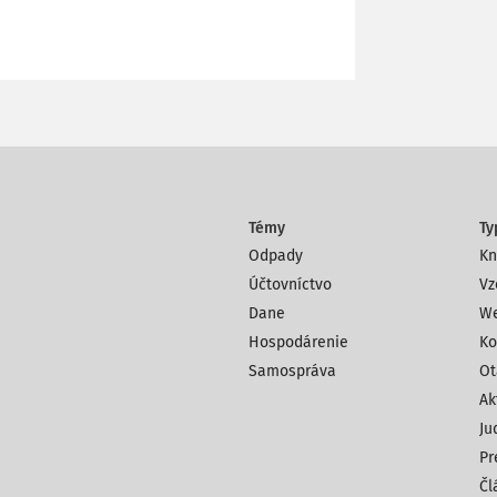
Témy
Ty
Odpady
Kn
Účtovníctvo
Vz
Dane
We
Hospodárenie
Ko
Samospráva
Ot
Ak
Ju
Pr
Čl