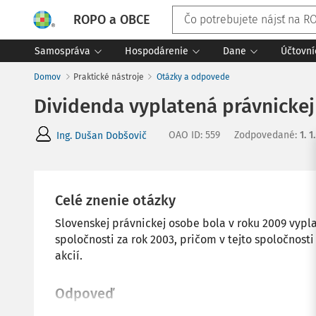
ROPO a OBCE
Samospráva
Hospodárenie
Dane
Účtovní
Domov
Praktické nástroje
Otázky a odpovede
Dividenda vyplatená právnicke
OAO ID
:
559
Zodpovedané
:
1. 1
Ing. Dušan Dobšovič
Celé znenie otázky
Slovenskej právnickej osobe bola v roku 2009 vypl
spoločnosti za rok 2003, pričom v tejto spoločnost
akcií.
Odpoveď