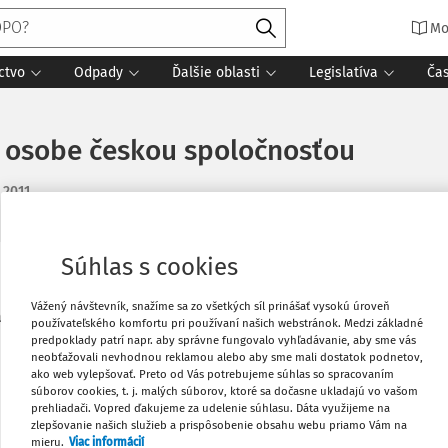
Mo
ctvo
Odpady
Ďalšie oblasti
Legislatíva
Ča
j osobe českou spoločnosťou
. 2011
Súhlas s cookies
Vytlačiť
Vážený návštevník, snažíme sa zo všetkých síl prinášať vysokú úroveň
atená dividenda od českej akciovej
používateľského komfortu pri používaní našich webstránok. Medzi základné
i slovenská právnická osoba vlastní 50 %
predpoklady patrí napr. aby správne fungovalo vyhľadávanie, aby sme vás
Obľúbené
neobťažovali nevhodnou reklamou alebo aby sme mali dostatok podnetov,
ako web vylepšovať. Preto od Vás potrebujeme súhlas so spracovaním
súborov cookies, t. j. malých súborov, ktoré sa dočasne ukladajú vo vašom
Stiahnuť
prehliadači. Vopred ďakujeme za udelenie súhlasu. Dáta využijeme na
zlepšovanie našich služieb a prispôsobenie obsahu webu priamo Vám na
mieru.
Viac informácií