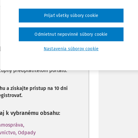
Zdieľať
Máte predplatné?
Prihláste sa
Prijať všetky súbory cookie
Poznámka
Odmietnut nepovinné súbory cookie
li len začiatok...
Nastavenia súborov cookie
stupný predplatiteľom portálu.
 a získajte prístup na 10 dní
gistrovať.
p aj k vybranému obsahu:
Samospráva,
vníctvo, Odpady