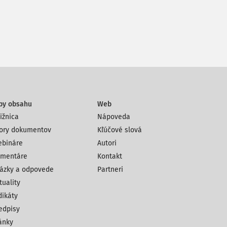
py obsahu
Web
ižnica
Nápoveda
ory dokumentov
Kľúčové slová
bináre
Autori
mentáre
Kontakt
ázky a odpovede
Partneri
tuality
dikáty
edpisy
ánky