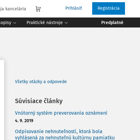
Prihlásiť
Registrácia
ja kancelária
sopisy
Praktické nástroje
Predplatné
Všetky otázky a odpovede
Súvisiace články
Vnútorný systém preverovania oznámení
4. 9. 2019
Odpisovanie nehnuteľnosti, ktorá bola
vyhlásená za nehnuteľnú kultúrnu pamiatku