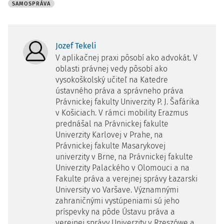
SAMOSPRÁVA
Jozef Tekeli
V aplikačnej praxi pôsobí ako advokát. V
oblasti právnej vedy pôsobí ako
vysokoškolský učiteľ na Katedre
ústavného práva a správneho práva
Právnickej fakulty Univerzity P. J. Šafárika
v Košiciach. V rámci mobility Erazmus
prednášal na Právnickej fakulte
Univerzity Karlovej v Prahe, na
Právnickej fakulte Masarykovej
univerzity v Brne, na Právnickej fakulte
Univerzity Palackého v Olomouci a na
Fakulte práva a verejnej správy Łazarski
University vo Varšave. Významnými
zahraničnými vystúpeniami sú jeho
príspevky na pôde Ústavu práva a
verejnej správy Univerzity v Rzeszówe a