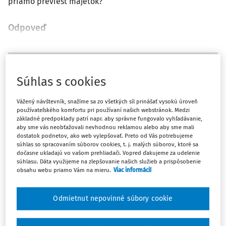
priamo previesť majetok?
Odpoveď
Máte predplatné?
Prihláste sa
Súhlas s cookies
Vážený návštevník, snažíme sa zo všetkých síl prinášať vysokú úroveň
používateľského komfortu pri používaní našich webstránok. Medzi
základné predpoklady patrí napr. aby správne fungovalo vyhľadávanie,
Tento dokument je len pre
aby sme vás neobťažovali nevhodnou reklamou alebo aby sme mali
predplatiteľov Ropo a obce VIP.
dostatok podnetov, ako web vylepšovať. Preto od Vás potrebujeme
súhlas so spracovaním súborov cookies, t. j. malých súborov, ktoré sa
dočasne ukladajú vo vašom prehliadači. Vopred ďakujeme za udelenie
súhlasu. Dáta využijeme na zlepšovanie našich služieb a prispôsobenie
Odomknite si prístup zakúpením
obsahu webu priamo Vám na mieru.
Viac informácií
predplatného.
Odmietnut nepovinné súbory cookie
Vďaka tomu získate aj: