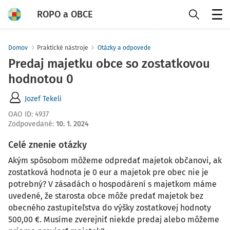
ROPO a OBCE
Menu
Domov
Praktické nástroje
Otázky a odpovede
Predaj majetku obce so zostatkovou
hodnotou 0
Jozef Tekeli
OAO ID
:
4937
Zodpovedané
:
10. 1. 2024
Celé znenie otázky
Akým spôsobom môžeme odpredať majetok občanovi, ak
zostatková hodnota je 0 eur a majetok pre obec nie je
potrebný? V zásadách o hospodárení s majetkom máme
uvedené, že starosta obce môže predať majetok bez
obecného zastupiteľstva do výšky zostatkovej hodnoty
500,00 €. Musíme zverejniť niekde predaj alebo môžeme