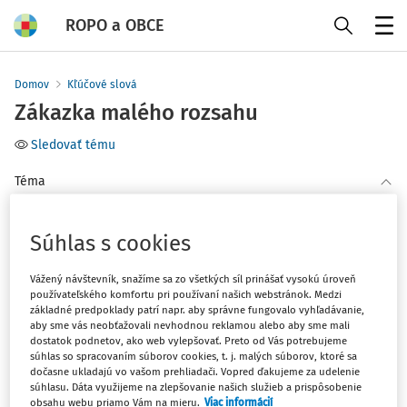
ROPO a OBCE
Menu
Domov
Kľúčové slová
Zákazka malého rozsahu
Sledovať tému
Téma
(1)
Hospodárenie
Súhlas s cookies
Filter
Vážený návštevník, snažíme sa zo všetkých síl prinášať vysokú úroveň
používateľského komfortu pri používaní našich webstránok. Medzi
základné predpoklady patrí napr. aby správne fungovalo vyhľadávanie,
1
Počet vyhľadaných dokumentov:
aby sme vás neobťažovali nevhodnou reklamou alebo aby sme mali
dostatok podnetov, ako web vylepšovať. Preto od Vás potrebujeme
Zoradiť podľa
:
súhlas so spracovaním súborov cookies, t. j. malých súborov, ktoré sa
dočasne ukladajú vo vašom prehliadači. Vopred ďakujeme za udelenie
Najnovšie
Najstaršie
súhlasu. Dáta využijeme na zlepšovanie našich služieb a prispôsobenie
obsahu webu priamo Vám na mieru.
Viac informácií