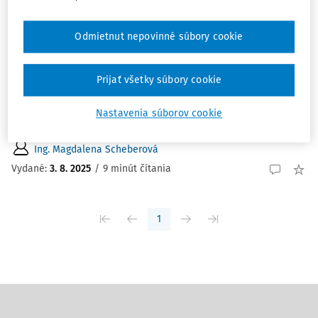
ČLÁNKY
Postupy vo verejnom obstarávaní
Odmietnut nepovinné súbory cookie
V júnovom čísle časopisu sme sa venovali jednotlivým
fázam verejného obstarávania aj s akcentom na
Prijať všetky súbory cookie
zadávanie zákaziek financovaných z nenávratných
finančných prostriedkov Európskej únie. V nasledujúcom
Nastavenia súborov cookie
príspevku sa budeme zaoberať dvomi postupmi vo ...
Ing. Magdalena Scheberová
Vydané:
3. 8. 2025
/
9 minút čítania
1