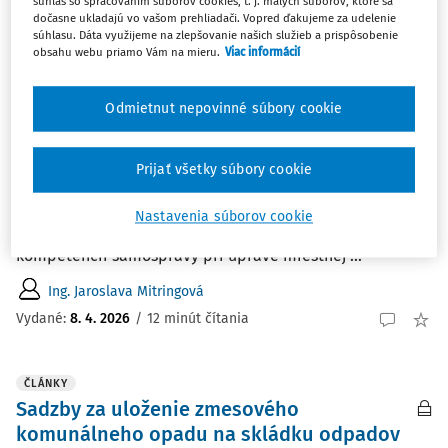
súhlas so spracovaním súborov cookies, t. j. malých súborov, ktoré sa
dočasne ukladajú vo vašom prehliadači. Vopred ďakujeme za udelenie
Najnovšie
Najstaršie
súhlasu. Dáta využijeme na zlepšovanie našich služieb a prispôsobenie
obsahu webu priamo Vám na mieru.
Viac informácií
ČLÁNKY
Zákonnosť všeobecne záväzného
Odmietnut nepovinné súbory cookie
nariadenia a sadzba dane z nehnuteľností
Článok analyzuje otázku zákonnosti všeobecne
Prijať všetky súbory cookie
záväzného nariadenia v kontexte určovania sadzby dane
z nehnuteľností obcou. Poukazuje na kľúčovú judikatúru a
Nastavenia súborov cookie
relevantné zákonné ustanovenia, ktoré určujú hranice
kompetencií samosprávy pri úprave miestnej ...
Ing. Jaroslava Mitringová
Vydané:
8. 4. 2026
/
12 minút čítania
ČLÁNKY
Sadzby za uloženie zmesového
komunálneho opadu na skládku odpadov