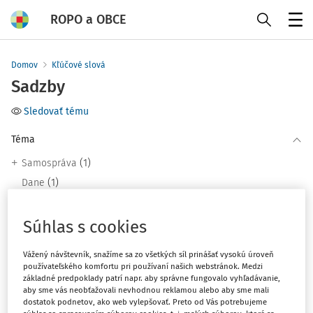
ROPO a OBCE
Menu
Domov
Kľúčové slová
Sadzby
Sledovať tému
Téma
(1)
Samospráva
(1)
Dane
(1)
Odpady
Súhlas s cookies
Filter
Vážený návštevník, snažíme sa zo všetkých síl prinášať vysokú úroveň
používateľského komfortu pri používaní našich webstránok. Medzi
základné predpoklady patrí napr. aby správne fungovalo vyhľadávanie,
2
Počet vyhľadaných dokumentov:
aby sme vás neobťažovali nevhodnou reklamou alebo aby sme mali
dostatok podnetov, ako web vylepšovať. Preto od Vás potrebujeme
Zoradiť podľa
: