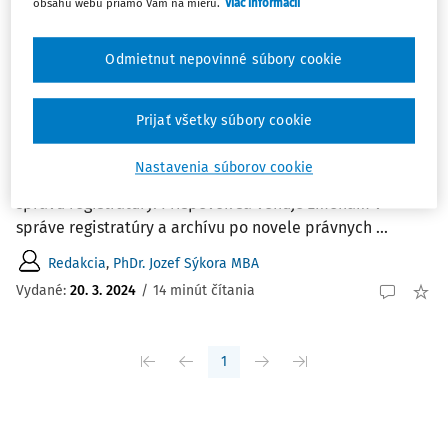
obsahu webu priamo Vám na mieru.
Viac informácií
ČLÁNKY
Odmietnut nepovinné súbory cookie
Zmeny v správe registratúry a archívu na
rok 2024
Prijať všetky súbory cookie
Registratúrny poriadok subjektu územnej samosprávy
upravuje správu registratúry centralizovaným spôsobom
Nastavenia súborov cookie
s použitím elektronického informačného systému na
správu registratúry. Príspevok sa venuje zmenám v
správe registratúry a archívu po novele právnych ...
Redakcia
,
PhDr. Jozef Sýkora MBA
Vydané:
20. 3. 2024
/
14 minút čítania
1