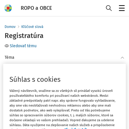
ROPO a OBCE
Menu
Domov
Kľúčové slová
Registratúra
Sledovať tému
Téma
(1)
Samospráva
(1)
Účtovníctvo
Súhlas s cookies
Vážený návštevník, snažíme sa zo všetkých síl prinášať vysokú úroveň
Filter
používateľského komfortu pri používaní našich webstránok. Medzi
základné predpoklady patrí napr. aby správne fungovalo vyhľadávanie,
aby sme vás neobťažovali nevhodnou reklamou alebo aby sme mali
1
Počet vyhľadaných dokumentov:
dostatok podnetov, ako web vylepšovať. Preto od Vás potrebujeme
súhlas so spracovaním súborov cookies, t. j. malých súborov, ktoré sa
dočasne ukladajú vo vašom prehliadači. Vopred ďakujeme za udelenie
Zoradiť podľa
:
súhlasu. Dáta využijeme na zlepšovanie našich služieb a prispôsobenie
Najnovšie
Najstaršie