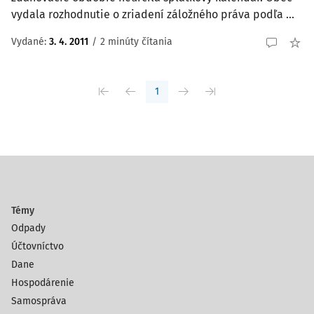
vydala rozhodnutie o zriadení záložného práva podľa ...
Vydané
:
3. 4. 2011
/
2 minúty čítania
1
Témy
Odpady
Účtovníctvo
Dane
Hospodárenie
Samospráva