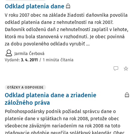
Odklad platenia dane
V roku 2007 obec na základe žiadosti daňovníka povolila
odklad platenia dane z nehnuteľností na rok 2007.
Daňovník odloženú daň z nehnuteľností zaplatil v lehote,
ktorá mu bola stanovená v rozhodnutí. Je obec povinná
za dobu povoleného odkladu vyrubiť ...
Jarmila Čerbová
Vydané
:
3. 4. 2011
/
1 minúta čítania
OTÁZKY A ODPOVEDE
Odklad platenia dane a zriadenie
záložného práva
Poľnohospodársky podnik požiadal správcu dane o
platenie dane v splátkach na rok 2008, pretože obec
všeobecne záväzným nariadením na rok 2008 na toto
zdaňovacie obdobie neurčila splátkový kalendár. Obec