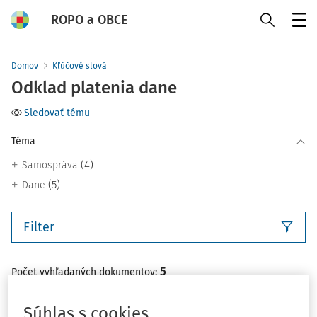
ROPO a OBCE
Menu
Domov
Kľúčové slová
Odklad platenia dane
Sledovať tému
Téma
(4)
Samospráva
(5)
Dane
Filter
5
Počet vyhľadaných dokumentov:
Zoradiť podľa
:
Súhlas s cookies
Najnovšie
Najstaršie