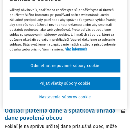
Vážený návštevník, snažíme sa zo všetkých síl prinášať vysokú úroveň
používateľského komfortu pri používaní našich webstránok. Medzi
ČLÁNKY
základné predpoklady patrí napr. aby správne fungovalo vyhľadávanie,
Postup obce pri daňovom dlhu daňového
aby sme vás neobťažovali nevhodnou reklamou alebo aby sme mali
subjektu
dostatok podnetov, ako web vylepšovať. Preto od Vás potrebujeme
súhlas so spracovaním súborov cookies, t. j. malých súborov, ktoré sa
Ak vznikne daňovému subjektu daňový dlh v podobe
dočasne ukladajú vo vašom prehliadači. Vopred ďakujeme za udelenie
daňového nedoplatku na dani, ktorej správu obec
súhlasu. Dáta využijeme na zlepšovanie našich služieb a prispôsobenie
obsahu webu priamo Vám na mieru.
Viac informácií
vykonáva, má obec niekoľko možností, akými môže túto
nepriaznivú situáciu riešiť. V príspevku sa dozviete, ako
môže obec v takejto situácii postupovať.
Odmietnut nepovinné súbory cookie
Ing. JUDr. Ladislav Hrtánek PhD.
Prijať všetky súbory cookie
Vydané:
8. 10. 2024
/
18 minút čítania
Nastavenia súborov cookie
ČLÁNKY
Odklad platenia dane a splátková úhrada
dane povolená obcou
Pokiaľ je na správu určitej dane príslušná obec, môže