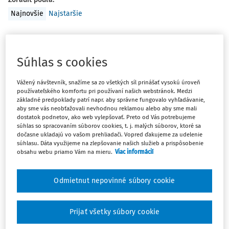
Najnovšie
Najstaršie
AKTUALITY
Prísnejšie kontroly voči neplatičom PZP
Súhlas s cookies
Vláda schválila návrh zákona, ktorý zefektívni systém
povinného zmluvného poistenia (PZP) a radikálne zníži
Vážený návštevník, snažíme sa zo všetkých síl prinášať vysokú úroveň
používateľského komfortu pri používaní našich webstránok. Medzi
počet nepoistených vozidiel v cestnej premávke.
základné predpoklady patrí napr. aby správne fungovalo vyhľadávanie,
aby sme vás neobťažovali nevhodnou reklamou alebo aby sme mali
ROPO redakcia
dostatok podnetov, ako web vylepšovať. Preto od Vás potrebujeme
Vydané:
18. 12. 2025
/
2 minúty čítania
súhlas so spracovaním súborov cookies, t. j. malých súborov, ktoré sa
dočasne ukladajú vo vašom prehliadači. Vopred ďakujeme za udelenie
súhlasu. Dáta využijeme na zlepšovanie našich služieb a prispôsobenie
obsahu webu priamo Vám na mieru.
Viac informácií
ČLÁNKY
Odťahovanie vozidiel tvoriacich prekážku
Odmietnut nepovinné súbory cookie
cestnej premávky
S neúmerne narastajúcim počtom motorových vozidiel v
Slovenskej republike úmerne narastá aj problém obcí s
Prijať všetky súbory cookie
vozidlami, ktoré tvoria prekážku v ceste, a s vozidlami,