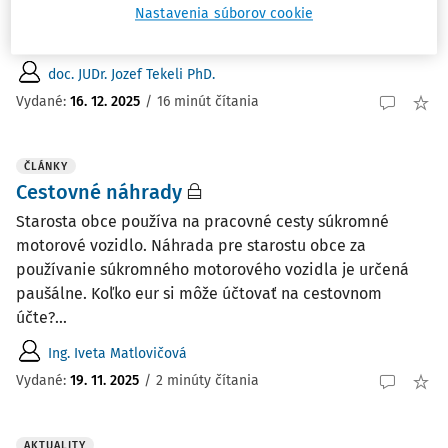
ktoré nemajú evidenčné číslo, resp. nemajú platnú
Nastavenia súborov cookie
technickú alebo emisnú kontrolu. Obce ...
doc. JUDr. Jozef Tekeli PhD.
Vydané:
16. 12. 2025
/
16 minút čítania
ČLÁNKY
Cestovné náhrady
Starosta obce používa na pracovné cesty súkromné
motorové vozidlo. Náhrada pre starostu obce za
používanie súkromného motorového vozidla je určená
paušálne. Koľko eur si môže účtovať na cestovnom
účte?...
Ing. Iveta Matlovičová
Vydané:
19. 11. 2025
/
2 minúty čítania
AKTUALITY