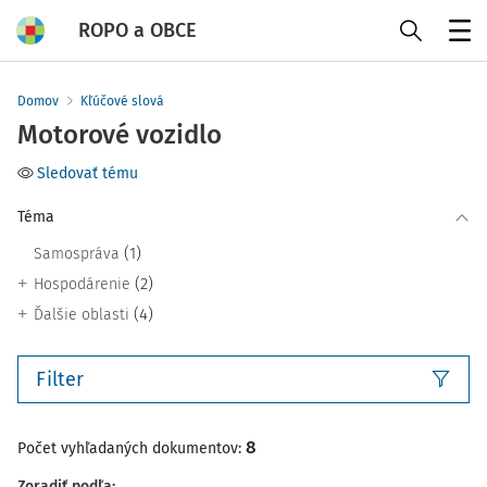
ROPO a OBCE
Menu
Domov
Kľúčové slová
Motorové vozidlo
Sledovať tému
Téma
(1)
Samospráva
(2)
Hospodárenie
(4)
Ďalšie oblasti
Filter
8
Počet vyhľadaných dokumentov:
Zoradiť podľa
: