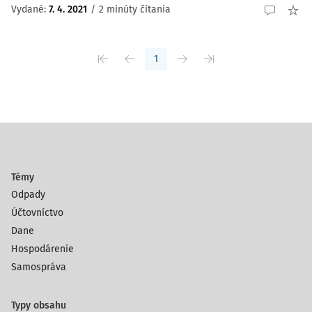
Vydané:
7. 4. 2021
/
2 minúty čítania
1
Témy
Odpady
Účtovníctvo
Dane
Hospodárenie
Samospráva
Typy obsahu