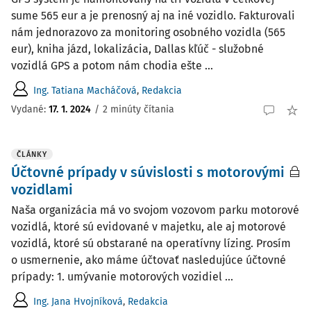
sume 565 eur a je prenosný aj na iné vozidlo. Fakturovali
nám jednorazovo za monitoring osobného vozidla (565
eur), kniha jázd, lokalizácia, Dallas kľúč - služobné
vozidlá GPS a potom nám chodia ešte ...
Ing. Tatiana Macháčová
,
Redakcia
Vydané:
17. 1. 2024
/
2 minúty čítania
ČLÁNKY
Účtovné prípady v súvislosti s motorovými
vozidlami
Naša organizácia má vo svojom vozovom parku motorové
vozidlá, ktoré sú evidované v majetku, ale aj motorové
vozidlá, ktoré sú obstarané na operatívny lízing. Prosím
o usmernenie, ako máme účtovať nasledujúce účtovné
prípady: 1. umývanie motorových vozidiel ...
Ing. Jana Hvojníková
,
Redakcia