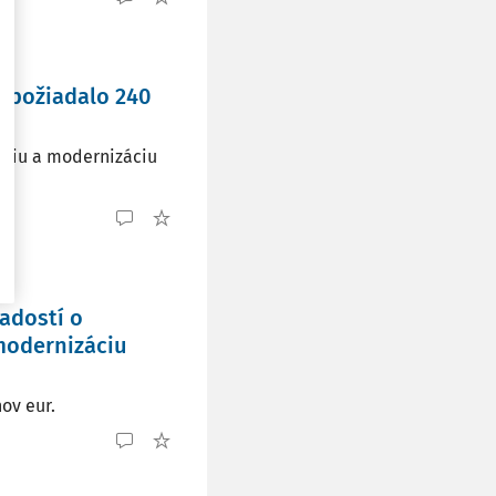
u požiadalo 240
ukciu a modernizáciu
adostí o
modernizáciu
ov eur.