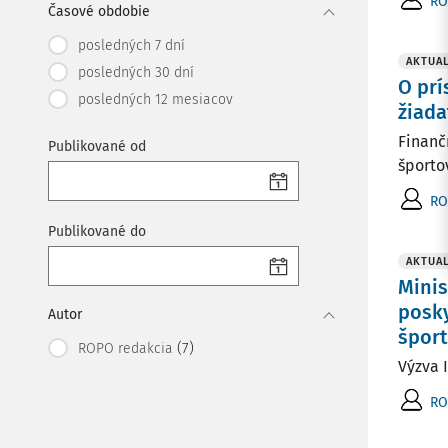
RO
Časové obdobie
posledných 7 dní
AKTUAL
posledných 30 dní
O prí
posledných 12 mesiacov
žiada
Finanč
Publikované od
športov
RO
Publikované do
AKTUAL
Minis
posky
Autor
šport
(7)
ROPO redakcia
Výzva 
RO