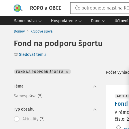
ROPO a OBCE
Samospráva
Hospodárenie
Dane
Účtovní
Domov
Kľúčové slová
Fond na podporu športu
Sledovať tému
FOND NA PODPORU ŠPORTU
Počet vyhľa
Téma
(5)
Samospráva
AKTUAL
Fond 
Typ obsahu
V rámc
(7)
číslo: 
Aktuality