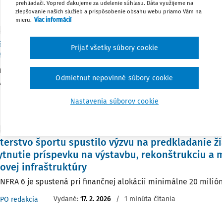
Vydané:
17. 6. 2026
/
1 minúta čítania
PO redakcia
prehliadači. Vopred ďakujeme za udelenie súhlasu. Dáta využijeme na
zlepšovanie našich služieb a prispôsobenie obsahu webu priamo Vám na
mieru.
Viac informácií
ITY
spevok zo šiestej výzvy Fondu na podporu šport
Prijať všetky súbory cookie
teľov
ný príspevok z výzvy INFRA 6 je určený na výstavbu, rekonštr
Odmietnut nepovinné súbory cookie
ej infraštruktúry.
Vydané:
23. 3. 2026
/
1 minúta čítania
PO redakcia
Nastavenia súborov cookie
ITY
terstvo športu spustilo výzvu na predkladanie ži
tnutie príspevku na výstavbu, rekonštrukciu a 
ovej infraštruktúry
INFRA 6 je spustená pri finančnej alokácii minimálne 20 milión
Vydané:
17. 2. 2026
/
1 minúta čítania
PO redakcia