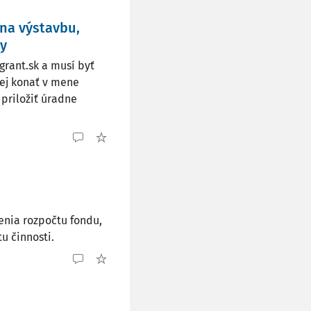
na výstavbu,
ry
grant.sk a musí byť
ej konať v mene
priložiť úradne
enia rozpočtu fondu,
u činnosti.