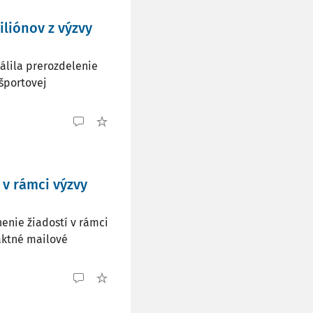
iliónov z výzvy
álila prerozdelenie
športovej
 v rámci výzvy
enie žiadostí v rámci
aktné mailové