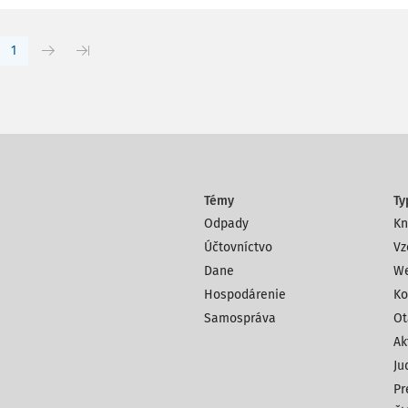
1
Témy
Ty
Odpady
Kn
Účtovníctvo
Vz
Dane
We
Hospodárenie
Ko
Samospráva
Ot
Ak
Ju
Pr