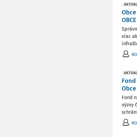
AKTUAL
Obce 
OBCE
Správn
viac a
infraš
RO
AKTUAL
Fond 
Obce
Fond n
výzvy 
schrán
RO