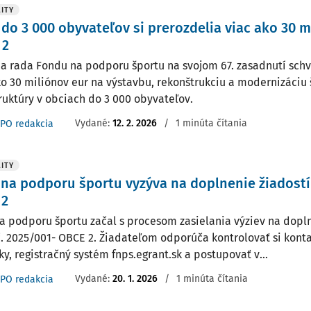
ITY
do 3 000 obyvateľov si prerozdelia viac ako 30 m
 2
a rada Fondu na podporu športu na svojom 67. zasadnutí schv
ko 30 miliónov eur na výstavbu, rekonštrukciu a modernizáciu 
truktúry v obciach do 3 000 obyvateľov.
Vydané:
12. 2. 2026
/
1 minúta čítania
PO redakcia
ITY
na podporu športu vyzýva na doplnenie žiadostí
 2
a podporu športu začal s procesom zasielania výziev na dopln
č. 2025/001- OBCE 2. Žiadateľom odporúča kontrolovať si kont
ky, registračný systém fnps.egrant.sk a postupovať v...
Vydané:
20. 1. 2026
/
1 minúta čítania
PO redakcia