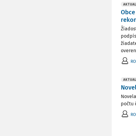
AKTUAL
Obce 
rekon
Žiados
podpís
žiadat
overené
RO
AKTUAL
Nove
Novela
počtu 
RO