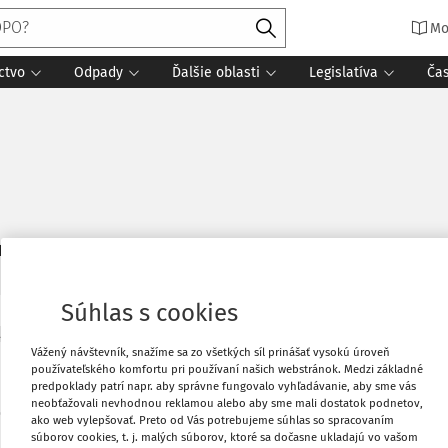
Mo
ctvo
Odpady
Ďalšie oblasti
Legislatíva
Ča
7
daných dokumentov:
Zoradiť
Súhlas s cookies
ITY
Vážený návštevník, snažíme sa zo všetkých síl prinášať vysokú úroveň
na podporu športu schválil podporu pre 102 pro
používateľského komfortu pri používaní našich webstránok. Medzi základné
predpoklady patrí napr. aby správne fungovalo vyhľadávanie, aby sme vás
i programu „Výstavba, rekonštrukcia a modernizácia športovej
neobťažovali nevhodnou reklamou alebo aby sme mali dostatok podnetov,
2025/002, tzv. INFRA 6, sa prerozdelé viac ako 46,7 milióna eur
ako web vylepšovať. Preto od Vás potrebujeme súhlas so spracovaním
súborov cookies, t. j. malých súborov, ktoré sa dočasne ukladajú vo vašom