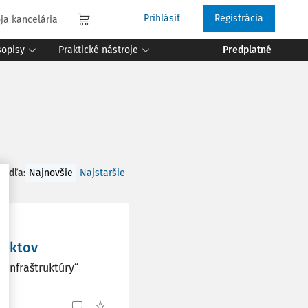
Prihlásiť
Registrácia
ja kancelária
sopisy
Praktické nástroje
Predplatné
 podľa
:
Najnovšie
Najstaršie
jektov
 infraštruktúry“
a.