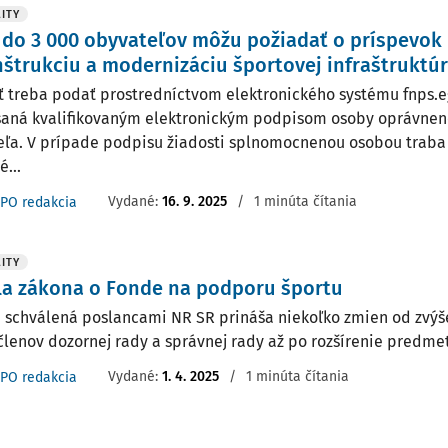
ITY
do 3 000 obyvateľov môžu požiadať o príspevok 
štrukciu a modernizáciu športovej infraštruktú
ť treba podať prostredníctvom elektronického systému fnps.e
aná kvalifikovaným elektronickým podpisom osoby oprávnen
eľa. V prípade podpisu žiadosti splnomocnenou osobou traba 
...
Vydané:
16. 9. 2025
/
1 minúta čítania
PO redakcia
ITY
la zákona o Fonde na podporu športu
 schválená poslancami NR SR prináša niekoľko zmien od zvýš
členov dozornej rady a správnej rady až po rozšírenie predmet
Vydané:
1. 4. 2025
/
1 minúta čítania
PO redakcia