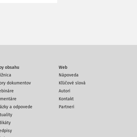
py obsahu
Web
ižnica
Nápoveda
ory dokumentov
Kľúčové slová
bináre
Autori
mentáre
Kontakt
ázky a odpovede
Partneri
tuality
dikáty
edpisy