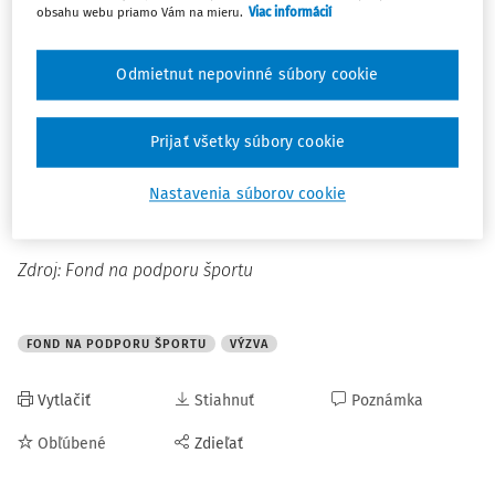
obsahu webu priamo Vám na mieru.
Viac informácií
Z podaných 524 žiadostí o poskytnutie príspevku na
Odmietnut nepovinné súbory cookie
výstavbu, rekonštrukciu a modernizáciu športovej
infraštruktúry v obciach do 3000 obyvateľov bolo
schválených 216 projektov, na ktoré bude príspevok z
Prijať všetky súbory cookie
Výzvy OBCE 2 č. 2025/001 poskytnutý.
Nastavenia súborov cookie
Viac informácií a
prehľad výsledkov
nájdete na stránke
Fondu na podporu športu
.
Zdroj: Fond na podporu športu
FOND NA PODPORU ŠPORTU
VÝZVA
Vytlačiť
Stiahnuť
Poznámka
Obľúbené
Zdieľať