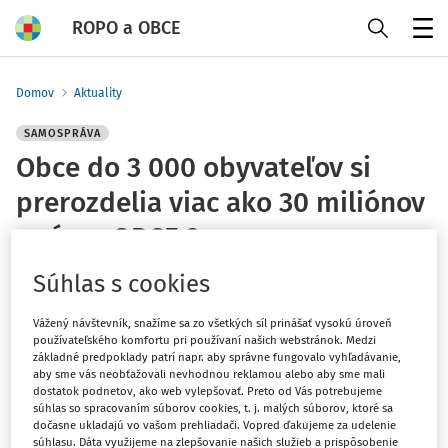
ROPO a OBCE
Menu
Domov
Aktuality
SAMOSPRÁVA
Obce do 3 000 obyvateľov si
prerozdelia viac ako 30 miliónov
z výzvy OBCE 2
ROPO redakcia
Súhlas s cookies
Vydané
:
12. 2. 2026
Vážený návštevník, snažíme sa zo všetkých síl prinášať vysokú úroveň
1 minúta čítania
používateľského komfortu pri používaní našich webstránok. Medzi
základné predpoklady patrí napr. aby správne fungovalo vyhľadávanie,
Správna rada
Fondu na podporu športu
na svojom 67.
aby sme vás neobťažovali nevhodnou reklamou alebo aby sme mali
zasadnutí schválila prerozdelenie viac ako 30 miliónov
dostatok podnetov, ako web vylepšovať. Preto od Vás potrebujeme
súhlas so spracovaním súborov cookies, t. j. malých súborov, ktoré sa
eur na výstavbu, rekonštrukciu a modernizáciu
dočasne ukladajú vo vašom prehliadači. Vopred ďakujeme za udelenie
športovej infraštruktúry v obciach do 3 000 obyvateľov.
súhlasu. Dáta využijeme na zlepšovanie našich služieb a prispôsobenie