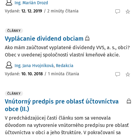
Ing. Marián Drozd
Vydané
:
12. 12. 2019
/
2 minúty čítania
ČLÁNKY
Vyplácanie dividend obciam
Ako mám zaúčtovať vyplatené dividendy VVS, a. s., obci?
Obec v uvedenej spoločnosti vlastní kme­ňové akcie.
Ing. Jana Hvojníková
,
Redakcia
Vydané:
10. 10. 2018
/
1 minúta čítania
ČLÁNKY
Vnútorný predpis pre oblasť účtovníctva
obce (II.)
V predchádzajúcej časti článku som sa venovala
dôvodom na vytvorenie vnútorného predpisu pre oblasť
účtovníctva v obci a jeho štruktúre. V pokračovaní sa