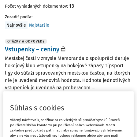
13
Počet vyhľadaných dokumentov:
Zoradiť podľa
:
Najnovšie
Najstaršie
OTÁZKY A ODPOVEDE
Vstupenky – ceniny
Mestskej časti v zmysle Memoranda o spolupráci daruje
hokejový klub vstupenky na hokejové zápasy Tipsport
ligy do súťaží spravovaných mestskou časťou, na ktorých
nie je uvedená menovitá hodnota. Hodnota jednotlivých
vstupeniek je uvedená na preberacom ...
Ing. Tatiana Macháčová
Súhlas s cookies
Vydané
:
23. 2. 2026
/
1 minúta čítania
Vážený návštevník, snažíme sa zo všetkých síl prinášať vysokú úroveň
používateľského komfortu pri používaní našich webstránok. Medzi
OTÁZKY A ODPOVEDE
základné predpoklady patrí napr. aby správne fungovalo vyhľadávanie,
Výplata dividend materskej spoločnosti
aby sme vás neobťažovali nevhodnou reklamou alebo aby sme mali