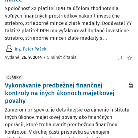
Spoločnosť XX platiteľ DPH za účelom zhodnotenia
voľných finančných prostriedkov nakúpil investičné
striebro, strieborné mince a zlaté medaily. Dodávateľ YY
taktiež platiteľ DPH mu vyfakturoval dodané investičné
striebro, strieborné mince i zlaté medaily s ...
Ing. Peter Pašek
Vydané
:
26. 9. 2014
/
5 minút čítania
ČLÁNKY
Vykonávanie predbežnej finančnej
kontroly na iných úkonoch majetkovej
povahy
Zámerom príspevku je detailnejšie ozrejmenie inštitútu
iných úkonov majetkovej povahy ako finančných
operácií, ktoré treba overiť predbežnou finančnou
kontrolou. V druhej časti príspevku sa venujem