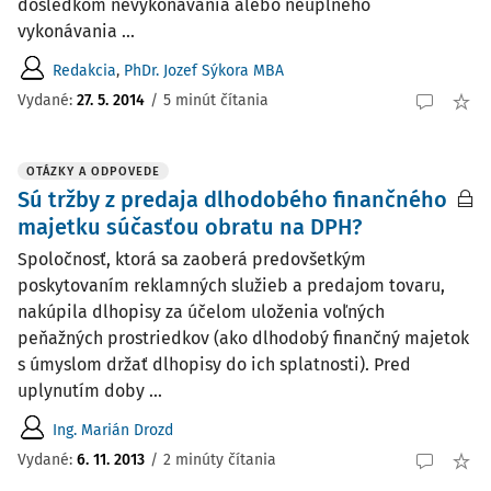
dôsledkom nevykonávania alebo neúplného
vykonávania ...
Redakcia
,
PhDr. Jozef Sýkora MBA
Vydané:
27. 5. 2014
/
5 minút čítania
OTÁZKY A ODPOVEDE
Sú tržby z predaja dlhodobého finančného
majetku súčasťou obratu na DPH?
Spoločnosť, ktorá sa zaoberá predovšetkým
poskytovaním reklamných služieb a predajom tovaru,
nakúpila dlhopisy za účelom uloženia voľných
peňažných prostriedkov (ako dlhodobý finančný majetok
s úmyslom držať dlhopisy do ich splatnosti). Pred
uplynutím doby ...
Ing. Marián Drozd
Vydané
:
6. 11. 2013
/
2 minúty čítania