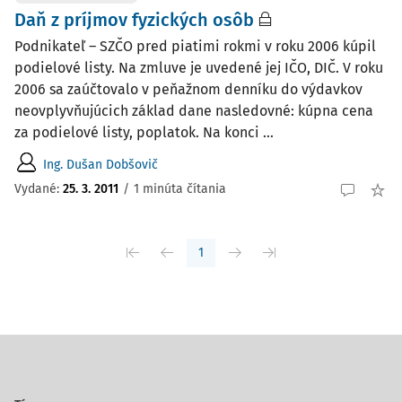
Daň z príjmov fyzických osôb
Podnikateľ – SZČO pred piatimi rokmi v roku 2006 kúpil
podielové listy. Na zmluve je uvedené jej IČO, DIČ. V roku
2006 sa zaúčtovalo v peňažnom denníku do výdavkov
neovplyvňujúcich základ dane nasledovné: kúpna cena
za podielové listy, poplatok. Na konci ...
Ing. Dušan Dobšovič
Vydané
:
25. 3. 2011
/
1 minúta čítania
1