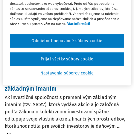
dostatok podnetov, ako web vylepšovať. Preto od Vás potrebujeme
Materská spoločnosť ALFA s. r. o. zo Slovenska vlastní
súhlas so spracovaním súborov cookies, t. j. malých súborov, ktoré sa
väčšinový podiel v slovenskej dcérskej spoločnosti BETA
dočasne ukladajú vo vašom prehliadači. Vopred ďakujeme za udelenie
súhlasu. Dáta využijeme na zlepšovanie našich služieb a prispôsobenie
s. r. o. Dcérska spoločnosť BETA s. r. o. dosiahla za
obsahu webu priamo Vám na mieru.
Viac informácií
zdaňovacie obdobie 2021 zisk, ktorý sa rozhodla v
nasledujúcom období vyplatiť vlastníkom. ...
Odmietnut nepovinné súbory cookie
Ing. Marián Drozd
Vydané
:
17. 5. 2023
/
1 minúta čítania
Prijať všetky súbory cookie
Nastavenia súborov cookie
OTÁZKY A ODPOVEDE
Investičná spoločnosť s premenlivým
základným imaním
Ak investičná spoločnosť s premenlivým základným
imaním (tzv. SICAV), ktorá vydáva akcie a je založená
podľa Zákona o kolektívnom investovaní spätne
odkupuje svoje vlastné akcie z finančných prostriedkov,
ktoré zhodnotila pre svojich investorov je daňovým ...