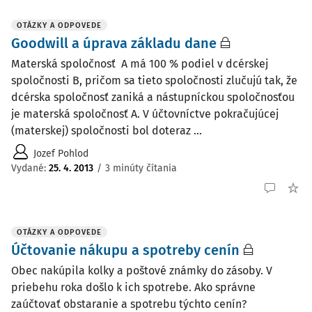
OTÁZKY A ODPOVEDE
Goodwill a úprava základu dane
Materská spoločnosť A má 100 % podiel v dcérskej
spoločnosti B, pričom sa tieto spoločnosti zlučujú tak, že
dcérska spoločnosť zaniká a nástupníckou spoločnosťou
je materská spoločnosť A. V účtovníctve pokračujúcej
(materskej) spoločnosti bol doteraz ...
Jozef Pohlod
Vydané
:
25. 4. 2013
/
3 minúty čítania
OTÁZKY A ODPOVEDE
Účtovanie nákupu a spotreby cenín
Obec nakúpila kolky a poštové známky do zásoby. V
priebehu roka došlo k ich spotrebe. Ako správne
zaúčtovať obstaranie a spotrebu týchto cenín?