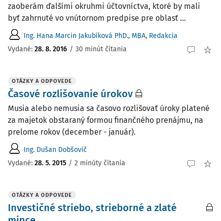
zaoberám ďalšími okruhmi účtovníctva, ktoré by mali
byť zahrnuté vo vnútornom predpise pre oblasť ...
Ing. Hana Marcin Jakubíková PhD., MBA
,
Redakcia
Vydané:
28. 8. 2016
/
30 minút čítania
OTÁZKY A ODPOVEDE
Časové rozlišovanie úrokov
Musia alebo nemusia sa časovo rozlišovať úroky platené
za majetok obstaraný formou finančného prenájmu, na
prelome rokov (december - január).
Ing. Dušan Dobšovič
Vydané
:
28. 5. 2015
/
2 minúty čítania
OTÁZKY A ODPOVEDE
Investičné striebo, strieborné a zlaté
mince