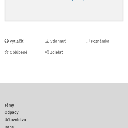
Vytlačiť
Stiahnuť
Poznámka
Obľúbené
Zdieľať
Témy
Odpady
Účtovníctvo
Dane