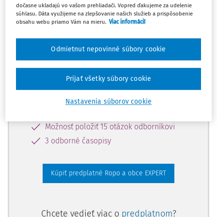
dočasne ukladajú vo vašom prehliadači. Vopred ďakujeme za udelenie
súhlasu. Dáta využijeme na zlepšovanie našich služieb a prispôsobenie
obsahu webu priamo Vám na mieru.
Viac informácií
Odomknite si prístup zakúpením
predplatného.
Odmietnut nepovinné súbory cookie
Vďaka tomu získate aj:
Prijať všetky súbory cookie
Odborné články z 5 oblastí
Predpisy, Judikatúra
Nastavenia súborov cookie
Vzory dokumentov
Možnosť položiť 15 otázok odborníkovi
3 odborné časopisy
Kúpiť predplatné Ropo a obce EXPERT
Chcete vedieť viac o
predplatnom
?