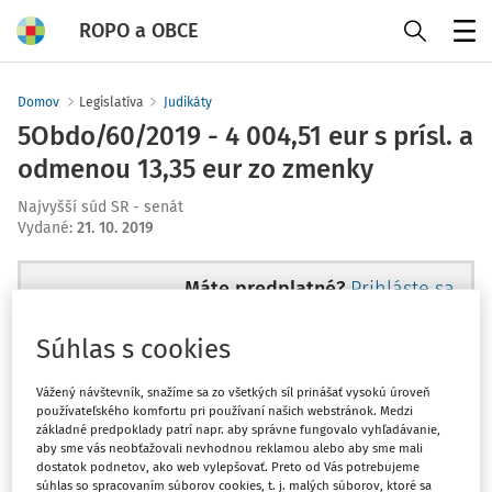
ROPO a OBCE
Menu
Domov
Legislatíva
Judikáty
5Obdo/60/2019 - 4 004,51 eur s prísl. a
odmenou 13,35 eur zo zmenky
Najvyšší súd SR - senát
Vydané
:
21. 10. 2019
Máte predplatné?
Prihláste sa
Súhlas s cookies
Vážený návštevník, snažíme sa zo všetkých síl prinášať vysokú úroveň
Tento dokument je len pre
používateľského komfortu pri používaní našich webstránok. Medzi
základné predpoklady patrí napr. aby správne fungovalo vyhľadávanie,
predplatiteľov Ropo a obce
aby sme vás neobťažovali nevhodnou reklamou alebo aby sme mali
EXPERT.
dostatok podnetov, ako web vylepšovať. Preto od Vás potrebujeme
súhlas so spracovaním súborov cookies, t. j. malých súborov, ktoré sa