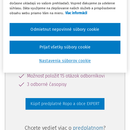
dočasne ukladajú vo vašom prehliadači. Vopred ďakujeme za udelenie
súhlasu. Dáta využijeme na zlepšovanie našich služieb a prispôsobenie
obsahu webu priamo Vám na mieru.
Viac informácií
Odomknite si prístup zakúpením
predplatného.
Odmietnut nepovinné súbory cookie
Vďaka tomu získate aj:
Prijať všetky súbory cookie
Odborné články z 5 oblastí
Predpisy, Judikatúra
Nastavenia súborov cookie
Vzory dokumentov
Možnosť položiť 15 otázok odborníkovi
3 odborné časopisy
Kúpiť predplatné Ropo a obce EXPERT
Chcete vedieť viac o
predplatnom
?