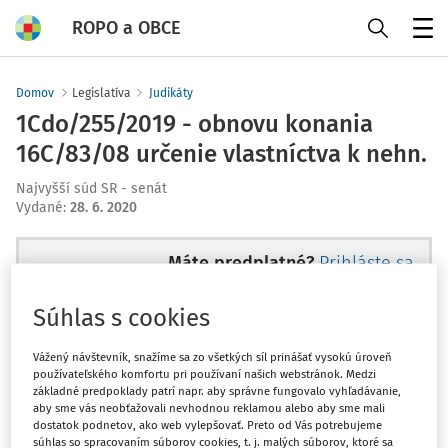
ROPO a OBCE
Menu
Domov
Legislatíva
Judikáty
1Cdo/255/2019 - obnovu konania
16C/83/08 určenie vlastníctva k nehn.
Najvyšší súd SR - senát
Vydané
:
28. 6. 2020
Máte predplatné?
Prihláste sa
Súhlas s cookies
Vážený návštevník, snažíme sa zo všetkých síl prinášať vysokú úroveň
Tento dokument je len pre
používateľského komfortu pri používaní našich webstránok. Medzi
základné predpoklady patrí napr. aby správne fungovalo vyhľadávanie,
predplatiteľov Ropo a obce
aby sme vás neobťažovali nevhodnou reklamou alebo aby sme mali
EXPERT.
dostatok podnetov, ako web vylepšovať. Preto od Vás potrebujeme
súhlas so spracovaním súborov cookies, t. j. malých súborov, ktoré sa