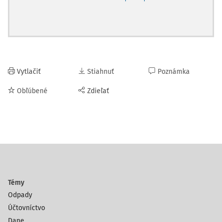
Vytlačiť
Stiahnuť
Poznámka
Obľúbené
Zdieľať
Témy
Odpady
Účtovníctvo
Dane