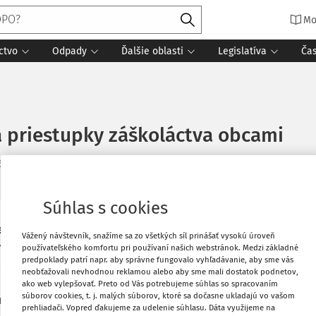
Mo
ctvo
Odpady
Ďalšie oblasti
Legislatíva
Ča
 priestupky záškoláctva obcami
5. 11. 2024
17 minút čítania
Zdroj
:
Právo pre ROPO a obce 11/2024
Súhlas s cookies
Vytlačiť
e povinnej školskej dochádzky dieťaťa.
Vážený návštevník, snažíme sa zo všetkých síl prinášať vysokú úroveň
neho deliktu (priestupku) alebo
používateľského komfortu pri používaní našich webstránok. Medzi základné
predpoklady patrí napr. aby správne fungovalo vyhľadávanie, aby sme vás
anie zodpovednosti za priestupky
Obľúbené
neobťažovali nevhodnou reklamou alebo aby sme mali dostatok podnetov,
 postupovať. Článok zrozumiteľne
ako web vylepšovať. Preto od Vás potrebujeme súhlas so spracovaním
súborov cookies, t. j. malých súborov, ktoré sa dočasne ukladajú vo vašom
stnoprávnou zodpovednosťou a
prehliadači. Vopred ďakujeme za udelenie súhlasu. Dáta využijeme na
Zdieľať