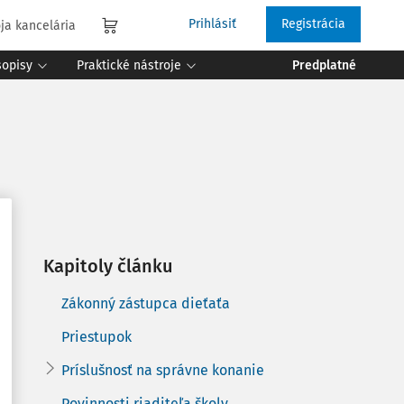
Prihlásiť
Registrácia
ja kancelária
sopisy
Praktické nástroje
Predplatné
Kapitoly článku
Zákonný zástupca dieťaťa
Priestupok
Príslušnosť na správne konanie
Povinnosti riaditeľa školy