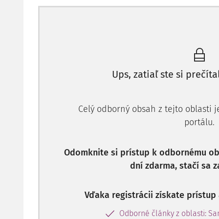
dochádzku,
alebo ak dieťa neospravedlnene vyn
mesiaci.
“
Zákonný zástupca dieťaťa, ktorý je
fyzickou osob
zákona o štátnej správe v školstve
).
Zákonný zástupca dieťaťa, ktorý je
právnickou oso
Ups, zatiaľ ste si prečíta
37a zákona o štátnej správe v školstve
).
Priestupok
Celý odborný obsah z tejto oblasti 
portálu.
Podľa
Odomknite si prístup k odbornému obs
dní zdarma, stačí sa z
Vďaka registrácii získate prístu
Odborné články z oblasti: S