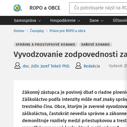
ROPO a OBCE
Samospráva
Hospodárenie
Dane
Účtovní
Domov
Časopisy
Právo pre ROPO a obce
SPRÁVNE A PRIESTUPKOVÉ KONANIE
DAŇOVÉ KONANIE
Vyvodzovanie zodpovednosti za
Vydané
:
2
doc. JUDr. Jozef Tekeli PhD.
Redakcia
Zákonný zástupca je povinný dbať o riadne plneni
Záškoláctvo podľa intenzity môže mať znaky správ
trestného činu. Obce, ktorým je zverené vyvodzov
záškoláctva, častokrát nevedia správne a zákonne
demonštruje rozdiely medzi priestupkovou a tre