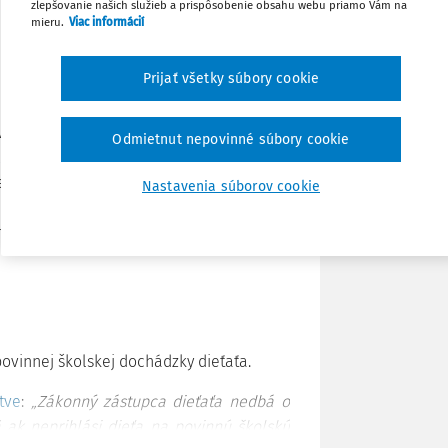
zlepšovanie našich služieb a prispôsobenie obsahu webu priamo Vám na
mieru.
Viac informácií
Stiahnuť
Prijať všetky súbory cookie
 (
školský zákon
) a o zmene a doplnení
 (ďalej len
„
školský zákon
“
),
Poznámka
stve a školskej samospráve a o zmene a
Odmietnut nepovinné súbory cookie
štátnej správe v školstve
“
)
eskorších predpisov (ďalej len
„
zákon o
Nastavenia súborov cookie
neskorších predpisov (ďalej len
„
Správny
ovinnej školskej dochádzky dieťaťa.
tve
:
„Zákonný zástupca dieťaťa nedbá o
 ak neprihlási dieťa na povinnú školskú