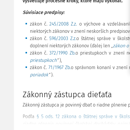
vysvetľuje procesné kroky, ktoré majú vykonať.
Súvisiace predpisy:
zákon č.
245/2008 Z.z.
o výchove a vzdelávaní
niektorých zákonov v znení neskorších predpisov
zákon č.
596/2003 Z.z.
o štátnej správe v škol
doplnení niektorých zákonov (ďalej len
„
zákon o 
zákon č.
372/1990 Zb.
o priestupkoch v znení n
priestupkoch
“
),
zákon č.
71/1967 Zb.
o správnom konaní v znení 
poriadok
“
).
Zákonný zástupca dieťaťa
Zákonný zástupca je povinný dbať o riadne plnenie p
Podľa
§ 5 ods. 12 zákona o štátnej správe v škols
riadne plnenie povinnej školskej dochádzky, najmä