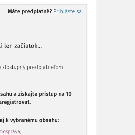
echá viac ako 15 vyučovacích hodín v
Máte predplatné?
Prihláste sa
ou
, je postihovaný za
priestupok
(
§ 37
bou
, je postihovaný za
správny delikt
(
§
li len začiatok...
je dostupný predplatiteľom
ahu a získajte prístup na 10
aregistrovať.
p aj k vybranému obsahu:
amospráva,