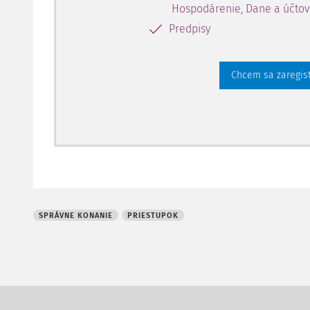
Hospodárenie, Dane a účtov
Predpisy
Chcem sa zaregis
SPRÁVNE KONANIE
PRIESTUPOK