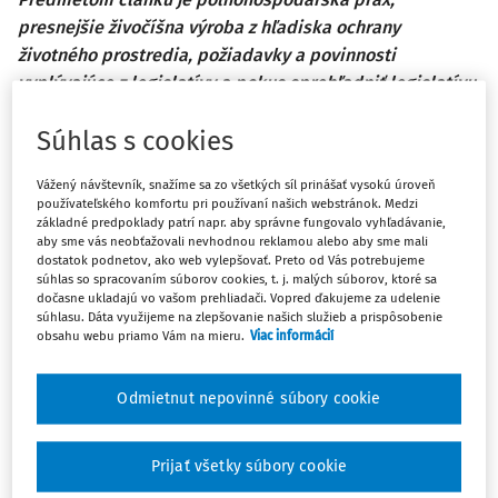
presnejšie živočíšna výroba z hľadiska ochrany
životného prostredia, požiadavky a povinnosti
vyplývajúce z legislatívy a pokus sprehľadniť legislatívu,
ktorá sa kladie na živočíšnu výrobu z hľadiska ochrany
Súhlas s cookies
životného prostredia.
Všetci veľmi dobre vieme, že živočíšna výroba je spojená
Vážený návštevník, snažíme sa zo všetkých síl prinášať vysokú úroveň
používateľského komfortu pri používaní našich webstránok. Medzi
aj s produkciou exkrementov. Sú základom hospodárskych
základné predpoklady patrí napr. aby správne fungovalo vyhľadávanie,
hnojív získaných z vlastných zdrojov poľnohospodárskeho
aby sme vás neobťažovali nevhodnou reklamou alebo aby sme mali
dostatok podnetov, ako web vylepšovať. Preto od Vás potrebujeme
podniku - v tomto prípade živočíšnej výroby, ktoré
súhlas so spracovaním súborov cookies, t. j. malých súborov, ktoré sa
zúrodňujú pôdu. Maštaľný hnoj je zmes exkrementov
dočasne ukladajú vo vašom prehliadači. Vopred ďakujeme za udelenie
súhlasu. Dáta využijeme na zlepšovanie našich služieb a prispôsobenie
(vylúčené výkaly a moč zvieratami - fyziologická
obsahu webu priamo Vám na mieru.
Viac informácií
produkcia), rôzneho podielu podstielky, vody a zvyškov
krmiva. V klasických ustajneniach s priväzovaním je
Odmietnut nepovinné súbory cookie
spravidla produkovaný maštaľný hnoj ochudobnený o
tekutú močovku, ktorá odteká z maštale do skladovacích
nádrží samostatne. V novších technológiách s voľným
Prijať všetky súbory cookie
ustajnením býva už súčasťou maštaľného hnoja. [1]