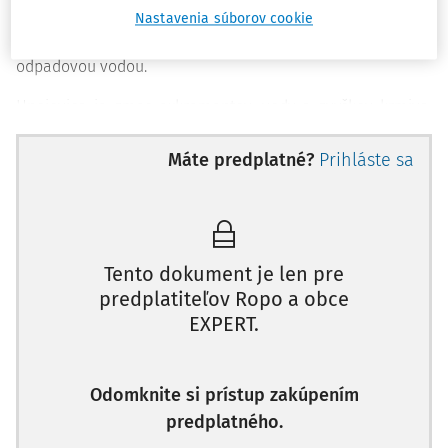
Močovkou je sčasti rozložený moč hospodárskych zvierat
Nastavenia súborov cookie
ustajnených v odkanalizovaných maštaliach zriedený
odpadovou vodou.
Hnojovica je zmes exkrementov, vody a zvyškov krmiva.
Hospodárskym, tekutým hnojivom je aj hnojovka, ktorá
odteká zo skladov maštaľného hnoja. Pri chove
Máte predplatné?
Prihláste sa
mliekových kráv sa produkujú splaškové vody, ktoré
vznikajú pri preplachu dojacích zariadení. Nemajú
hnojivový účinok a obsahujú chemické látky, ktoré brzdia
biologické pochody v hnoji. Skladujú sa v samostatných
Tento dokument je len pre
nádržiach. [1]
predplatiteľov Ropo a obce
Všetky spomínané pojmy (maštaľný hnoj, hnojovka,
EXPERT.
močovka, hnojovica) patria pod jeden základný pojem, a
to hospodárske hnojivo. Definované sú v zákone č.
Odomknite si prístup zakúpením
136/2000 Z.z.
o hnojivách v z. n. p. (ďalej len "
zákon o
predplatného.
hnojivách
").