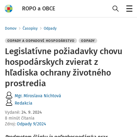
ROPO a OBCE
Menu
Domov
Časopisy
Odpady
ODPADY A ODPADOVÉ HOSPODÁRSTVO
ODPADY
Legislatívne požiadavky chovu
hospodárskych zvierat z
hľadiska ochrany životného
prostredia
Mgr. Miroslava Nichtová
Redakcia
Vydané
:
24. 9. 2024
8 minút čítania
Zdroj
:
Odpady 9/2024
Predmetom článku je poľnohospodárska prax,