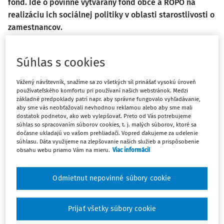
fond. Ide o povinne vytváraný fond obce a ROPO na
realizáciu ich sociálnej politiky v oblasti starostlivosti o
zamestnancov.
Tvorbu a použitie sociálneho fondu upravuje zákon č.
152/1994 Z.z.
o sociálnom fonde a o zmene a doplnení
Súhlas s cookies
zákona č.
286/1992 Zb.
o daniach z príjmov v znení
Vážený návštevník, snažíme sa zo všetkých síl prinášať vysokú úroveň
neskorších predpisov (ďalej len "
zákon o sociálnom
používateľského komfortu pri používaní našich webstránok. Medzi
fonde
").
základné predpoklady patrí napr. aby správne fungovalo vyhľadávanie,
aby sme vás neobťažovali nevhodnou reklamou alebo aby sme mali
Povinnosť tvoriť sociálny fond má každý zamestnávateľ.
dostatok podnetov, ako web vylepšovať. Preto od Vás potrebujeme
súhlas so spracovaním súborov cookies, t. j. malých súborov, ktoré sa
Zamestnávateľom je podľa
zákona o sociálnom fonde
dočasne ukladajú vo vašom prehliadači. Vopred ďakujeme za udelenie
právnická osoba so sídlom na území Slovenskej republiky
súhlasu. Dáta využijeme na zlepšovanie našich služieb a prispôsobenie
obsahu webu priamo Vám na mieru.
Viac informácií
alebo fyzická osoba s miestom trvalého pobytu alebo
miestom podnikania na území SR, ktorá zamestnáva
Odmietnut nepovinné súbory cookie
zamestnanca v pracovnom pomere alebo v obdobnom
pracovnom vzťahu. Zamestnávateľom je podľa tejto
zákonnej definície aj obec a ROPO (ďalej len
Prijať všetky súbory cookie
"zamestnávateľ").