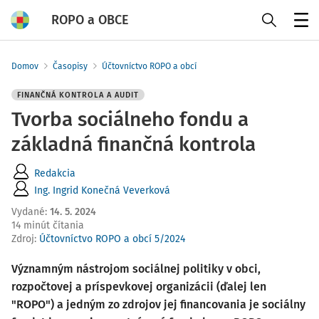
ROPO a OBCE
Menu
Domov
Časopisy
Účtovníctvo ROPO a obcí
FINANČNÁ KONTROLA A AUDIT
Tvorba sociálneho fondu a
základná finančná kontrola
Redakcia
Ing. Ingrid Konečná Veverková
Vydané
:
14. 5. 2024
14 minút čítania
Zdroj
:
Účtovníctvo ROPO a obcí 5/2024
Významným nástrojom sociálnej politiky v obci,
rozpočtovej a príspevkovej organizácii (ďalej len
"ROPO") a jedným zo zdrojov jej financovania je sociálny