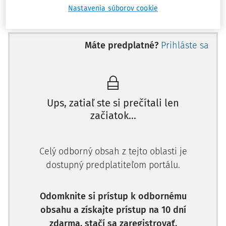
Nastavenia súborov cookie
V praxi samosprávy sú najčastejšie aplikovanými
pracovno­právnymi predpismi zákon č.
311/2001 Z.z.
Zákonník práce
v z. n. p. (ďalej len "
Zákonník práce
") a
Máte predplatné?
Prihláste sa
zákon č.
552/2003 Z.z.
o výkone práce vo verejnom záujme
(ďalej len "
zákon o výkone práce vo verejnom záujme
"),
preto zamestnancami na účely
zákona o sociálnom fonde
sú:
Ups, zatiaľ ste si prečítali len
zamestnanci v pracovnom pomere s uzatvorenou
začiatok...
pracovnou zmluvou v zmysle
§ 42 Zákonníka práce
,
zamestnanci v pracovnom pomere na výkon práce vo
verejnom záujme v zmysle
§ 1 ods. 4 zákona o výkone
Celý odborný obsah z tejto oblasti je
prác vo verejnom záujme
a
§ 3 ods. 1 Zákonníka práce
dostupný predplatiteľom portálu.
(týka sa zamestnávateľov uvedených v
§ 1 ods. 2
zákona o výkone práce vo verejnom záujme
).
Odomknite si prístup k odbornému
Povinnosť tvorby sociálneho fondu sa nevzťahuje na:
obsahu a získajte prístup na 10 dní
zdarma, stačí sa zaregistrovať.
osoby, ktoré majú uzatvorené dohody o prácach