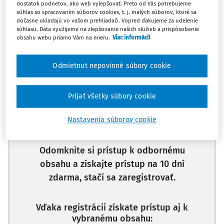
Máte predplatné?
Prihláste sa
dostatok podnetov, ako web vylepšovať. Preto od Vás potrebujeme
súhlas so spracovaním súborov cookies, t. j. malých súborov, ktoré sa
dočasne ukladajú vo vašom prehliadači. Vopred ďakujeme za udelenie
súhlasu. Dáta využijeme na zlepšovanie našich služieb a prispôsobenie
obsahu webu priamo Vám na mieru.
Viac informácií
Ups, zatiaľ ste si prečítali len
Odmietnut nepovinné súbory cookie
začiatok...
Prijať všetky súbory cookie
Celý odborný obsah z tejto oblasti je
dostupný predplatiteľom portálu.
Nastavenia súborov cookie
Odomknite si prístup k odbornému
obsahu a získajte prístup na 10 dní
zdarma, stačí sa zaregistrovať.
Vďaka registrácii získate prístup aj k
vybranému obsahu: