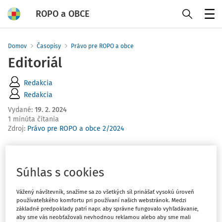
ROPO a OBCE
Menu
Domov
Časopisy
Právo pre ROPO a obce
Editoriál
Redakcia
Redakcia
Vydané
:
19. 2. 2024
1 minúta čítania
Zdroj
:
Právo pre ROPO a obce 2/2024
Vážení čitatelia,
vo
februárovom čísle časopisu Právo pre ROPO a obce v
Súhlas s cookies
praxi
uverejňujeme nasledujúce články.
Vážený návštevník, snažíme sa zo všetkých síl prinášať vysokú úroveň
používateľského komfortu pri používaní našich webstránok. Medzi
základné predpoklady patrí napr. aby správne fungovalo vyhľadávanie,
aby sme vás neobťažovali nevhodnou reklamou alebo aby sme mali