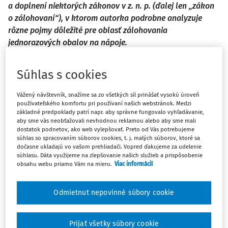
a doplnení niektorých zákonov v z. n. p. (ďalej len „zákon
o zálohovaní“), v ktorom autorka podrobne analyzuje
rôzne pojmy dôležité pre oblasť zálohovania
jednorazových obalov na nápoje.
§ 2
Súhlas s cookies
Základné ustanovenia
Vážený návštevník, snažíme sa zo všetkých síl prinášať vysokú úroveň
používateľského komfortu pri používaní našich webstránok. Medzi
Na účely tohto zákona sa rozumie
základné predpoklady patrí napr. aby správne fungovalo vyhľadávanie,
aby sme vás neobťažovali nevhodnou reklamou alebo aby sme mali
2)
a) jednorazovým obalom na nápoje obal na nápoje
dostatok podnetov, ako web vylepšovať. Preto od Vás potrebujeme
súhlas so spracovaním súborov cookies, t. j. malých súborov, ktoré sa
určený na jedno použitie,
dočasne ukladajú vo vašom prehliadači. Vopred ďakujeme za udelenie
súhlasu. Dáta využijeme na zlepšovanie našich služieb a prispôsobenie
b) zálohovaným jednorazovým obalom na nápoje obal
obsahu webu priamo Vám na mieru.
Viac informácií
tovaru určený na jedno použitie, pri ktorého predaji sa
okrem ceny za tovar účtuje záloh,
Odmietnut nepovinné súbory cookie
c) výrobcom obalov výrobca obalov podľa osobitného
3)
predpisu,
ktorý uvádza na trh nápoje v zálohovaných
Prijať všetky súbory cookie