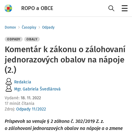
ROPO a OBCE
Menu
Domov
Časopisy
Odpady
ODPADY
OBALY
Komentár k zákonu o zálohovaní
jednorazových obalov na nápoje
(2.)
Redakcia
Mgr. Gabriela Švedlárová
Vydané
:
18. 11. 2022
17 minút čítania
Zdroj
:
Odpady 11/2022
Príspevok sa venuje § 2 zákona č. 302/2019 Z. z.
o zálohovaní jednorazových obalov na nápoje a o zmene