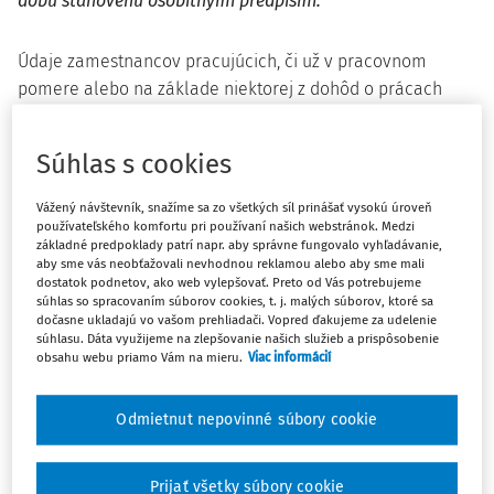
dobu stanovenú osobitnými predpismi.
Údaje zamestnancov pracujúcich, či už v pracovnom
pomere alebo na základe niektorej z dohôd o prácach
vykonávaných mimo pracovného pomeru, vedie
zamestnávateľ spravidla v tzv. osobnom spise alebo v
Súhlas s cookies
rámci mzdovej agendy.
Vážený návštevník, snažíme sa zo všetkých síl prinášať vysokú úroveň
Súčasťou personálnej agendy je najmä osobný spis
používateľského komfortu pri používaní našich webstránok. Medzi
zamestnanca. Zákon č.
311/2001 Z.z. Zákonník práce
v
základné predpoklady patrí napr. aby správne fungovalo vyhľadávanie,
aby sme vás neobťažovali nevhodnou reklamou alebo aby sme mali
znení neskorších predpisov (ďalej len "
ZP
") neobsahuje
dostatok podnetov, ako web vylepšovať. Preto od Vás potrebujeme
legálnu definíciu pojmu osobný spis, ani výslovne
súhlas so spracovaním súborov cookies, t. j. malých súborov, ktoré sa
dočasne ukladajú vo vašom prehliadači. Vopred ďakujeme za udelenie
neupravuje (nevymenúva), čo má alebo nemá byť
súhlasu. Dáta využijeme na zlepšovanie našich služieb a prispôsobenie
obsahom osobného spisu zamestnanca.
obsahu webu priamo Vám na mieru.
Viac informácií
Obsah osobného spisu spravidla tvorí pracovná zmluva
Odmietnut nepovinné súbory cookie
(ak ide o zamestnanca pracujúceho v pracovnom pomere)
alebo niektorá z dohôd o prácach vykonávaných mimo
pracovného pomeru (ak ide o zamestnanca - dohodára),
Prijať všetky súbory cookie