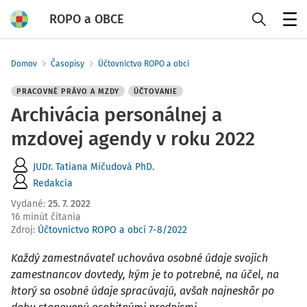
ROPO a OBCE
Menu
Domov
Časopisy
Účtovníctvo ROPO a obcí
PRACOVNÉ PRÁVO A MZDY
ÚČTOVANIE
Archivácia personálnej a
mzdovej agendy v roku 2022
JUDr. Tatiana Mičudová PhD.
Redakcia
Vydané
:
25. 7. 2022
16 minút čítania
Zdroj
:
Účtovníctvo ROPO a obcí 7-8/2022
Každý zamestnávateľ uchováva osobné údaje svojich
zamestnancov dovtedy, kým je to potrebné, na účel, na
ktorý sa osobné údaje spracúvajú, avšak najneskôr po