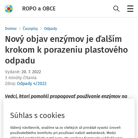
ROPO a OBCE
Menu
Domov
Časopisy
Odpady
Nový objav enzýmov je ďalším
krokom k porazeniu plastového
odpadu
Vydané
:
20. 7. 2022
3 minúty čítania
Zdroj
:
Odpady 4/2022
Vedci, ktorí pomohli propagovať používanie enzýmov na
konzumáciu plastov, urobili ďalší dôležitý krok pri vývoji
prírodných riešení globálnej plastovej krízy.
Súhlas s cookies
Charakterizovali enzým, ktorý má pozoruhodnú schopnosť
Vážený návštevník, snažíme sa zo všetkých síl prinášať vysokú úroveň
používateľského komfortu pri používaní našich webstránok. Medzi
pomôcť rozložiť tereftalát (TPA), jeden z chemických