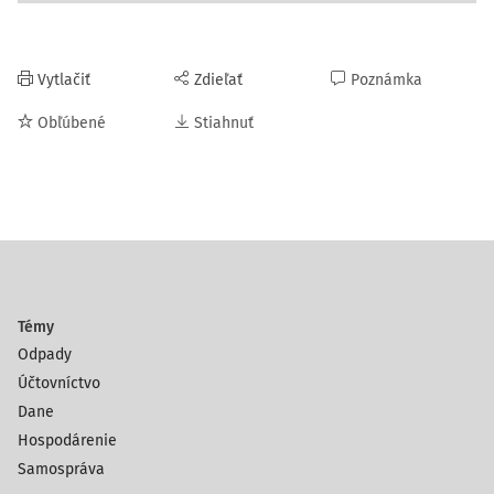
Vytlačiť
Zdieľať
Poznámka
Obľúbené
Stiahnuť
Témy
Odpady
Účtovníctvo
Dane
Hospodárenie
Samospráva