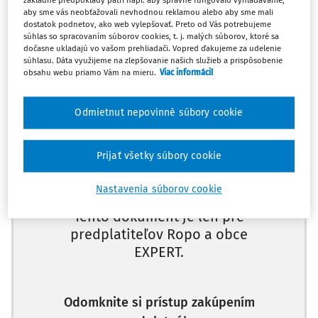
základné predpoklady patrí napr. aby správne fungovalo vyhľadávanie,
stavebných kameňov polyetyléntereftalátu (PET) plastu,
aby sme vás neobťažovali nevhodnou reklamou alebo aby sme mali
dostatok podnetov, ako web vylepšovať. Preto od Vás potrebujeme
ktorý sa používa na výrobu jednorazových fliaš na nápoje,
súhlas so spracovaním súborov cookies, t. j. malých súborov, ktoré sa
odevov a kobercov.
dočasne ukladajú vo vašom prehliadači. Vopred ďakujeme za udelenie
súhlasu. Dáta využijeme na zlepšovanie našich služieb a prispôsobenie
obsahu webu priamo Vám na mieru.
Viac informácií
Výskum, ktorý je publikovaný v
Odmietnut nepovinné súbory cookie
Máte predplatné?
Prihláste sa
Prijať všetky súbory cookie
Nastavenia súborov cookie
Tento dokument je len pre
predplatiteľov Ropo a obce
EXPERT.
Odomknite si prístup zakúpením