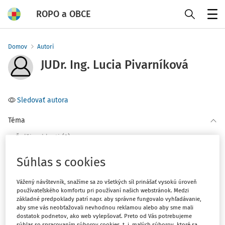
ROPO a OBCE
Menu
Domov
Autori
JUDr. Ing. Lucia Pivarníková
Sledovať autora
Téma
(2)
Ďalšie oblasti
Súhlas s cookies
Filter
Vážený návštevník, snažíme sa zo všetkých síl prinášať vysokú úroveň
používateľského komfortu pri používaní našich webstránok. Medzi
2
Počet vyhľadaných dokumentov:
základné predpoklady patrí napr. aby správne fungovalo vyhľadávanie,
aby sme vás neobťažovali nevhodnou reklamou alebo aby sme mali
Zoradiť podľa
:
dostatok podnetov, ako web vylepšovať. Preto od Vás potrebujeme
súhlas so spracovaním súborov cookies, t. j. malých súborov, ktoré sa