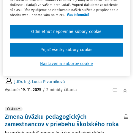
Najnovšie
Najstaršie
dočasne ukladajú vo vašom prehliadači. Vopred ďakujeme za udelenie
súhlasu. Dáta využijeme na zlepšovanie našich služieb a prispôsobenie
obsahu webu priamo Vám na mieru.
Viac informácií
ČLÁNKY
Zmena úväzku pedagogických
Odmietnut nepovinné súbory cookie
zamestnancov v priebehu školského roka
Je možné urobiť zmenu úväzku pedagogických
zamestnancov v priebehu školského roka? Dôvodom
Prijať všetky súbory cookie
môže byť napr. racionalizácia financovania originálnych
kompetencií napr. pri vychovávateľoch školskej družiny.
Nastavenia súborov cookie
Pri obojstrannej dohode zamestnávateľa so...
JUDr. Ing. Lucia Pivarníková
Vydané:
19. 11. 2025
/
2 minúty čítania
ČLÁNKY
Zmena úväzku pedagogických
zamestnancov v priebehu školského roka
Je možné urobiť zmenu úväzku pedagogických