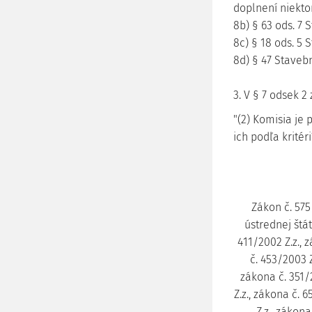
doplnení niekto
8b) § 63 ods. 7
8c) § 18 ods. 5
8d) § 47 Staveb
3. V § 7 odsek 2 
"(2) Komisia je
ich podľa kritér
Zákon č. 575
ústrednej štát
411/2002 Z.z., 
č. 453/2003 Z
zákona č. 351/
Z.z., zákona č. 
Z.z., zákona