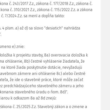
ákona č. 243/2017 Z.z., zákona č. 177/2018 Z.z., zákona č.
ákona č. 310/2021 Z.z., zákona č. 115/2022 Z.z. a zákona
č. 7/2024 Z.z. sa mení a dopĺňa takto:
s. 4 písm. a) až d) sa slovo "desiatich" nahrádza
.
ísmeno e) znie:
doložka k projektu stavby, 8a) overovacia doložka k
na ohlásenie, 8b) čestné vyhlásenie žiadateľa, že
 na ktoré žiada poskytnutie dotácie, nevyžadujú
tavebnom zámere ani ohlásenie 8c) alebo čestné
ateľa, že ide o stavebné práce, ktoré môže začať
ez predchádzajúceho stavebného zámeru a jeho
konania stavebného úradu o ňom. 8d)".
iarou k odkazom 8a až 8d znejú:
5 zákona č. 25/2025 Z.z. Stavebný zákon a o zmene a