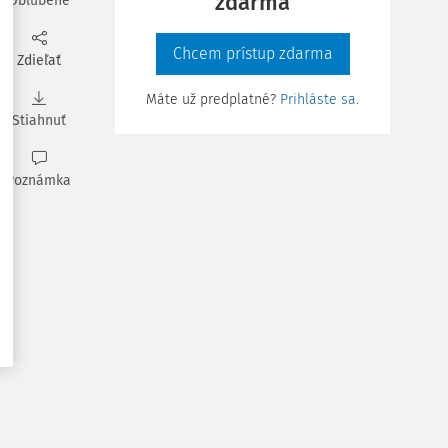
zdarma
Obľúbené
Chcem prístup zdarma
Zdieľať
Máte už predplatné?
Prihláste sa.
Stiahnuť
Poznámka