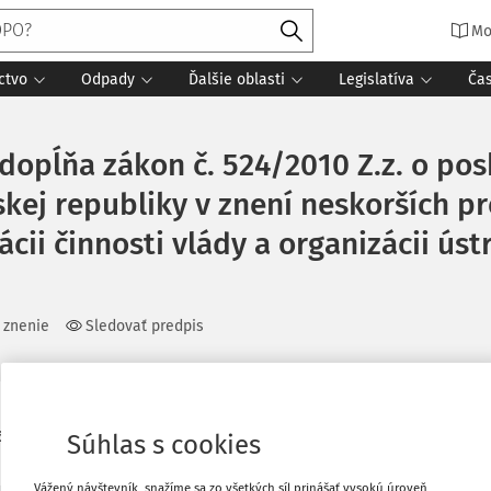
Mo
ctvo
Odpady
Ďalšie oblasti
Legislatíva
Ča
 dopĺňa zákon č. 524/2010 Z.z. o pos
kej republiky v znení neskorších p
ácii činnosti vlády a organizácii úst
 znenie
Sledovať predpis
6
Súhlas s cookies
Vážený návštevník, snažíme sa zo všetkých síl prinášať vysokú úroveň