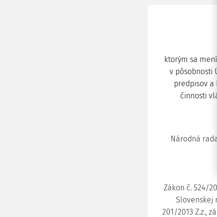
ktorým sa mení 
v pôsobnosti 
predpisov a 
činnosti vl
Národná rada
Zákon č. 524/20
Slovenskej r
201/2013 Z.z., z