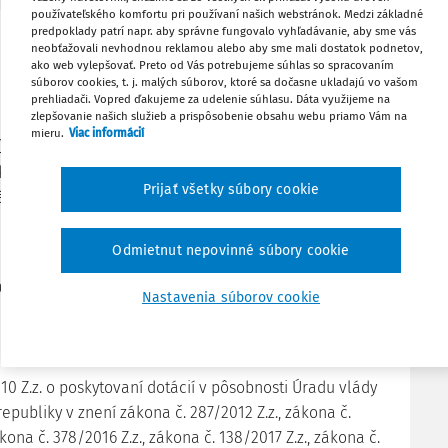
používateľského komfortu pri používaní našich webstránok. Medzi základné
predpoklady patrí napr. aby správne fungovalo vyhľadávanie, aby sme vás
neobťažovali nevhodnou reklamou alebo aby sme mali dostatok podnetov,
86/2026 Z.z.
ako web vylepšovať. Preto od Vás potrebujeme súhlas so spracovaním
ZÁKON
súborov cookies, t. j. malých súborov, ktoré sa dočasne ukladajú vo vašom
prehliadači. Vopred ďakujeme za udelenie súhlasu. Dáta využijeme na
z 28. apríla 2026,
zlepšovanie našich služieb a prispôsobenie obsahu webu priamo Vám na
a dopĺňa zákon č. 524/2010 Z.z. o poskytovaní dotácií
mieru.
Viac informácií
Úradu vlády Slovenskej republiky v znení neskorších
ktorým sa mení zákon č. 575/2001 Z.z. o organizácii
Prijať všetky súbory cookie
ády a organizácii ústrednej štátnej správy v znení
neskorších predpisov
Odmietnut nepovinné súbory cookie
Zmena: 86/2026 Z.z.
 Slovenskej republiky sa uzniesla na tomto zákone:
Nastavenia súborov cookie
Čl.I
10 Z.z. o poskytovaní dotácií v pôsobnosti Úradu vlády
epubliky v znení zákona č. 287/2012 Z.z., zákona č.
ákona č. 378/2016 Z.z., zákona č. 138/2017 Z.z., zákona č.