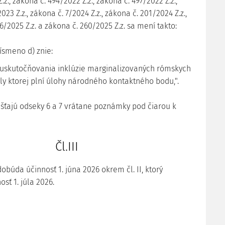
.z., zákona č. 494/2022 Z.z., zákona č. 497/2022 Z.z.,
023 Z.z., zákona č. 7/2024 Z.z., zákona č. 201/2024 Z.z.,
6/2025 Z.z. a zákona č. 260/2025 Z.z. sa mení takto:
písmeno d) znie:
 uskutočňovania inklúzie marginalizovaných rómskych
ly ktorej plní úlohy národného kontaktného bodu,".
púšťajú odseky 6 a 7 vrátane poznámky pod čiarou k
Čl.III
búda účinnosť 1. júna 2026 okrem čl. II, ktorý
sť 1. júla 2026.