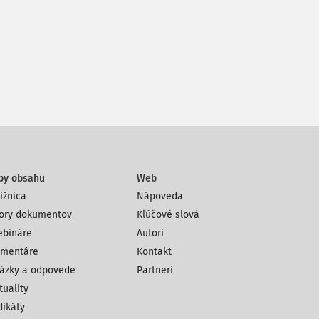
py obsahu
Web
ižnica
Nápoveda
ory dokumentov
Kľúčové slová
bináre
Autori
mentáre
Kontakt
ázky a odpovede
Partneri
tuality
dikáty