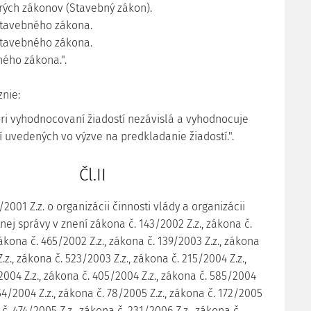
rých zákonov (Stavebný zákon).
 Stavebného zákona.
 Stavebného zákona.
ného zákona.".
znie:
 pri vyhodnocovaní žiadostí nezávislá a vyhodnocuje
ií uvedených vo výzve na predkladanie žiadostí.".
Čl.II
/2001 Z.z. o organizácii činnosti vlády a organizácii
nej správy v znení zákona č. 143/2002 Z.z., zákona č.
zákona č. 465/2002 Z.z., zákona č. 139/2003 Z.z., zákona
.z., zákona č. 523/2003 Z.z., zákona č. 215/2004 Z.z.,
2004 Z.z., zákona č. 405/2004 Z.z., zákona č. 585/2004
654/2004 Z.z., zákona č. 78/2005 Z.z., zákona č. 172/2005
 č. 474/2005 Z.z., zákona č. 231/2006 Z.z., zákona č.