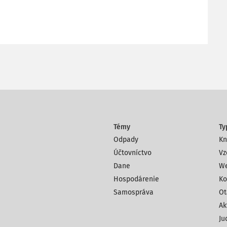
Témy
Ty
Odpady
Kn
Účtovníctvo
Vz
Dane
We
Hospodárenie
Ko
Samospráva
Ot
Ak
Ju