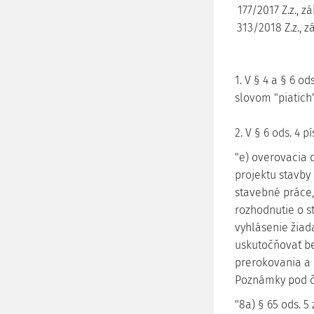
177/2017 Z.z., z
313/2018 Z.z., z
1. V § 4 a § 6 od
slovom "piatich"
2. V § 6 ods. 4 p
"e) overovacia 
projektu stavby 
stavebné práce,
rozhodnutie o s
vyhlásenie žiad
uskutočňovať b
prerokovania a 
Poznámky pod č
"8a) § 65 ods. 