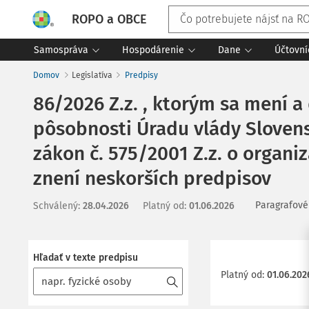
ROPO a OBCE
Samospráva
Hospodárenie
Dane
Účtovní
Domov
Legislatíva
Predpisy
86/2026 Z.z. , ktorým sa mení a
pôsobnosti Úradu vlády Slovens
zákon č. 575/2001 Z.z. o organiz
znení neskorších predpisov
Paragrafové
Schválený
:
28.04.2026
Platný od
:
01.06.2026
Hľadať v texte predpisu
Platný od
:
01.06.202