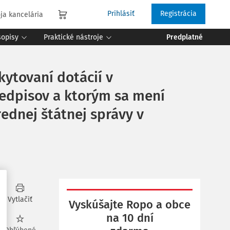
Prihlásiť
Registrácia
ja kancelária
sopisy
Praktické nástroje
Predplatné
kytovaní dotácií v
redpisov a ktorým sa mení
rednej štátnej správy v
Vytlačiť
Vyskúšajte Ropo a obce
na 10 dní