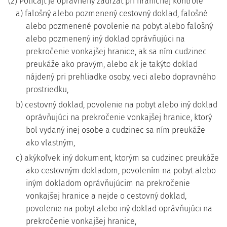
(2) Policajt je oprávnený zadržať pri hraničnej kontrole
a) falošný alebo pozmenený cestovný doklad, falošné
alebo pozmenené povolenie na pobyt alebo falošný
alebo pozmenený iný doklad oprávňujúci na
prekročenie vonkajšej hranice, ak sa ním cudzinec
preukáže ako pravým, alebo ak je takýto doklad
nájdený pri prehliadke osoby, veci alebo dopravného
prostriedku,
b) cestovný doklad, povolenie na pobyt alebo iný doklad
oprávňujúci na prekročenie vonkajšej hranice, ktorý
bol vydaný inej osobe a cudzinec sa ním preukáže
ako vlastným,
c) akýkoľvek iný dokument, ktorým sa cudzinec preukáže
ako cestovným dokladom, povolením na pobyt alebo
iným dokladom oprávňujúcim na prekročenie
vonkajšej hranice a nejde o cestovný doklad,
povolenie na pobyt alebo iný doklad oprávňujúci na
prekročenie vonkajšej hranice,