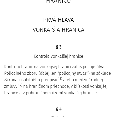
HRANICU
PRVÁ HLAVA
VONKAJŠIA HRANICA
§ 3
Kontrola vonkajšej hranice
Kontrolu hraníc na vonkajšej hranici zabezpečuje útvar
Policajného zboru (ďalej len "policajný útvar") na základe
13)
zákona, osobitného predpisu
alebo medzinárodnej
14)
zmluvy
na hraničnom priechode, v blízkosti vonkajšej
hranice a v prihraničnom území vonkajšej hranice.
§ 4