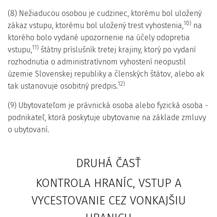
(8) Nežiaducou osobou je cudzinec, ktorému bol uložený
10)
zákaz vstupu, ktorému bol uložený trest vyhostenia,
na
ktorého bolo vydané upozornenie na účely odopretia
11)
vstupu,
štátny príslušník tretej krajiny, ktorý po vydaní
rozhodnutia o administratívnom vyhostení neopustil
územie Slovenskej republiky a členských štátov, alebo ak
12)
tak ustanovuje osobitný predpis.
(9) Ubytovateľom je právnická osoba alebo fyzická osoba -
podnikateľ, ktorá poskytuje ubytovanie na základe zmluvy
o ubytovaní.
DRUHÁ ČASŤ
KONTROLA HRANÍC, VSTUP A
VYCESTOVANIE CEZ VONKAJŠIU