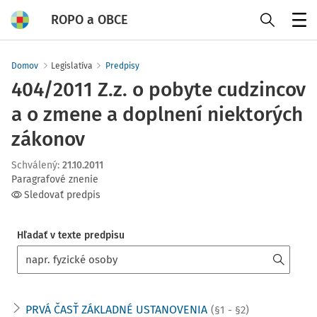
ROPO a OBCE
Menu
Domov
Legislatíva
Predpisy
404/2011 Z.z. o pobyte cudzincov
a o zmene a doplnení niektorých
zákonov
Schválený
:
21.10.2011
Paragrafové znenie
Sledovať predpis
Hľadať v texte predpisu
PRVÁ ČASŤ ZÁKLADNÉ USTANOVENIA
(§1 - §2)