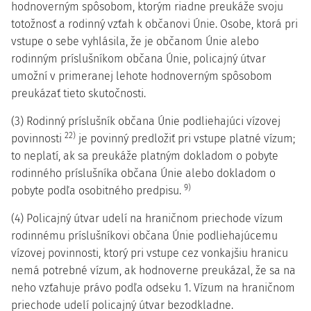
hodnoverným spôsobom, ktorým riadne preukáže svoju
totožnosť a rodinný vzťah k občanovi Únie. Osobe, ktorá pri
vstupe o sebe vyhlásila, že je občanom Únie alebo
rodinným príslušníkom občana Únie, policajný útvar
umožní v primeranej lehote hodnoverným spôsobom
preukázať tieto skutočnosti.
(3) Rodinný príslušník občana Únie podliehajúci vízovej
22)
povinnosti
je povinný predložiť pri vstupe platné vízum;
to neplatí, ak sa preukáže platným dokladom o pobyte
rodinného príslušníka občana Únie alebo dokladom o
9)
pobyte podľa osobitného predpisu.
(4) Policajný útvar udelí na hraničnom priechode vízum
rodinnému príslušníkovi občana Únie podliehajúcemu
vízovej povinnosti, ktorý pri vstupe cez vonkajšiu hranicu
nemá potrebné vízum, ak hodnoverne preukázal, že sa na
neho vzťahuje právo podľa odseku 1. Vízum na hraničnom
priechode udelí policajný útvar bezodkladne.