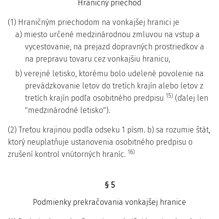
Hraničný priechod
(1) Hraničným priechodom na vonkajšej hranici je
a) miesto určené medzinárodnou zmluvou na vstup a
vycestovanie, na prejazd dopravných prostriedkov a
na prepravu tovaru cez vonkajšiu hranicu,
b) verejné letisko, ktorému bolo udelené povolenie na
prevádzkovanie letov do tretích krajín alebo letov z
15)
tretích krajín podľa osobitného predpisu
(ďalej len
"medzinárodné letisko").
(2) Treťou krajinou podľa odseku 1 písm. b) sa rozumie štát,
ktorý neuplatňuje ustanovenia osobitného predpisu o
16)
zrušení kontrol vnútorných hraníc.
§ 5
Podmienky prekračovania vonkajšej hranice