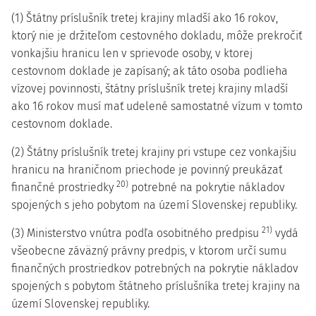
(1) Štátny príslušník tretej krajiny mladší ako 16 rokov,
ktorý nie je držiteľom cestovného dokladu, môže prekročiť
vonkajšiu hranicu len v sprievode osoby, v ktorej
cestovnom doklade je zapísaný; ak táto osoba podlieha
vízovej povinnosti, štátny príslušník tretej krajiny mladší
ako 16 rokov musí mať udelené samostatné vízum v tomto
cestovnom doklade.
(2) Štátny príslušník tretej krajiny pri vstupe cez vonkajšiu
hranicu na hraničnom priechode je povinný preukázať
20)
finančné prostriedky
potrebné na pokrytie nákladov
spojených s jeho pobytom na území Slovenskej republiky.
21)
(3) Ministerstvo vnútra podľa osobitného predpisu
vydá
všeobecne záväzný právny predpis, v ktorom určí sumu
finančných prostriedkov potrebných na pokrytie nákladov
spojených s pobytom štátneho príslušníka tretej krajiny na
území Slovenskej republiky.