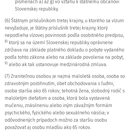
písmenách a) až g) vo vzťahu k štátnemu občanovi
Slovenskej republiky.
(6) Štátnym príslušníkom tretej krajiny, u ktorého sa vízum
nevyžaduje, je štátny príslušník tretej krajiny, ktorý
nepodlieha vízovej povinnosti podľa osobitného predpisu,
8)
ktorý sa na území Slovenskej republiky oprávnene
zdržiava na základe platného dokladu o pobyte vydaného
podľa tohto zákona alebo na základe povolenia na pobyt,
9)
alebo ak tak ustanovuje medzinárodná zmluva.
(7) Zraniteľnou osobou je najmä maloletá osoba, osoba so
zdravotným postihnutím, obeť obchodovania s ľuďmi,
osoba staršia ako 65 rokov, tehotná žena, slobodný rodič s
maloletým dieťaťom a osoba, ktorá bola vystavená
mučeniu, znásilneniu alebo iným závažným formám
psychického, fyzického alebo sexuálneho násilia; v
odôvodnených prípadoch možno za staršiu osobu
považovať aj osobu mladšiu ako 65 rokov.