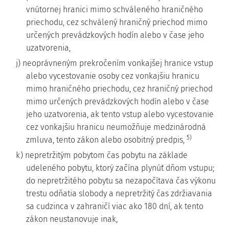
vnútornej hranici mimo schváleného hraničného
priechodu, cez schválený hraničný priechod mimo
určených prevádzkových hodín alebo v čase jeho
uzatvorenia,
j) neoprávneným prekročením vonkajšej hranice vstup
alebo vycestovanie osoby cez vonkajšiu hranicu
mimo hraničného priechodu, cez hraničný priechod
mimo určených prevádzkových hodín alebo v čase
jeho uzatvorenia, ak tento vstup alebo vycestovanie
cez vonkajšiu hranicu neumožňuje medzinárodná
5)
zmluva, tento zákon alebo osobitný predpis,
k) nepretržitým pobytom čas pobytu na základe
udeleného pobytu, ktorý začína plynúť dňom vstupu;
do nepretržitého pobytu sa nezapočítava čas výkonu
trestu odňatia slobody a nepretržitý čas zdržiavania
sa cudzinca v zahraničí viac ako 180 dní, ak tento
zákon neustanovuje inak,