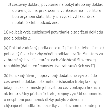
d) cestovný doklad, povolenie na pobyt alebo iný doklad
oprávňujúci na prekročenie vonkajšej hranice, ktoré
boli orgánom štátu, ktorý ich vydal, vyhlásené za
neplatné alebo odcudzené.
(3) Policajt vydá cudzincovi potvrdenie o zadržaní dokladu
podľa odseku 2.
(4) Doklad zadržaný podľa odseku 2 písm. b) alebo písm. d)
policajný útvar bez zbytočného odkladu zašle Ministerstvu
zahraničných vecí a európskych záležitostí Slovenskej
republiky (ďalej len "ministerstvo zahraničných vecí").
(5) Policajný útvar je oprávnený dodatočne vyznačiť do
cestovného dokladu štátneho príslušníka tretej krajiny
údaje o čase a mieste jeho vstupu cez vonkajšiu hranicu,
ak tento štátny príslušník tretej krajiny vyvrátil domnienku
o nesplnení podmienok dĺžky pobytu z dôvodu
chýbajúceho odtlačku pečiatky v cestovnom doklade pri