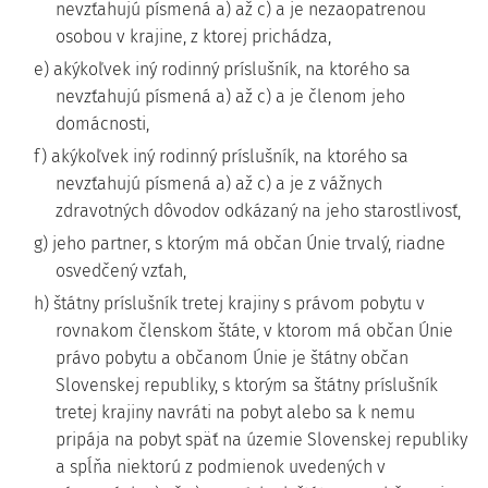
nevzťahujú písmená a) až c) a je nezaopatrenou
osobou v krajine, z ktorej prichádza,
e) akýkoľvek iný rodinný príslušník, na ktorého sa
nevzťahujú písmená a) až c) a je členom jeho
domácnosti,
f) akýkoľvek iný rodinný príslušník, na ktorého sa
nevzťahujú písmená a) až c) a je z vážnych
zdravotných dôvodov odkázaný na jeho starostlivosť,
g) jeho partner, s ktorým má občan Únie trvalý, riadne
osvedčený vzťah,
h) štátny príslušník tretej krajiny s právom pobytu v
rovnakom členskom štáte, v ktorom má občan Únie
právo pobytu a občanom Únie je štátny občan
Slovenskej republiky, s ktorým sa štátny príslušník
tretej krajiny navráti na pobyt alebo sa k nemu
pripája na pobyt späť na územie Slovenskej republiky
a spĺňa niektorú z podmienok uvedených v