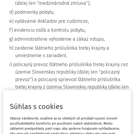
(ďalej len "medzinárodná zmluva"),
d) podmienky pobytu,
e) vydávanie dokladov pre cudzincov,
f) evidenciu osôb a kontrolu pobytu,
g) administratívne vyhostenie a zákaz vstupu,
h) zaistenie štátneho príslušníka tretej krajiny a
umiestnenie v zariadení,
i) policajný prevoz štátneho príslušníka tretej krajiny cez
územie Slovenskej republiky (ďalej len "policajný
prevoz") a policajný sprievod štátneho príslušníka
tretej krajiny z územia Slovenskej republiky (ďalej len
"policajný sprievod"),
j) letecký tranzit štátneho príslušníka tretej krajiny cez
Súhlas s cookies
územie Slovenskej republiky (ďalej len "letecký
tranzit"),
Vážený návštevník, snažíme sa zo všetkých síl prinášať vysokú úroveň
používateľského komfortu pri používaní našich webstránok. Medzi
k) práva a povinnosti osôb pri kontrole hraníc a pri
základné predpoklady patrí napr. aby správne fungovalo vyhľadávanie,
aby sme vás neobťažovali nevhodnou reklamou alebo aby sme mali