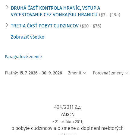
DRUHÁ ČASŤ KONTROLA HRANÍC, VSTUP A
VYCESTOVANIE CEZ VONKAJŠIU HRANICU
(§3 - §19a)
TRETIA ČASŤ POBYT CUDZINCOV
(§20 - §76)
Zobraziť všetko
Paragrafové znenie
Platný
:
15. 7. 2026 - 30. 9. 2026
Zmeniť
Porovnať zmeny
404/2011 Z.z.
ZÁKON
z 21. októbra 2011,
o pobyte cudzincov a o zmene a doplnení niektorých