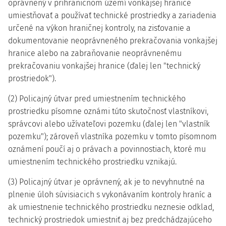
oprávnený v prihraničnom území vonkajšej hranice
umiestňovať a používať technické prostriedky a zariadenia
určené na výkon hraničnej kontroly, na zisťovanie a
dokumentovanie neoprávneného prekračovania vonkajšej
hranice alebo na zabraňovanie neoprávnenému
prekračovaniu vonkajšej hranice (ďalej len "technický
prostriedok").
(2) Policajný útvar pred umiestnením technického
prostriedku písomne oznámi túto skutočnosť vlastníkovi,
správcovi alebo užívateľovi pozemku (ďalej len "vlastník
pozemku"); zároveň vlastníka pozemku v tomto písomnom
oznámení poučí aj o právach a povinnostiach, ktoré mu
umiestnením technického prostriedku vznikajú.
(3) Policajný útvar je oprávnený, ak je to nevyhnutné na
plnenie úloh súvisiacich s vykonávaním kontroly hraníc a
ak umiestnenie technického prostriedku neznesie odklad,
technický prostriedok umiestniť aj bez predchádzajúceho