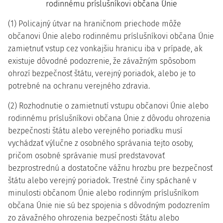
rodinnému príslušníkovi občana Únie
(1) Policajný útvar na hraničnom priechode môže
občanovi Únie alebo rodinnému príslušníkovi občana Únie
zamietnuť vstup cez vonkajšiu hranicu iba v prípade, ak
existuje dôvodné podozrenie, že závažným spôsobom
ohrozí bezpečnosť štátu, verejný poriadok, alebo je to
potrebné na ochranu verejného zdravia.
(2) Rozhodnutie o zamietnutí vstupu občanovi Únie alebo
rodinnému príslušníkovi občana Únie z dôvodu ohrozenia
bezpečnosti štátu alebo verejného poriadku musí
vychádzať výlučne z osobného správania tejto osoby,
pričom osobné správanie musí predstavovať
bezprostrednú a dostatočne vážnu hrozbu pre bezpečnosť
štátu alebo verejný poriadok. Trestné činy spáchané v
minulosti občanom Únie alebo rodinným príslušníkom
občana Únie nie sú bez spojenia s dôvodným podozrením
zo závažného ohrozenia bezpečnosti štátu alebo