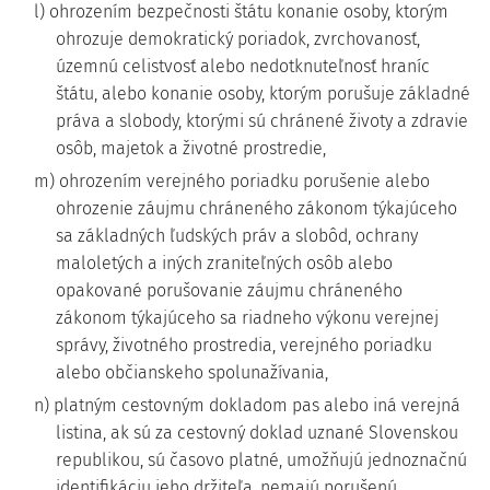
l) ohrozením bezpečnosti štátu konanie osoby, ktorým
ohrozuje demokratický poriadok, zvrchovanosť,
územnú celistvosť alebo nedotknuteľnosť hraníc
štátu, alebo konanie osoby, ktorým porušuje základné
práva a slobody, ktorými sú chránené životy a zdravie
osôb, majetok a životné prostredie,
m) ohrozením verejného poriadku porušenie alebo
ohrozenie záujmu chráneného zákonom týkajúceho
sa základných ľudských práv a slobôd, ochrany
maloletých a iných zraniteľných osôb alebo
opakované porušovanie záujmu chráneného
zákonom týkajúceho sa riadneho výkonu verejnej
správy, životného prostredia, verejného poriadku
alebo občianskeho spolunažívania,
n) platným cestovným dokladom pas alebo iná verejná
listina, ak sú za cestovný doklad uznané Slovenskou
republikou, sú časovo platné, umožňujú jednoznačnú
identifikáciu jeho držiteľa, nemajú porušenú