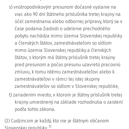
s) vnútropodnikovým presunom dočasné vyslanie na
viac ako 90 dní štátneho príslušníka tretej krajiny na
účel zamestnania alebo odbornej prípravy, ktorý sa v
čase podania žiadosti o udelenie prechodného
pobytu nachádza mimo územia Slovenskej republiky
a členských štátov, zamestnávateľom so sídlom
mimo územia Slovenskej republiky a členských
štátov, s ktorým má štátny príslušník tretej krajiny
pred presunom a počas presunu uzavretú pracovnú
zmluvu, k tomu istému zamestnávateľovi alebo k
zamestnávateľovi v rámci tej istej skupiny
zamestnávateľov so sídlom v Slovenskej republike,
t) zariadením miesto, v ktorom je štátny príslušník tretej
krajiny umiestnený na základe rozhodnutia o zaistení
podľa tohto zákona.
(2) Cudzincom je každý, kto nie je štátnym občanom
7)
Slovenskej republiky.