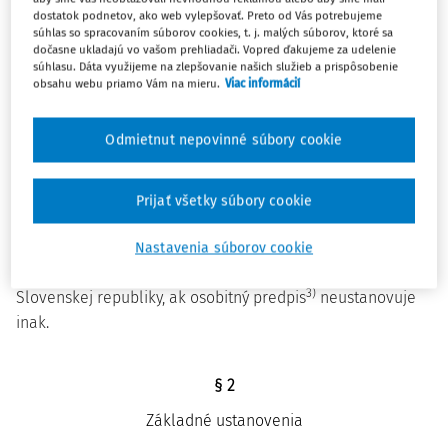
pobyte,
dostatok podnetov, ako web vylepšovať. Preto od Vás potrebujeme
l) priestupky a iné správne delikty na úseku kontroly
súhlas so spracovaním súborov cookies, t. j. malých súborov, ktoré sa
dočasne ukladajú vo vašom prehliadači. Vopred ďakujeme za udelenie
hraníc a pobytu.
súhlasu. Dáta využijeme na zlepšovanie našich služieb a prispôsobenie
obsahu webu priamo Vám na mieru.
Viac informácií
(2) Tento zákon sa vzťahuje aj na cudzincov, ktorí požiadali
o udelenie medzinárodnej ochrany na území Slovenskej
Odmietnut nepovinné súbory cookie
republiky (ďalej len "žiadosť o udelenie medzinárodnej
ochrany"), ktorým bol udelený azyl na území Slovenskej
republiky, bola udelená doplnková ochrana na území
Prijať všetky súbory cookie
Slovenskej republiky, ktorí požiadali o poskytnutie
dočasného útočiska na území Slovenskej republiky alebo
Nastavenia súborov cookie
ktorým bolo poskytnuté dočasné útočisko na území
3)
Slovenskej republiky, ak osobitný predpis
neustanovuje
inak.
§ 2
Základné ustanovenia