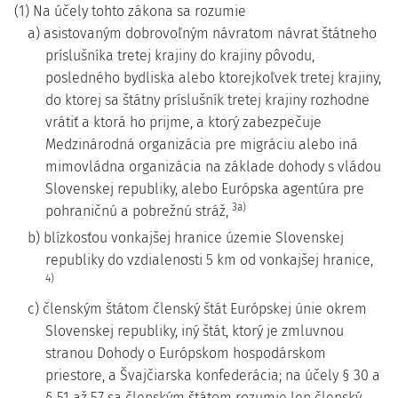
(1) Na účely tohto zákona sa rozumie
a) asistovaným dobrovoľným návratom návrat štátneho
príslušníka tretej krajiny do krajiny pôvodu,
posledného bydliska alebo ktorejkoľvek tretej krajiny,
do ktorej sa štátny príslušník tretej krajiny rozhodne
vrátiť a ktorá ho prijme, a ktorý zabezpečuje
Medzinárodná organizácia pre migráciu alebo iná
mimovládna organizácia na základe dohody s vládou
Slovenskej republiky, alebo Európska agentúra pre
3a)
pohraničnú a pobrežnú stráž,
b) blízkosťou vonkajšej hranice územie Slovenskej
republiky do vzdialenosti 5 km od vonkajšej hranice,
4)
c) členským štátom členský štát Európskej únie okrem
Slovenskej republiky, iný štát, ktorý je zmluvnou
stranou Dohody o Európskom hospodárskom
priestore, a Švajčiarska konfederácia; na účely § 30 a
§ 51 až 57 sa členským štátom rozumie len členský