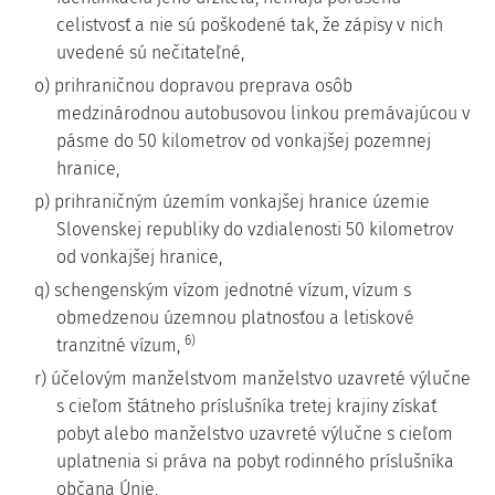
celistvosť a nie sú poškodené tak, že zápisy v nich
uvedené sú nečitateľné,
o) prihraničnou dopravou preprava osôb
medzinárodnou autobusovou linkou premávajúcou v
pásme do 50 kilometrov od vonkajšej pozemnej
hranice,
p) prihraničným územím vonkajšej hranice územie
Slovenskej republiky do vzdialenosti 50 kilometrov
od vonkajšej hranice,
q) schengenským vízom jednotné vízum, vízum s
obmedzenou územnou platnosťou a letiskové
6)
tranzitné vízum,
r) účelovým manželstvom manželstvo uzavreté výlučne
s cieľom štátneho príslušníka tretej krajiny získať
pobyt alebo manželstvo uzavreté výlučne s cieľom
uplatnenia si práva na pobyt rodinného príslušníka
občana Únie,