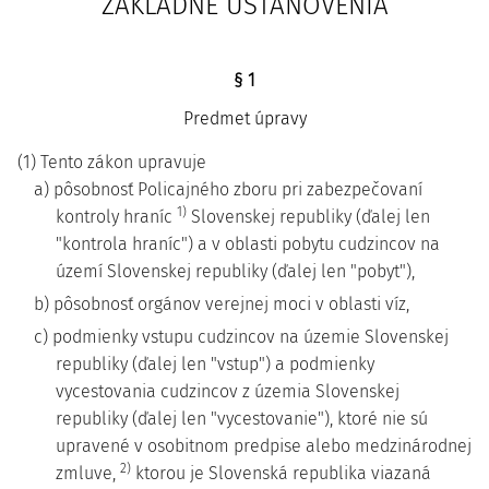
ZÁKLADNÉ USTANOVENIA
§ 1
Predmet úpravy
(1) Tento zákon upravuje
a) pôsobnosť Policajného zboru pri zabezpečovaní
1)
kontroly hraníc
Slovenskej republiky (ďalej len
"kontrola hraníc") a v oblasti pobytu cudzincov na
území Slovenskej republiky (ďalej len "pobyt"),
b) pôsobnosť orgánov verejnej moci v oblasti víz,
c) podmienky vstupu cudzincov na územie Slovenskej
republiky (ďalej len "vstup") a podmienky
vycestovania cudzincov z územia Slovenskej
republiky (ďalej len "vycestovanie"), ktoré nie sú
upravené v osobitnom predpise alebo medzinárodnej
2)
zmluve,
ktorou je Slovenská republika viazaná