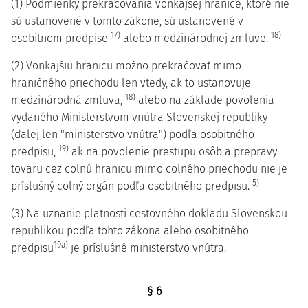
(1) Podmienky prekračovania vonkajšej hranice, ktoré nie
sú ustanovené v tomto zákone, sú ustanovené v
17)
18)
osobitnom predpise
alebo medzinárodnej zmluve.
(2) Vonkajšiu hranicu možno prekračovať mimo
hraničného priechodu len vtedy, ak to ustanovuje
18)
medzinárodná zmluva,
alebo na základe povolenia
vydaného Ministerstvom vnútra Slovenskej republiky
(ďalej len "ministerstvo vnútra") podľa osobitného
19)
predpisu,
ak na povolenie prestupu osôb a prepravy
tovaru cez colnú hranicu mimo colného priechodu nie je
5)
príslušný colný orgán podľa osobitného predpisu.
(3) Na uznanie platnosti cestovného dokladu Slovenskou
republikou podľa tohto zákona alebo osobitného
19a)
predpisu
je príslušné ministerstvo vnútra.
§ 6