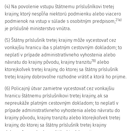
(4) Na povolenie vstupu štátnemu príslušníkovi tretej
krajiny, ktorý nespĺňa niektorú podmienku alebo viacero
21a)
podmienok na vstup v súlade s osobitným predpisom,
je príslušné ministerstvo vnútra.
(5) Štátny príslušník tretej krajiny môže vycestovať cez
vonkajšiu hranicu iba s platným cestovným dokladom; to
neplatí v prípade administratívneho vyhostenia alebo
78)
návratu do krajiny pôvodu, krajiny tranzitu
alebo
ktorejkoľvek tretej krajiny, do ktorej sa štátny príslušník
tretej krajiny dobrovoľne rozhodne vrátiť a ktorá ho prijme.
(6) Policajný útvar zamietne vycestovať cez vonkajšiu
hranicu štátnemu príslušníkovi tretej krajiny, ak sa
nepreukáže platným cestovným dokladom; to neplatí v
prípade administratívneho vyhostenia alebo návratu do
krajiny pôvodu, krajiny tranzitu alebo ktorejkoľvek tretej
krajiny, do ktorej sa štátny príslušník tretej krajiny