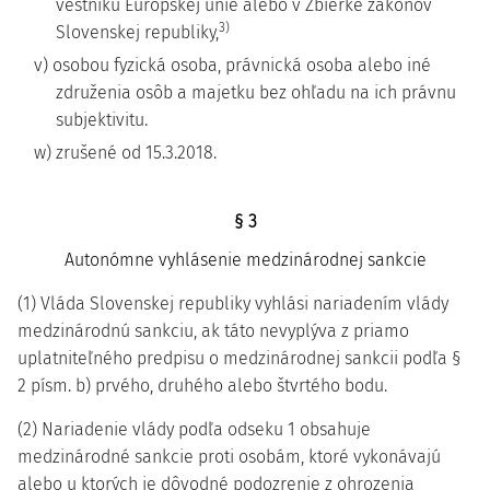
vestníku Európskej únie alebo v Zbierke zákonov
3)
Slovenskej republiky,
v) osobou fyzická osoba, právnická osoba alebo iné
združenia osôb a majetku bez ohľadu na ich právnu
subjektivitu.
w) zrušené od 15.3.2018.
§ 3
Autonómne vyhlásenie medzinárodnej sankcie
(1) Vláda Slovenskej republiky vyhlási nariadením vlády
medzinárodnú sankciu, ak táto nevyplýva z priamo
uplatniteľného predpisu o medzinárodnej sankcii podľa §
2 písm. b) prvého, druhého alebo štvrtého bodu.
(2) Nariadenie vlády podľa odseku 1 obsahuje
medzinárodné sankcie proti osobám, ktoré vykonávajú
alebo u ktorých je dôvodné podozrenie z ohrozenia