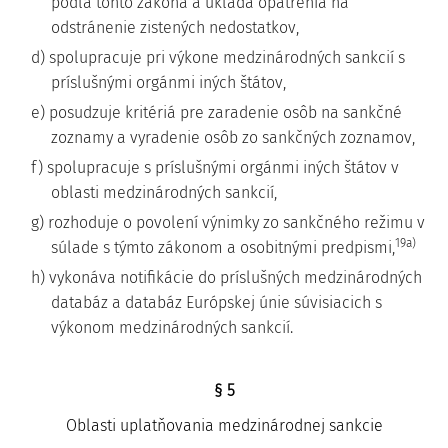
podľa tohto zákona a ukladá opatrenia na
odstránenie zistených nedostatkov,
d) spolupracuje pri výkone medzinárodných sankcií s
príslušnými orgánmi iných štátov,
e) posudzuje kritériá pre zaradenie osôb na sankčné
zoznamy a vyradenie osôb zo sankčných zoznamov,
f) spolupracuje s príslušnými orgánmi iných štátov v
oblasti medzinárodných sankcií,
g) rozhoduje o povolení výnimky zo sankčného režimu v
19a)
súlade s týmto zákonom a osobitnými predpismi,
h) vykonáva notifikácie do príslušných medzinárodných
databáz a databáz Európskej únie súvisiacich s
výkonom medzinárodných sankcií.
§ 5
Oblasti uplatňovania medzinárodnej sankcie