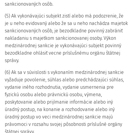
sankcionovaných osôb.
(5) Ak vykonávajúci subjekt zistí alebo má podozrenie, že
je u neho evidovaný alebo že sa u neho nachádza majetok
sankcionovaných osôb, je bezodkladne povinný zabrániť
nakladaniu s majetkom sankcionovanej osoby. Výkon
medzinárodnej sankcie je vykonávajúci subjekt povinný
bezodkladne ohlásiť vecne príslušnému orgánu štátnej
správy.
(6) Ak sa v súvislosti s vykonaním medzinárodnej sankcie
vyžaduje povolenie, súhlas alebo predchádzajúci súhlas,
vydanie iného rozhodnutia, vydanie usmernenia pre
fyzickú osobu alebo právnickú osobu, výmena,
poskytovanie alebo prijímanie informácie alebo iný
úradný postup, na konanie a rozhodovanie alebo iný
úradný postup vo veci medzinárodnej sankcie majú
právomoci v rozsahu svojej pôsobnosti príslušné orgány
štátnej správy.