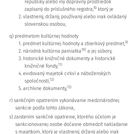
republiky alebo iný dopravný prostriedok
8)
zapísaný do príslušného registra,
ktorý je
2. vlastnený, držaný, používaný alebo inak ovládaný
slovenskou osobou,
q) predmetom kultúrnej hodnoty
9)
1. predmet kultúrnej hodnoty a zbierkový predmet,
10)
2. národná kultúrna pamiatka
a jej súbory,
3. historické knižničné dokumenty a historické
11)
knižničné fondy,
4. evidovaný majetok cirkví a náboženských
12)
spoločností,
13)
5. archívne dokumenty,
r) sankčným opatrením vykonávanie medzinárodnej
sankcie podľa tohto zákona,
s) zaistením sankčné opatrenie, ktorého účelom je
sankcionovanej osobe dočasne obmedziť nakladanie
s majetkom, ktorý je vlastnený, držaný alebo inak