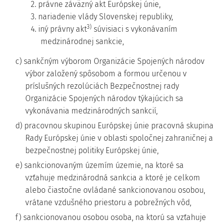
2. právne záväzný akt Európskej únie,
3. nariadenie vlády Slovenskej republiky,
3)
4. iný právny akt
súvisiaci s vykonávaním
medzinárodnej sankcie,
c) sankčným výborom Organizácie Spojených národov
výbor založený spôsobom a formou určenou v
príslušných rezolúciách Bezpečnostnej rady
Organizácie Spojených národov týkajúcich sa
vykonávania medzinárodných sankcií,
d) pracovnou skupinou Európskej únie pracovná skupina
Rady Európskej únie v oblasti spoločnej zahraničnej a
bezpečnostnej politiky Európskej únie,
e) sankcionovaným územím územie, na ktoré sa
vzťahuje medzinárodná sankcia a ktoré je celkom
alebo čiastočne ovládané sankcionovanou osobou,
vrátane vzdušného priestoru a pobrežných vôd,
f) sankcionovanou osobou osoba, na ktorú sa vzťahuje