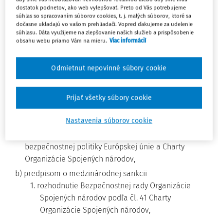
dostatok podnetov, ako web vylepšovať. Preto od Vás potrebujeme
§ 2
súhlas so spracovaním súborov cookies, t. j. malých súborov, ktoré sa
dočasne ukladajú vo vašom prehliadači. Vopred ďakujeme za udelenie
Vymedzenie pojmov
súhlasu. Dáta využijeme na zlepšovanie našich služieb a prispôsobenie
obsahu webu priamo Vám na mieru.
Viac informácií
Na účely tohto zákona sa rozumie
a) medzinárodnou sankciou obmedzenie, príkaz alebo
Odmietnut nepovinné súbory cookie
zákaz v predpisoch o medzinárodnej sankcii podľa
písmena b) na účely zabezpečenia, udržania a
obnovy medzinárodného mieru a bezpečnosti,
Prijať všetky súbory cookie
ochrany základných ľudských práv, boja proti
Nastavenia súborov cookie
terorizmu a šíreniu zbraní hromadného ničenia a
dosahovania cieľov Spoločnej zahraničnej a
bezpečnostnej politiky Európskej únie a Charty
Organizácie Spojených národov,
b) predpisom o medzinárodnej sankcii
1. rozhodnutie Bezpečnostnej rady Organizácie
Spojených národov podľa čl. 41 Charty
Organizácie Spojených národov,