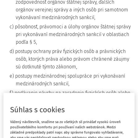
zodpovednosť orgánov štátnej správy, ďalších
orgánov verejnej správy a iných osôb pri samotnom
vykonávaní medzinárodných sankcií,
c) pôsobnosť, právomoci a úlohy orgánov štátnej správy
pri vykonávaní medzinárodných sankcií v oblastiach
podľa § 5,
d) postupy ochrany práv fyzických osôb a právnických
osôb, ktorých práva alebo právom chránené záujmy
sú dotknuté týmto zákonom,
e) postupy medzinárodnej spolupráce pri vykonávaní
medzinárodných sankcií,
f) podávanie návrhu na zaradenie fyzických osôb alebo
právnických osôb do zoznamu sankcionovaných osôb,
Súhlas s cookies
g) podávanie návrhu na vyradenie fyzických osôb alebo
právnických osôb zo zoznamu sankcionovaných osôb,
Vážený návštevník, snažíme sa zo všetkých síl prinášať vysokú úroveň
h) obmedzenie vykonávania medzinárodných sankcií.
používateľského komfortu pri používaní našich webstránok. Medzi
základné predpoklady patrí napr. aby správne fungovalo vyhľadávanie,
aby sme vás neobťažovali nevhodnou reklamou alebo aby sme mali