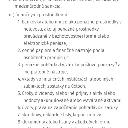
medzinárodná sankcia,
m) finančnými prostriedkami
1. bankovky alebo mince ako peňažné prostriedky v
hotovosti, ako aj peňažné prostriedky
prevádzané v bezhotovostnej forme alebo
elektronické peniaze,
2. cenné papiere a finančné nástroje podľa
6)
osobitného predpisu,
7)
3. peňažné pohľadávky, záruky, poštové poukazy
a
iné platobné nástroje,
4. vklady vo finančných inštitúciách alebo iných
subjektoch, zostatky na účtoch,
5. úroky, dividendy alebo iné príjmy z aktív alebo
hodnoty akumulované alebo vytvárané aktívami,
6. úvery, práva na započítanie pohľadávok, záruky,
7. akreditívy, nákladné listy, kúpne zmluvy,
8. dokumenty alebo listiny v akejkoľvek forme