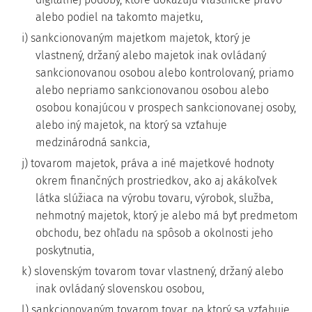
alebo podiel na takomto majetku,
i) sankcionovaným majetkom majetok, ktorý je
vlastnený, držaný alebo majetok inak ovládaný
sankcionovanou osobou alebo kontrolovaný, priamo
alebo nepriamo sankcionovanou osobou alebo
osobou konajúcou v prospech sankcionovanej osoby,
alebo iný majetok, na ktorý sa vzťahuje
medzinárodná sankcia,
j) tovarom majetok, práva a iné majetkové hodnoty
okrem finančných prostriedkov, ako aj akákoľvek
látka slúžiaca na výrobu tovaru, výrobok, služba,
nehmotný majetok, ktorý je alebo má byť predmetom
obchodu, bez ohľadu na spôsob a okolnosti jeho
poskytnutia,
k) slovenským tovarom tovar vlastnený, držaný alebo
inak ovládaný slovenskou osobou,
l) sankcionovaným tovarom tovar, na ktorý sa vzťahuje