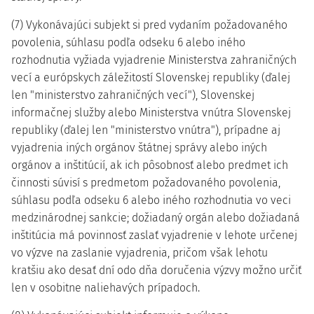
(7) Vykonávajúci subjekt si pred vydaním požadovaného
povolenia, súhlasu podľa odseku 6 alebo iného
rozhodnutia vyžiada vyjadrenie Ministerstva zahraničných
vecí a európskych záležitostí Slovenskej republiky (ďalej
len "ministerstvo zahraničných vecí"), Slovenskej
informačnej služby alebo Ministerstva vnútra Slovenskej
republiky (ďalej len "ministerstvo vnútra"), prípadne aj
vyjadrenia iných orgánov štátnej správy alebo iných
orgánov a inštitúcií, ak ich pôsobnosť alebo predmet ich
činnosti súvisí s predmetom požadovaného povolenia,
súhlasu podľa odseku 6 alebo iného rozhodnutia vo veci
medzinárodnej sankcie; dožiadaný orgán alebo dožiadaná
inštitúcia má povinnosť zaslať vyjadrenie v lehote určenej
vo výzve na zaslanie vyjadrenia, pričom však lehotu
kratšiu ako desať dní odo dňa doručenia výzvy možno určiť
len v osobitne naliehavých prípadoch.