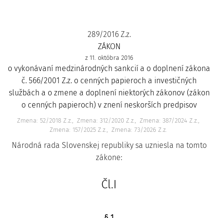
289/2016 Z.z.
ZÁKON
z 11. októbra 2016
o vykonávaní medzinárodných sankcií a o doplnení zákona
č. 566/2001 Z.z. o cenných papieroch a investičných
službách a o zmene a doplnení niektorých zákonov (zákon
o cenných papieroch) v znení neskorších predpisov
Zmena: 52/2018 Z.z.
Zmena: 312/2020 Z.z.
Zmena: 387/2024 Z.z.
Zmena: 157/2025 Z.z.
Zmena: 73/2026 Z.z.
Národná rada Slovenskej republiky sa uzniesla na tomto
zákone:
Čl.I
§ 1