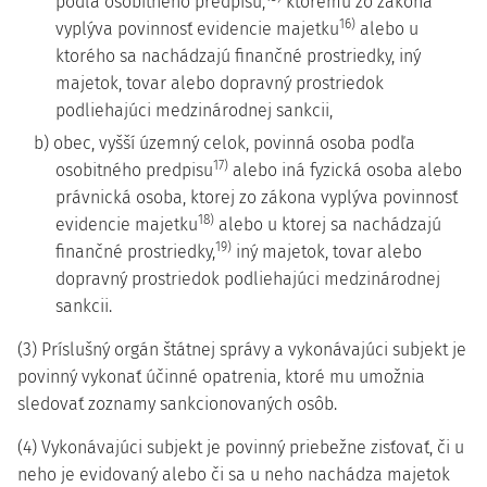
podľa osobitného predpisu,
ktorému zo zákona
16)
vyplýva povinnosť evidencie majetku
alebo u
ktorého sa nachádzajú finančné prostriedky, iný
majetok, tovar alebo dopravný prostriedok
podliehajúci medzinárodnej sankcii,
b) obec, vyšší územný celok, povinná osoba podľa
17)
osobitného predpisu
alebo iná fyzická osoba alebo
právnická osoba, ktorej zo zákona vyplýva povinnosť
18)
evidencie majetku
alebo u ktorej sa nachádzajú
19)
finančné prostriedky,
iný majetok, tovar alebo
dopravný prostriedok podliehajúci medzinárodnej
sankcii.
(3) Príslušný orgán štátnej správy a vykonávajúci subjekt je
povinný vykonať účinné opatrenia, ktoré mu umožnia
sledovať zoznamy sankcionovaných osôb.
(4) Vykonávajúci subjekt je povinný priebežne zisťovať, či u
neho je evidovaný alebo či sa u neho nachádza majetok