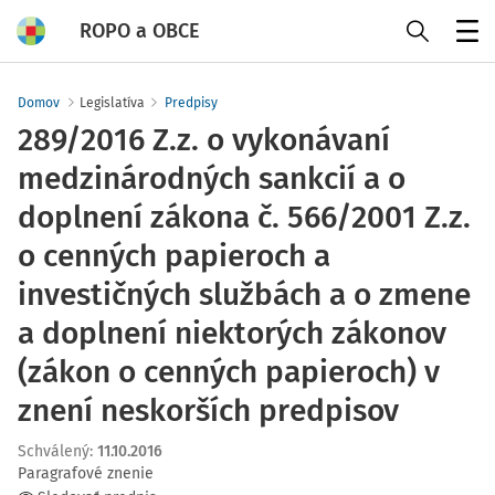
ROPO a OBCE
Menu
Domov
Legislatíva
Predpisy
289/2016 Z.z. o vykonávaní
medzinárodných sankcií a o
doplnení zákona č. 566/2001 Z.z.
o cenných papieroch a
investičných službách a o zmene
a doplnení niektorých zákonov
(zákon o cenných papieroch) v
znení neskorších predpisov
Schválený
:
11.10.2016
Paragrafové znenie