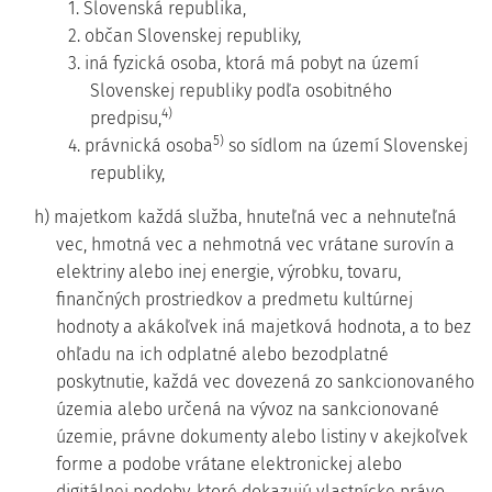
1. Slovenská republika,
2. občan Slovenskej republiky,
3. iná fyzická osoba, ktorá má pobyt na území
Slovenskej republiky podľa osobitného
4)
predpisu,
5)
4. právnická osoba
so sídlom na území Slovenskej
republiky,
h) majetkom každá služba, hnuteľná vec a nehnuteľná
vec, hmotná vec a nehmotná vec vrátane surovín a
elektriny alebo inej energie, výrobku, tovaru,
finančných prostriedkov a predmetu kultúrnej
hodnoty a akákoľvek iná majetková hodnota, a to bez
ohľadu na ich odplatné alebo bezodplatné
poskytnutie, každá vec dovezená zo sankcionovaného
územia alebo určená na vývoz na sankcionované
územie, právne dokumenty alebo listiny v akejkoľvek
forme a podobe vrátane elektronickej alebo
digitálnej podoby, ktoré dokazujú vlastnícke právo