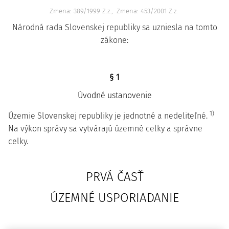
Zmena: 389/1999 Z.z.
Zmena: 453/2001 Z.z.
Národná rada Slovenskej republiky sa uzniesla na tomto
zákone:
§ 1
Úvodné ustanovenie
1)
Územie Slovenskej republiky je jednotné a nedeliteľné.
Na výkon správy sa vytvárajú územné celky a správne
celky.
PRVÁ ČASŤ
ÚZEMNÉ USPORIADANIE