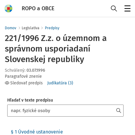
ROPO a OBCE
Menu
Domov
Legislatíva
Predpisy
221/1996 Z.z. o územnom a
správnom usporiadaní
Slovenskej republiky
Schválený
:
03.07.1996
Paragrafové znenie
Sledovať predpis
Judikatúra
(
3
)
Hľadať v texte predpisu
§ 1 Úvodné ustanovenie