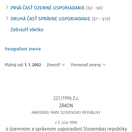
PRVÁ ČASŤ ÚZEMNÉ USPORIADANIE
(§2 - §6)
DRUHÁ ČASŤ SPRÁVNE USPORIADANIE
(§7 - §10)
Zobraziť všetko
Paragrafové znenie
Platný od
:
1. 1. 2002
Zmeniť
Porovnať zmeny
221/1996 Z.z.
ZÁKON
NÁRODNEJ RADY SLOVENSKEJ REPUBLIKY
z 3. júla 1996
o územnom a správnom usporiadaní Slovenskej republiky