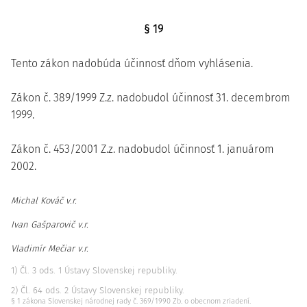
§ 19
Tento zákon nadobúda účinnosť dňom vyhlásenia.
Zákon č. 389/1999 Z.z. nadobudol účinnosť 31. decembrom
1999.
Zákon č. 453/2001 Z.z. nadobudol účinnosť 1. januárom
2002.
Michal Kováč v.r.
Ivan Gašparovič v.r.
Vladimír Mečiar v.r.
1) Čl. 3 ods. 1 Ústavy Slovenskej republiky.
2) Čl. 64 ods. 2 Ústavy Slovenskej republiky.
§ 1 zákona Slovenskej národnej rady č. 369/1990 Zb. o obecnom zriadení.