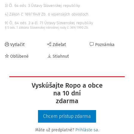
3) Čl. 64 ods. 3 Ústavy Slovenskej republiky.
4) Zákon č. 169/1949 Zb. o vojenských obvodoch.
9) Čl. 64 ods. 2 a čl. 71 Ústavy Slovenskej republiky.
§ 5 ods. 1 zákona Slovenskej národnej rady č. 369/1990 Zb.
Vytlačiť
Zdieľať
Poznámka
Obľúbené
Stiahnuť
Vyskúšajte Ropo a obce
na 10 dní
zdarma
Chcem prístup zdarma
Máte už predplatné?
Prihláste sa.