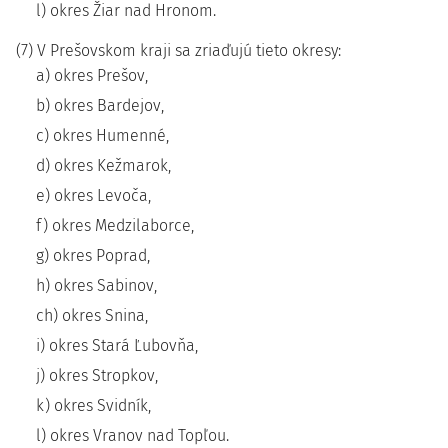
l) okres Žiar nad Hronom.
(7) V Prešovskom kraji sa zriaďujú tieto okresy:
a) okres Prešov,
b) okres Bardejov,
c) okres Humenné,
d) okres Kežmarok,
e) okres Levoča,
f) okres Medzilaborce,
g) okres Poprad,
h) okres Sabinov,
ch) okres Snina,
i) okres Stará Ľubovňa,
j) okres Stropkov,
k) okres Svidník,
l) okres Vranov nad Topľou.