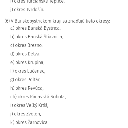
i) okres Turčianske Teplice,
j) okres Tvrdošín.
(6) V Banskobystrickom kraji sa zriaďujú tieto okresy:
a) okres Banská Bystrica,
b) okres Banská Štiavnica,
c) okres Brezno,
d) okres Detva,
e) okres Krupina,
f) okres Lučenec,
g) okres Poltár,
h) okres Revúca,
ch) okres Rimavská Sobota,
i) okres Veľký Krtíš,
j) okres Zvolen,
k) okres Žarnovica,