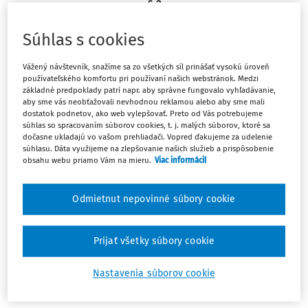
§ 2
Základné ustanovenia
Súhlas s cookies
(1) Samosprávnymi územnými celkami Slovenskej
Vážený návštevník, snažíme sa zo všetkých síl prinášať vysokú úroveň
2)
3)
republiky sú obce
a vyššie územné celky.
používateľského komfortu pri používaní našich webstránok. Medzi
základné predpoklady patrí napr. aby správne fungovalo vyhľadávanie,
(2) Územný obvod vyššieho územného celku je zhodný len
aby sme vás neobťažovali nevhodnou reklamou alebo aby sme mali
dostatok podnetov, ako web vylepšovať. Preto od Vás potrebujeme
s územným obvodom kraja; postavenie, pôsobnosť a
súhlas so spracovaním súborov cookies, t. j. malých súborov, ktoré sa
orgány samosprávy vyššieho územného celku ustanoví
dočasne ukladajú vo vašom prehliadači. Vopred ďakujeme za udelenie
súhlasu. Dáta využijeme na zlepšovanie našich služieb a prispôsobenie
osobitný zákon.
obsahu webu priamo Vám na mieru.
Viac informácií
4)
(3) Vojenský obvod zriadený podľa osobitného zákona
nie je súčasťou obce ani vyššieho územného celku.
Odmietnut nepovinné súbory cookie
§ 3
Prijať všetky súbory cookie
Zrušený od 1.1.2002
Nastavenia súborov cookie
Nadpis zrušený od 1.1.2002