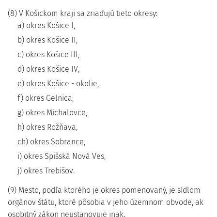
(8) V Košickom kraji sa zriaďujú tieto okresy:
a) okres Košice I,
b) okres Košice II,
c) okres Košice III,
d) okres Košice IV,
e) okres Košice - okolie,
f) okres Gelnica,
g) okres Michalovce,
h) okres Rožňava,
ch) okres Sobrance,
i) okres Spišská Nová Ves,
j) okres Trebišov.
(9) Mesto, podľa ktorého je okres pomenovaný, je sídlom
orgánov štátu, ktoré pôsobia v jeho územnom obvode, ak
osobitný zákon neustanovuje inak.