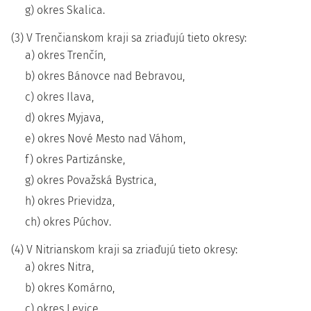
g) okres Skalica.
(3) V Trenčianskom kraji sa zriaďujú tieto okresy:
a) okres Trenčín,
b) okres Bánovce nad Bebravou,
c) okres Ilava,
d) okres Myjava,
e) okres Nové Mesto nad Váhom,
f) okres Partizánske,
g) okres Považská Bystrica,
h) okres Prievidza,
ch) okres Púchov.
(4) V Nitrianskom kraji sa zriaďujú tieto okresy:
a) okres Nitra,
b) okres Komárno,
c) okres Levice,