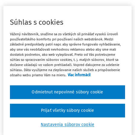
Dokedy mala fyzická osoba – podnikateľ v súlade s § 31
od. 2 písm. b) zákona č. 511/1992 Zb. o správe daní
Súhlas s cookies
a poplatkov a o zmenách v sústave územných finančných
orgánov v z. n. p., oznámiť túto skutočnosť správcovi
Vážený návštevník, snažíme sa zo všetkých síl prinášať vysokú úroveň
dane?
používateľského komfortu pri používaní našich webstránok. Medzi
základné predpoklady patrí napr. aby správne fungovalo vyhľadávanie,
aby sme vás neobťažovali nevhodnou reklamou alebo aby sme mali
Odpoveď
dostatok podnetov, ako web vylepšovať. Preto od Vás potrebujeme
súhlas so spracovaním súborov cookies, t. j. malých súborov, ktoré sa
dočasne ukladajú vo vašom prehliadači. Vopred ďakujeme za udelenie
súhlasu. Dáta využijeme na zlepšovanie našich služieb a prispôsobenie
Máte predplatné?
Prihláste sa
obsahu webu priamo Vám na mieru.
Viac informácií
Odmietnut nepovinné súbory cookie
Tento dokument je len pre
Prijať všetky súbory cookie
predplatiteľov Ropo a obce VIP.
Nastavenia súborov cookie