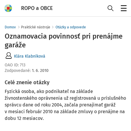
ROPO a OBCE
Menu
Domov
Praktické nástroje
Otázky a odpovede
Oznamovacia povinnosť pri prenájme
garáže
Klára Klabníková
OAO ID
:
713
Zodpovedané
:
1. 6. 2010
Celé znenie otázky
Fyzická osoba, ako podnikateľ na základe
živnostenského oprávnenia už registrovaná u príslušného
správcu dane od roku 2004, začala prenajímať garáž
v mesiaci február 2010 na základe zmluvy o prenájme na
dobu 12 mesiacov.