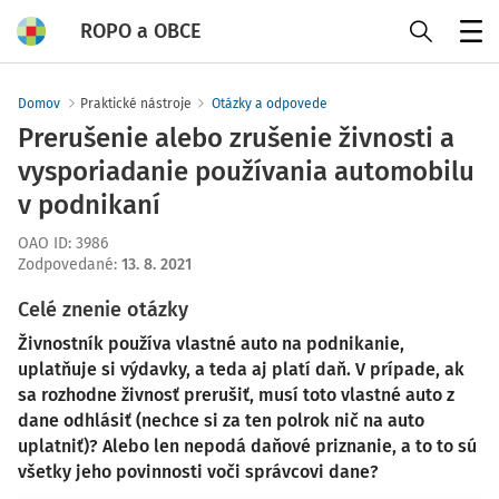
ROPO a OBCE
Menu
Domov
Praktické nástroje
Otázky a odpovede
Prerušenie alebo zrušenie živnosti a
vysporiadanie používania automobilu
v podnikaní
OAO ID
:
3986
Zodpovedané
:
13. 8. 2021
Celé znenie otázky
Živnostník používa vlastné auto na podnikanie,
uplatňuje si výdavky, a teda aj platí daň. V prípade, ak
sa rozhodne živnosť prerušiť, musí toto vlastné auto z
dane odhlásiť (nechce si za ten polrok nič na auto
uplatniť)? Alebo len nepodá daňové priznanie, a to to sú
všetky jeho povinnosti voči správcovi dane?