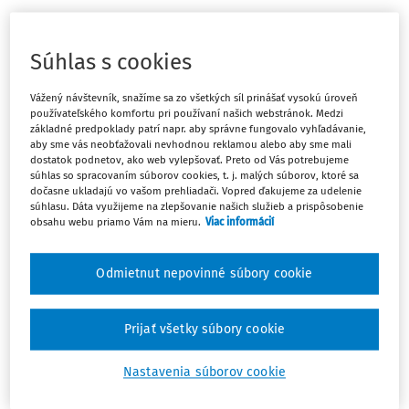
Odpoveď
Súhlas s cookies
Máte predplatné?
Prihláste sa
Vážený návštevník, snažíme sa zo všetkých síl prinášať vysokú úroveň
používateľského komfortu pri používaní našich webstránok. Medzi
základné predpoklady patrí napr. aby správne fungovalo vyhľadávanie,
aby sme vás neobťažovali nevhodnou reklamou alebo aby sme mali
dostatok podnetov, ako web vylepšovať. Preto od Vás potrebujeme
súhlas so spracovaním súborov cookies, t. j. malých súborov, ktoré sa
dočasne ukladajú vo vašom prehliadači. Vopred ďakujeme za udelenie
Ups, zatiaľ ste si prečítali len
súhlasu. Dáta využijeme na zlepšovanie našich služieb a prispôsobenie
začiatok...
obsahu webu priamo Vám na mieru.
Viac informácií
Odmietnut nepovinné súbory cookie
Celý odborný obsah z tejto oblasti je
dostupný predplatiteľom portálu.
Prijať všetky súbory cookie
Odomknite si prístup k odbornému obsahu
Nastavenia súborov cookie
a získajte prístup na 10 dní zdarma, stačí
sa zaregistrovať.