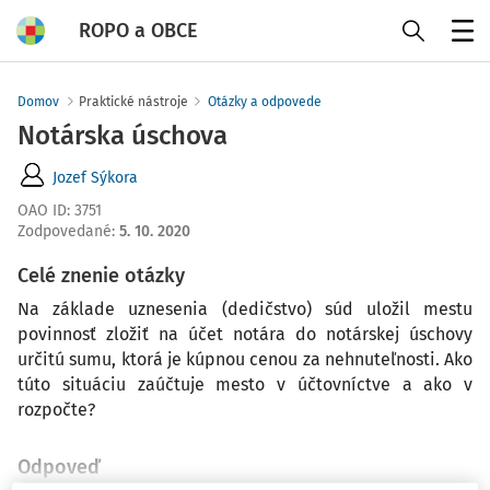
ROPO a OBCE
Menu
Domov
Praktické nástroje
Otázky a odpovede
Notárska úschova
Jozef Sýkora
OAO ID
:
3751
Zodpovedané
:
5. 10. 2020
Celé znenie otázky
Na základe uznesenia (dedičstvo) súd uložil mestu
povinnosť zložiť na účet notára do notárskej úschovy
určitú sumu, ktorá je kúpnou cenou za nehnuteľnosti. Ako
túto situáciu zaúčtuje mesto v účtovníctve a ako v
rozpočte?
Odpoveď