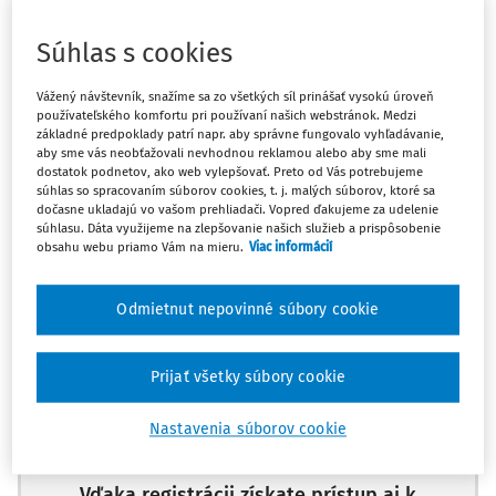
Súhlas s cookies
Máte predplatné?
Prihláste sa
Vážený návštevník, snažíme sa zo všetkých síl prinášať vysokú úroveň
používateľského komfortu pri používaní našich webstránok. Medzi
základné predpoklady patrí napr. aby správne fungovalo vyhľadávanie,
aby sme vás neobťažovali nevhodnou reklamou alebo aby sme mali
dostatok podnetov, ako web vylepšovať. Preto od Vás potrebujeme
Ups, zatiaľ ste si prečítali len
súhlas so spracovaním súborov cookies, t. j. malých súborov, ktoré sa
začiatok...
dočasne ukladajú vo vašom prehliadači. Vopred ďakujeme za udelenie
súhlasu. Dáta využijeme na zlepšovanie našich služieb a prispôsobenie
obsahu webu priamo Vám na mieru.
Viac informácií
Celý odborný obsah z tejto oblasti je
Odmietnut nepovinné súbory cookie
dostupný predplatiteľom portálu.
Prijať všetky súbory cookie
Odomknite si prístup k odbornému obsahu
a získajte prístup na 10 dní zdarma, stačí
Nastavenia súborov cookie
sa zaregistrovať.
Vďaka registrácii získate prístup aj k