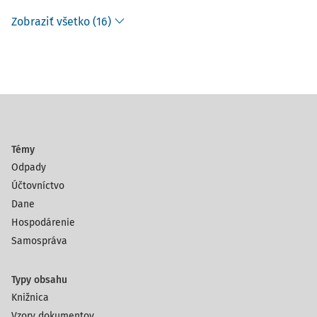
Zobraziť všetko (16)
Témy
Odpady
Účtovníctvo
Dane
Hospodárenie
Samospráva
Typy obsahu
Knižnica
Vzory dokumentov