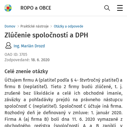
ROPO a OBCE
Menu
Domov
Praktické nástroje
Otázky a odpovede
Zlúčenie spoločností a DPH
Ing. Marián Drozd
OAO ID
:
3705
Zodpovedané
:
18. 6. 2020
Celé znenie otázky
Účtujem firmu A (platiteľ podľa § 4- štvrťročný platiteľ) a
firmu B (neplatiteľ). Tieto 2 firmy budú zlúčené, t. j.
zrušené bez likvidácie a celé ich obchodné imanie,
záväzky a pohľadávky prejdú na právneho nástupcu
spoločnosť C (neplatiteľ). Spoločnosť C účtuje iná firma.
Rozhodný deň je definovaný v zmluve: 1. január 2020.
Firma A (aj firma B) boli dna 11. 6. 2020 vymazané z
obchodného registra (spoločnosti A a B zanikli v