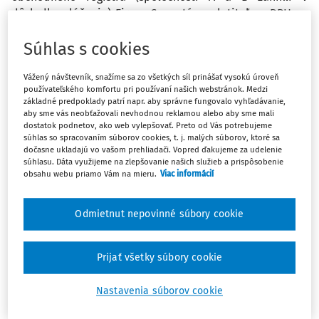
dôsledku zlúčenia) Firma C sa stáva platiteľom DPH zo
zákona (podľa § 4 ods. 4 zákona o DPH) na základe
zlúčenia spoločností predpokladám od 12. 6. 2020.
Súhlas s cookies
Spoločnosť A podala daňové priznania (DPH, KV, SV) za 1.
kvartál 2020 normálne, ako sa patrí. Právny nástupca C
Vážený návštevník, snažíme sa zo všetkých síl prinášať vysokú úroveň
používateľského komfortu pri používaní našich webstránok. Medzi
zaniknutej spoločnosti A je povinný podať za zaniknutú
základné predpoklady patrí napr. aby správne fungovalo vyhľadávanie,
spoločnosť daňové priznanie k DPH tak za posledné
aby sme vás neobťažovali nevhodnou reklamou alebo aby sme mali
dostatok podnetov, ako web vylepšovať. Preto od Vás potrebujeme
(prebiehajúce) zdaňovacie obdobie. Predpokladáme, že
súhlas so spracovaním súborov cookies, t. j. malých súborov, ktoré sa
spoločnosť C sa stala dnom 12. 6. 2020 mesačným
dočasne ukladajú vo vašom prehliadači. Vopred ďakujeme za udelenie
platiteľom DPH. Takže za mesiac 06/2020 musí podať
súhlasu. Dáta využijeme na zlepšovanie našich služieb a prispôsobenie
obsahu webu priamo Vám na mieru.
Viac informácií
mesačné DPH priznanie, v ktorom uvedie aj plnenia
(faktúry ak boli) spoločnosti A za mesiace apríl a máj
2020. Tiež predpokladáme, že vydané faktúry (ak boli
Odmietnut nepovinné súbory cookie
reverse charge služba) spoločnosti A v mesiaci apríl musí
spoločnosť C uviesť vo svojom súhrnnom výkaze za 2.
Prijať všetky súbory cookie
kvartál 2020. Takže právny nástupca C sa musí
registrovať na elektronickú komunikáciu so správcom a
pod svojimi identifikačnými údajmi musí podať hore
Nastavenia súborov cookie
uvedeným spôsobom DPH, KV a SV priznanie za 06/2020.