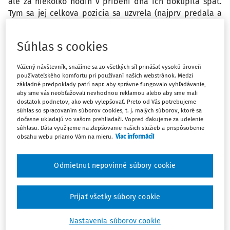
ale za niekolko hodin v pribehi dna ich dokupila spat.
Tym sa jej celkova pozicia sa uzvrela (najprv predala a
potom dokupila) avsak rozdiel medzi prvotnym
predajom a spatnym nakupom uz vykryla/zaplatila zo
Súhlas s cookies
svojich realnych financnych prostriedkov, ktore mala na
ucte. Inymi slovami na obchodovanie s pouzitim paky
Vážený návštevník, snažíme sa zo všetkých síl prinášať vysokú úroveň
netreba mat realny objem penazi, ktory sa ide
používateľského komfortu pri používaní našich webstránok. Medzi
obchodovat, ale staci ak su realne prostriedky na
základné predpoklady patrí napr. aby správne fungovalo vyhľadávanie,
aby sme vás neobťažovali nevhodnou reklamou alebo aby sme mali
vykrytie pripadnych strat. Ide do celkoveho obratu
dostatok podnetov, ako web vylepšovať. Preto od Vás potrebujeme
vykazovaneho vo vykazoch spolocnosti aj takyto obchod
súhlas so spracovaním súborov cookies, t. j. malých súborov, ktoré sa
realizovany na devizovom trhu?
dočasne ukladajú vo vašom prehliadači. Vopred ďakujeme za udelenie
súhlasu. Dáta využijeme na zlepšovanie našich služieb a prispôsobenie
obsahu webu priamo Vám na mieru.
Viac informácií
Odpoveď
Odmietnut nepovinné súbory cookie
Máte predplatné?
Prihláste sa
Prijať všetky súbory cookie
Nastavenia súborov cookie