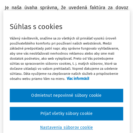
Je naša úvaha správna, že uvedená faktúra za dovoz
materiálu nepodlieha „samozdaneniu“ a ani sa
neuvádza v kontrolnom výkaze DPH ani v daňovom
Súhlas s cookies
priznaní za 03/2019?
Vážený návštevník, snažíme sa zo všetkých síl prinášať vysokú úroveň
používateľského komfortu pri používaní našich webstránok. Medzi
základné predpoklady patrí napr. aby správne fungovalo vyhľadávanie,
Zaplatenú DPH si môžeme „odpočítať“ podľa ust. § 49
aby sme vás neobťažovali nevhodnou reklamou alebo aby sme mali
zákona č. 222/2004 Z. z. o dani z pridanej hodnoty v z. n.
dostatok podnetov, ako web vylepšovať. Preto od Vás potrebujeme
p. a uviesť v daňovom priznaní DPH na riadku 24,
súhlas so spracovaním súborov cookies, t. j. malých súborov, ktoré sa
dočasne ukladajú vo vašom prehliadači. Vopred ďakujeme za udelenie
prípadne 25? Je treba ju uviesť aj do kontrolného výkazu
súhlasu. Dáta využijeme na zlepšovanie našich služieb a prispôsobenie
DPH?
obsahu webu priamo Vám na mieru.
Viac informácií
Odpoveď
Odmietnut nepovinné súbory cookie
Prijať všetky súbory cookie
Máte predplatné?
Prihláste sa
Nastavenia súborov cookie