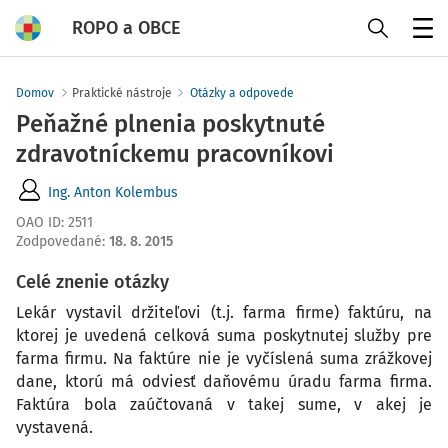
ROPO a OBCE
Menu
Domov
Praktické nástroje
Otázky a odpovede
Peňažné plnenia poskytnuté
zdravotníckemu pracovníkovi
Ing. Anton Kolembus
OAO ID
:
2511
Zodpovedané
:
18. 8. 2015
Celé znenie otázky
Lekár vystavil držiteľovi (t.j. farma firme) faktúru, na
ktorej je uvedená celková suma poskytnutej služby pre
farma firmu. Na faktúre nie je vyčíslená suma zrážkovej
dane, ktorú má odviesť daňovému úradu farma firma.
Faktúra bola zaúčtovaná v takej sume, v akej je
vystavená.