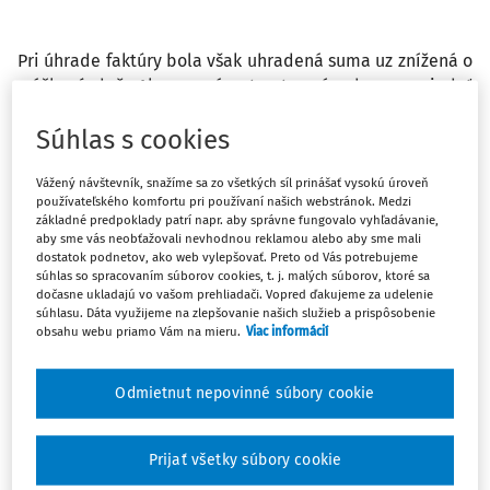
Pri úhrade faktúry bola však uhradená suma uz znížená o
zrážkovú daň. Ako sa má v tomto prípade vysporiadať
(účtovne) neuhradená časť faktúry, ktorou je výška
Súhlas s cookies
zrážkovej dane?
Vážený návštevník, snažíme sa zo všetkých síl prinášať vysokú úroveň
používateľského komfortu pri používaní našich webstránok. Medzi
základné predpoklady patrí napr. aby správne fungovalo vyhľadávanie,
aby sme vás neobťažovali nevhodnou reklamou alebo aby sme mali
dostatok podnetov, ako web vylepšovať. Preto od Vás potrebujeme
súhlas so spracovaním súborov cookies, t. j. malých súborov, ktoré sa
dočasne ukladajú vo vašom prehliadači. Vopred ďakujeme za udelenie
Co v pripade, ked ide o fakturu vystavenu v roku 2014,
súhlasu. Dáta využijeme na zlepšovanie našich služieb a prispôsobenie
ale uhradenu az v roku 2015, pricom suma uhrady je
obsahu webu priamo Vám na mieru.
Viac informácií
znizena o zrazkovu dan? Ako postupovat (uctovne) v
tomto pripade?
Odmietnut nepovinné súbory cookie
Odpoveď
Prijať všetky súbory cookie