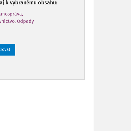
p aj k vybranému obsahu:
Samospráva,
vníctvo, Odpady
trovať