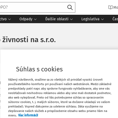
Mo
ctvo
Odpady
Ďalšie oblasti
Legislatíva
Ča
živnosti na s.r.o.
Súhlas s cookies
Vytlačiť
Vážený návštevník, snažíme sa zo všetkých síl prinášať vysokú úroveň
automobil obstaraný prostredníctvom
používateľského komfortu pri používaní našich webstránok. Medzi základné
 uplynul prvý rok (v júni 2014).
predpoklady patrí napr. aby správne fungovalo vyhľadávanie, aby sme vás
Obľúbené
neobťažovali nevhodnou reklamou alebo aby sme mali dostatok podnetov,
voju živnosť a chce si založiť
ako web vylepšovať. Preto od Vás potrebujeme súhlas so spracovaním
l postúpiť tento lízing bez
súborov cookies, t. j. malých súborov, ktoré sa dočasne ukladajú vo vašom
Stiahnuť
prehliadači. Vopred ďakujeme za udelenie súhlasu. Dáta využijeme na
čenie finančného prenájmu podľa zákona
zlepšovanie našich služieb a prispôsobenie obsahu webu priamo Vám na
úpravy základu dane by podnikateľ musel
mieru.
Viac informácií