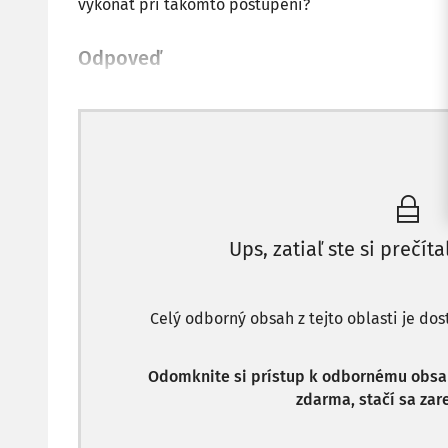
vykonať pri takomto postúpení?
Odpoveď
Ups, zatiaľ ste si prečíta
Celý odborný obsah z tejto oblasti je do
Odomknite si prístup k odbornému obsahu
zdarma, stačí sa zare