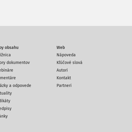
py obsahu
Web
ižnica
Nápoveda
ory dokumentov
Kľúčové slová
bináre
Autori
mentáre
Kontakt
ázky a odpovede
Partneri
tuality
dikáty
edpisy
ánky