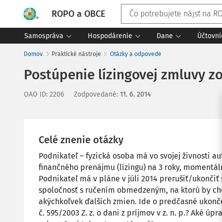
ROPO a OBCE
Samospráva
Hospodárenie
Dane
Účtovní
Domov
Praktické nástroje
Otázky a odpovede
Postúpenie lízingovej zmluvy zo 
OAO ID
:
2206
Zodpovedané
:
11. 6. 2014
Celé znenie otázky
Podnikateľ – fyzická osoba má vo svojej živnosti 
finančného prenájmu (lízingu) na 3 roky, momentálne
Podnikateľ má v pláne v júli 2014 prerušiť/ukončiť s
spoločnosť s ručením obmedzeným, na ktorú by chce
akýchkoľvek ďalších zmien. Ide o predčasné ukon
č. 595/2003 Z. z. o dani z príjmov v z. n. p.? Aké 