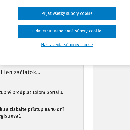
Zdieľať
Prijať všetky súbory cookie
Poznámka
Odmietnut nepovinné súbory cookie
Máte predplatné?
Prihláste sa
Nastavenia súborov cookie
li len začiatok...
stupný predplatiteľom portálu.
 a získajte prístup na 10 dní
gistrovať.