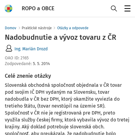
ROPO a OBCE
Menu
Domov
Praktické nástroje
Otázky a odpovede
Nadobudnutie a vývoz tovaru z ČR
Ing. Marián Drozd
OAO ID
:
2165
Zodpovedané
:
5. 5. 2014
Celé znenie otázky
Slovenská obchodná spoločnosť objednala v ČR tovar
pod svojim IČ DPH vydaným na Slovensku, tovar
nadobudla v ČR bez DPH, ktorý okamžite vyviezla do
tretieho štátu, (tovar nevstúpil na územie SR).
Spoločnosť v ČR nie je registrovaná pre DPH, preto
využila služby českej firmy, ktorá vybavila vývoz do tretej
krajiny. Aký doklad potrebuje slovenská obch.
spoločnosť, aby preukázala, že nadobudnutie bolo