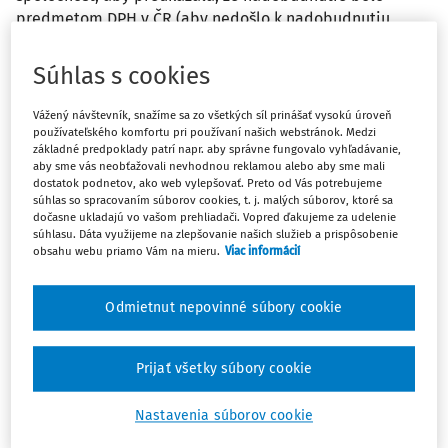
predmetom DPH v ČR (aby nedošlo k nadobudnutiu
tovaru podľa § 17 ods. 2 zákona č. 222/2004 Z. z. o dani z
pridanej hodnoty v z. n. p. - ďalej len "zákon o DPH")? Ide
Súhlas s cookies
v uvedenom prípade o vývoz podľa slovenského zákona
o DPH (§ 47), alebo v daňovom priznaní pre DPH sa tento
Vážený návštevník, snažíme sa zo všetkých síl prinášať vysokú úroveň
vývoz neuvádza?
používateľského komfortu pri používaní našich webstránok. Medzi
základné predpoklady patrí napr. aby správne fungovalo vyhľadávanie,
aby sme vás neobťažovali nevhodnou reklamou alebo aby sme mali
Odpoveď
dostatok podnetov, ako web vylepšovať. Preto od Vás potrebujeme
súhlas so spracovaním súborov cookies, t. j. malých súborov, ktoré sa
dočasne ukladajú vo vašom prehliadači. Vopred ďakujeme za udelenie
súhlasu. Dáta využijeme na zlepšovanie našich služieb a prispôsobenie
obsahu webu priamo Vám na mieru.
Viac informácií
Máte predplatné?
Prihláste sa
Odmietnut nepovinné súbory cookie
Prijať všetky súbory cookie
Ups, zatiaľ ste si prečítali len
začiatok...
Nastavenia súborov cookie