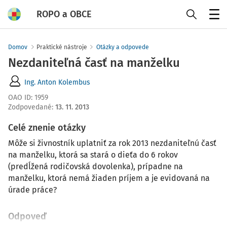
ROPO a OBCE
Menu
Domov
Praktické nástroje
Otázky a odpovede
Nezdaniteľná časť na manželku
Ing. Anton Kolembus
OAO ID
:
1959
Zodpovedané
:
13. 11. 2013
Celé znenie otázky
Môže si živnostník uplatniť za rok 2013 nezdaniteľnú časť
na manželku, ktorá sa stará o dieťa do 6 rokov
(predĺžená rodičovská dovolenka), prípadne na
manželku, ktorá nemá žiaden príjem a je evidovaná na
úrade práce?
Odpoveď