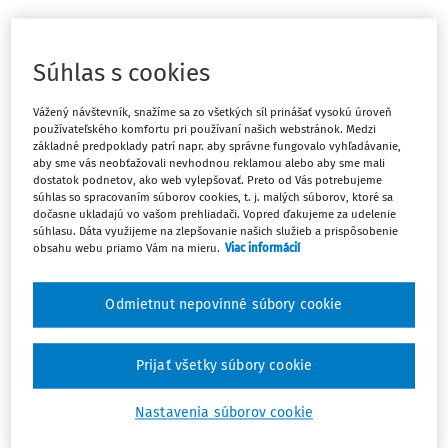
Máte predplatné?
Prihláste sa
Súhlas s cookies
Vážený návštevník, snažíme sa zo všetkých síl prinášať vysokú úroveň
používateľského komfortu pri používaní našich webstránok. Medzi
základné predpoklady patrí napr. aby správne fungovalo vyhľadávanie,
Ups, zatiaľ ste si prečítali len
aby sme vás neobťažovali nevhodnou reklamou alebo aby sme mali
dostatok podnetov, ako web vylepšovať. Preto od Vás potrebujeme
začiatok...
súhlas so spracovaním súborov cookies, t. j. malých súborov, ktoré sa
dočasne ukladajú vo vašom prehliadači. Vopred ďakujeme za udelenie
súhlasu. Dáta využijeme na zlepšovanie našich služieb a prispôsobenie
obsahu webu priamo Vám na mieru.
Viac informácií
Celý odborný obsah z tejto oblasti je
dostupný predplatiteľom portálu.
Odmietnut nepovinné súbory cookie
Odomknite si prístup k odbornému obsahu
a získajte prístup na 10 dní zdarma, stačí
Prijať všetky súbory cookie
sa zaregistrovať.
Nastavenia súborov cookie
Vďaka registrácii získate prístup aj k