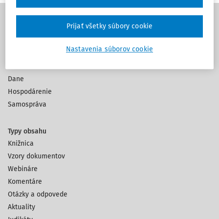
Prijať všetky súbory cookie
Témy
Nastavenia súborov cookie
Odpady
Účtovníctvo
Dane
Hospodárenie
Samospráva
Typy obsahu
Knižnica
Vzory dokumentov
Webináre
Komentáre
Otázky a odpovede
Aktuality