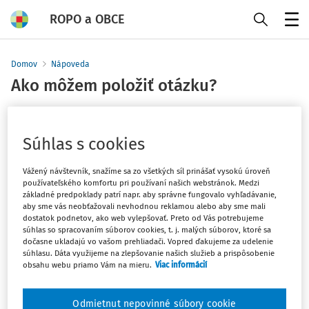
ROPO a OBCE
Menu
Domov
Nápoveda
Ako môžem položiť otázku?
Súhlas s cookies
Možnosť položiť vlastnú otázku do poradne majú iba
predplatitelia verzií Ropo a obce ŠTART, EXPERT a VIP -
Vážený návštevník, snažíme sa zo všetkých síl prinášať vysokú úroveň
viac informácií nájdete na stránke
predplatné
.
používateľského komfortu pri používaní našich webstránok. Medzi
základné predpoklady patrí napr. aby správne fungovalo vyhľadávanie,
aby sme vás neobťažovali nevhodnou reklamou alebo aby sme mali
dostatok podnetov, ako web vylepšovať. Preto od Vás potrebujeme
súhlas so spracovaním súborov cookies, t. j. malých súborov, ktoré sa
Späť na nápovedu >>
dočasne ukladajú vo vašom prehliadači. Vopred ďakujeme za udelenie
súhlasu. Dáta využijeme na zlepšovanie našich služieb a prispôsobenie
obsahu webu priamo Vám na mieru.
Viac informácií
Odmietnut nepovinné súbory cookie