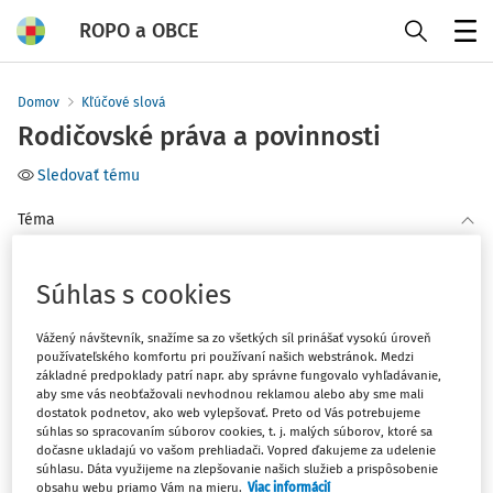
ROPO a OBCE
Menu
Domov
Kľúčové slová
Rodičovské práva a povinnosti
Sledovať tému
Téma
(1)
Ďalšie oblasti
Súhlas s cookies
Filter
Vážený návštevník, snažíme sa zo všetkých síl prinášať vysokú úroveň
používateľského komfortu pri používaní našich webstránok. Medzi
základné predpoklady patrí napr. aby správne fungovalo vyhľadávanie,
1
Počet vyhľadaných dokumentov:
aby sme vás neobťažovali nevhodnou reklamou alebo aby sme mali
dostatok podnetov, ako web vylepšovať. Preto od Vás potrebujeme
Zoradiť podľa
:
súhlas so spracovaním súborov cookies, t. j. malých súborov, ktoré sa
dočasne ukladajú vo vašom prehliadači. Vopred ďakujeme za udelenie
Najnovšie
Najstaršie
súhlasu. Dáta využijeme na zlepšovanie našich služieb a prispôsobenie
obsahu webu priamo Vám na mieru.
Viac informácií