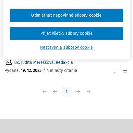
ČLÁNKY
Postavenie školy pri zachovaní práv rodiča
Odmietnut nepovinné súbory cookie
Nerezidentný rodič maloletého dieťaťa od materskej
školy vyžaduje, aby dieťa nevydala v deň, kedy má s ním
Prijať všetky súbory cookie
upravený styk súdnym rozhodnutím nerezidentný rodič
na prevzatie z materskej školy, rezidentnému rodičovi.
Nastavenia súborov cookie
Môže škola odmietnuť vydať dieťa ...
Bc. Judita Mereššová
,
Redakcia
Vydané:
19. 12. 2023
/
4 minúty čítania
1