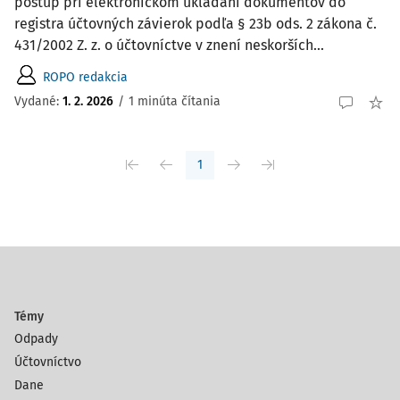
postup pri elektronickom ukladaní dokumentov do
registra účtovných závierok podľa § 23b ods. 2 zákona č.
431/2002 Z. z. o účtovníctve v znení neskorších...
ROPO redakcia
Vydané:
1. 2. 2026
/
1 minúta čítania
1
Témy
Odpady
Účtovníctvo
Dane