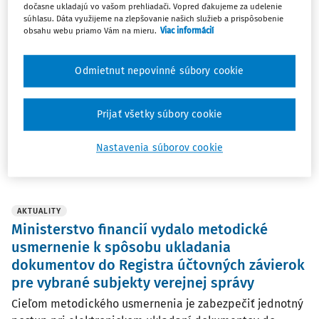
dočasne ukladajú vo vašom prehliadači. Vopred ďakujeme za udelenie
OTÁZKY A ODPOVEDE
súhlasu. Dáta využijeme na zlepšovanie našich služieb a prispôsobenie
obsahu webu priamo Vám na mieru.
Viac informácií
Nezverejnené výkazy
Čoho všetkého sa dopúšťa obec/mesto, ak k 03/2026
Odmietnut nepovinné súbory cookie
nemá zverejnené výkazy za rok 2024 a 2025 na stránke
registeruz.sk? Aké sankcie obci/mestu môžu z toho
plynúť?
Prijať všetky súbory cookie
BUKNA, advokátska kancelária, s.r.o.
Vydané
:
29. 4. 2026
/
1 minúta čítania
Nastavenia súborov cookie
AKTUALITY
Ministerstvo financií vydalo metodické
usmernenie k spôsobu ukladania
dokumentov do Registra účtovných závierok
pre vybrané subjekty verejnej správy
Cieľom metodického usmernenia je zabezpečiť jednotný