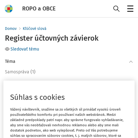
ROPO a OBCE
Menu
Domov
Kľúčové slová
Register účtovných závierok
Sledovať tému
Téma
(1)
Samospráva
Filter
Súhlas s cookies
2
Počet vyhľadaných dokumentov:
Vážený návštevník, snažíme sa zo všetkých síl prinášať vysokú úroveň
používateľského komfortu pri používaní našich webstránok. Medzi
základné predpoklady patrí napr. aby správne fungovalo vyhľadávanie,
Zoradiť podľa
:
aby sme vás neobťažovali nevhodnou reklamou alebo aby sme mali
Najnovšie
Najstaršie
dostatok podnetov, ako web vylepšovať. Preto od Vás potrebujeme
súhlas so spracovaním súborov cookies, t. j. malých súborov, ktoré sa