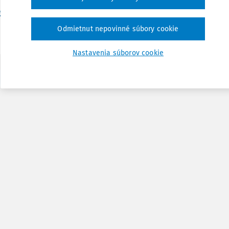
Vydané:
31. 1. 2017
/
11 minút čítania
g. Peter Konečný
Odmietnut nepovinné súbory cookie
Nastavenia súborov cookie
1