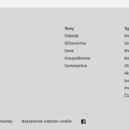
Témy
Ty
Odpady
Kn
Účtovníctvo
Vz
Dane
We
Hospodárenie
Ko
Samospráva
Ot
Ak
Ju
Pr
Čl
mienky
Nastavenie súborov cookie