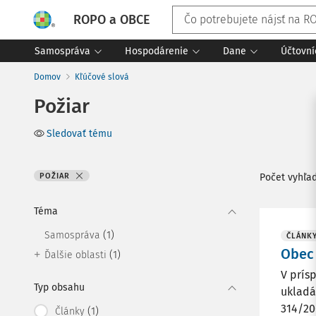
ROPO a OBCE
Samospráva
Hospodárenie
Dane
Účtovní
Domov
Kľúčové slová
Požiar
Sledovať tému
POŽIAR
Počet vyhľa
Téma
(1)
Samospráva
ČLÁNK
Obec 
(1)
Ďalšie oblasti
V prís
Typ obsahu
ukladá 
314/200
(1)
Články