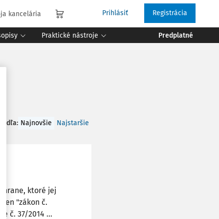
Prihlásiť
Registrácia
ja kancelária
sopisy
Praktické nástroje
Predplatné
 podľa
:
Najnovšie
Najstaršie
hrane, ktoré jej
 len "zákon č.
e č. 37/2014 ...