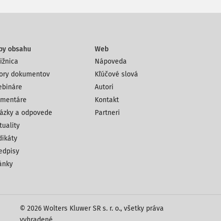
py obsahu
Web
ižnica
Nápoveda
ory dokumentov
Kľúčové slová
bináre
Autori
mentáre
Kontakt
ázky a odpovede
Partneri
tuality
dikáty
edpisy
ánky
© 2026 Wolters Kluwer SR s. r. o., všetky práva
vyhradené