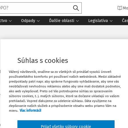
Mo
ctvo
Odpady
Ďalšie oblasti
Legislatíva
Ča
Súhlas s cookies
1
daných dokumentov:
Zoradiť
Vážený návštevník, snažíme sa zo všetkých síl prinášať vysokú úroveň
používateľského komfortu pri používaní našich webstránok. Medzi základné
predpoklady patrí napr. aby správne fungovalo vyhľadávanie, aby sme vás
neobťažovali nevhodnou reklamou alebo aby sme mali dostatok podnetov,
ako web vylepšovať. Preto od Vás potrebujeme súhlas so spracovaním
Y
súborov cookies, t. j. malých súborov, ktoré sa dočasne ukladajú vo vašom
prehliadači. Vopred ďakujeme za udelenie súhlasu. Dáta využijeme na
a ochrana pred požiarmi
zlepšovanie našich služieb a prispôsobenie obsahu webu priamo Vám na
mieru.
Viac informácií
pevku chcem upozorniť na povinnosti obcí pri protipožiarnej oc
zákon č. 314/2001 Z.z. o ochrane pred požiarmi v z. n. p. (ďalej
1 Z.z."). Niektoré úlohy obcí sú podrobnejšie upravené v zákon
Prijať všetky súbory cookie