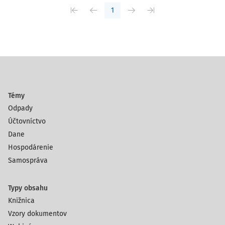
1
Témy
Odpady
Účtovníctvo
Dane
Hospodárenie
Samospráva
Typy obsahu
Knižnica
Vzory dokumentov