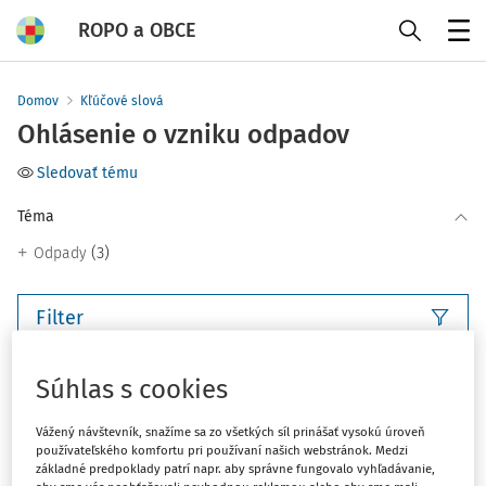
ROPO a OBCE
Menu
Domov
Kľúčové slová
Ohlásenie o vzniku odpadov
Sledovať tému
Téma
(3)
Odpady
Filter
3
Súhlas s cookies
Počet vyhľadaných dokumentov:
Zoradiť podľa
:
Vážený návštevník, snažíme sa zo všetkých síl prinášať vysokú úroveň
používateľského komfortu pri používaní našich webstránok. Medzi
Najnovšie
Najstaršie
základné predpoklady patrí napr. aby správne fungovalo vyhľadávanie,