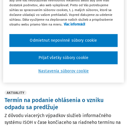
aby sme vás neobťažovali nevhodnou reklamou alebo aby sme mali
dostatok podnetov, ako web vylepšovať. Preto od Vás potrebujeme
ČLÁNKY
súhlas so spracovaním súborov cookies, t. j. malých súborov, ktoré sa
Informačná neistota v štatistickom
dočasne ukladajú vo vašom prehliadači. Vopred ďakujeme za udelenie
výkaze, ohlásení a miere triedenia
súhlasu. Dáta využijeme na zlepšovanie našich služieb a prispôsobenie
obsahu webu priamo Vám na mieru.
Viac informácií
Je vykazovanie údajov o odpadoch pre slovenské obce
administratívnym labyrintom? V praxi sa ukazuje, že áno.
Odmietnut nepovinné súbory cookie
Obce sa pri podávaní štatistických výkazov a Ohlásení
stretávajú s množstvom nejasností - od neúplných
podkladov až po protichodné požiadavky na ...
Prijať všetky súbory cookie
Ing. Uršula Horniaková Pomfyová
Nastavenia súborov cookie
Vydané:
20. 4. 2026
/
18 minút čítania
AKTUALITY
Termín na podanie ohlásenia o vzniku
odpadu sa predlžuje
Z dôvodu viacerých výpadkov služieb informačného
systému ISOH v čase končiaceho sa riadneho termínu na