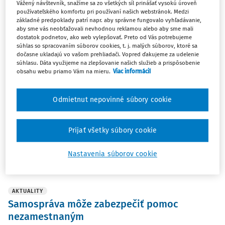
Vážený návštevník, snažíme sa zo všetkých síl prinášať vysokú úroveň
používateľského komfortu pri používaní našich webstránok. Medzi
základné predpoklady patrí napr. aby správne fungovalo vyhľadávanie,
AKTUALITY
aby sme vás neobťažovali nevhodnou reklamou alebo aby sme mali
Od júla sa zvýši maximálna dávka v
dostatok podnetov, ako web vylepšovať. Preto od Vás potrebujeme
súhlas so spracovaním súborov cookies, t. j. malých súborov, ktoré sa
nezamestnanosti a maximálna dávka z
dočasne ukladajú vo vašom prehliadači. Vopred ďakujeme za udelenie
garančného poistenia
súhlasu. Dáta využijeme na zlepšovanie našich služieb a prispôsobenie
obsahu webu priamo Vám na mieru.
Viac informácií
Žiadatelia o dávku v nezamestnanosti, ktorí sa po 1. júli
zaevidujú na úrade práce do evidencie uchádzačov o
Odmietnut nepovinné súbory cookie
zamestnanie a spĺňajú zákonom stanovené podmienky,
budú dostávať vyššiu maximálnu dávku v
nezamestnanosti o viac ako 90 eur mesačne.
Prijať všetky súbory cookie
ROPO redakcia
Nastavenia súborov cookie
Vydané:
8. 6. 2025
/
2 minúty čítania
AKTUALITY
Samospráva môže zabezpečiť pomoc
nezamestnaným