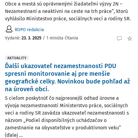
Obce a mestá sú oprávnenými žiadateľmi výzvy 2N –
Nezamestnaní a neaktívni na ceste na trh práce“, ktorú
vyhlásilo Ministestvo práce, sociálnych vecí a rodiny SR.
ROPO redakcia
Vydané:
23. 3. 2025
/
1 minúta čítania
AKTUALITY
Ďalší ukazovateľ nezamestnanosti PDU
spresní monitorovanie aj pre menšie
geografické celky. Novinkou bude pohľad až
na úroveň obcí.
S cieľom poskytnúť čo najpresnejší odhad úrovne a
vývoja nezamestnanosti Ministerstvo práce, sociálnych
vecí a rodiny SR zavádza ukazovateľ nezamestnanosti s
názvom „Podiel disponibilných uchádzačov o
zamestnanie na obyvateľstve v produktívnom veku“
(ďalej ...