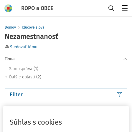
ROPO a OBCE
Menu
Domov
Kľúčové slová
Nezamestnanosť
Sledovať tému
Téma
(1)
Samospráva
(2)
Ďalšie oblasti
Filter
4
Počet vyhľadaných dokumentov:
Súhlas s cookies
Zoradiť podľa
:
Najnovšie
Najstaršie