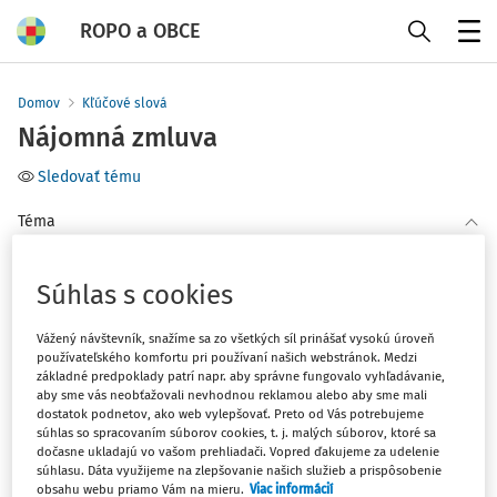
ROPO a OBCE
Menu
Domov
Kľúčové slová
Nájomná zmluva
Sledovať tému
Téma
Filter
Súhlas s cookies
Vážený návštevník, snažíme sa zo všetkých síl prinášať vysokú úroveň
1
Počet vyhľadaných dokumentov:
používateľského komfortu pri používaní našich webstránok. Medzi
základné predpoklady patrí napr. aby správne fungovalo vyhľadávanie,
Zoradiť podľa
:
aby sme vás neobťažovali nevhodnou reklamou alebo aby sme mali
dostatok podnetov, ako web vylepšovať. Preto od Vás potrebujeme
Najnovšie
Najstaršie
súhlas so spracovaním súborov cookies, t. j. malých súborov, ktoré sa
dočasne ukladajú vo vašom prehliadači. Vopred ďakujeme za udelenie
súhlasu. Dáta využijeme na zlepšovanie našich služieb a prispôsobenie
OTÁZKY A ODPOVEDE
obsahu webu priamo Vám na mieru.
Viac informácií