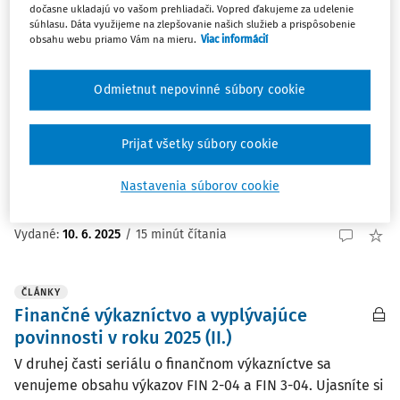
dočasne ukladajú vo vašom prehliadači. Vopred ďakujeme za udelenie
ČLÁNKY
súhlasu. Dáta využijeme na zlepšovanie našich služieb a prispôsobenie
Finančné výkazníctvo a vyplývajúce
obsahu webu priamo Vám na mieru.
Viac informácií
povinnosti v roku 2025 (III.)
Odmietnut nepovinné súbory cookie
Záverečná časť seriálu o finančnom výkazníctve sa
zameriava na podrobný rozbor štruktúry a obsahu
výkazov FIN 4-04, FIN 5-04 a FIN 6-04. Článok upozorňuje
Prijať všetky súbory cookie
na legislatívne zmeny, ktoré ovplyvňujú vykazovanie
záväzkov, a ponúka praktické usmernenie pre ...
Nastavenia súborov cookie
Ing. Tatiana Macháčová
Vydané:
10. 6. 2025
/
15 minút čítania
ČLÁNKY
Finančné výkazníctvo a vyplývajúce
povinnosti v roku 2025 (II.)
V druhej časti seriálu o finančnom výkazníctve sa
venujeme obsahu výkazov FIN 2-04 a FIN 3-04. Ujasníte si