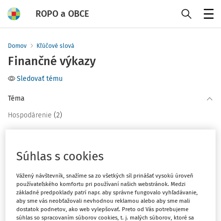
ROPO a OBCE
Menu
Domov
Kľúčové slová
Finančné výkazy
Sledovať tému
Téma
(2)
Hospodárenie
Filter
Súhlas s cookies
2
Počet vyhľadaných dokumentov:
Vážený návštevník, snažíme sa zo všetkých síl prinášať vysokú úroveň
používateľského komfortu pri používaní našich webstránok. Medzi
Zoradiť podľa
:
základné predpoklady patrí napr. aby správne fungovalo vyhľadávanie,
aby sme vás neobťažovali nevhodnou reklamou alebo aby sme mali
Najnovšie
Najstaršie
dostatok podnetov, ako web vylepšovať. Preto od Vás potrebujeme
súhlas so spracovaním súborov cookies, t. j. malých súborov, ktoré sa