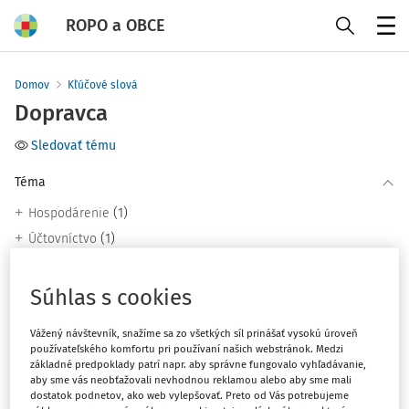
ROPO a OBCE
Menu
Domov
Kľúčové slová
Dopravca
Sledovať tému
Téma
(1)
Hospodárenie
(1)
Účtovníctvo
(1)
Ďalšie oblasti
(1)
Odpady
Súhlas s cookies
Vážený návštevník, snažíme sa zo všetkých síl prinášať vysokú úroveň
Filter
používateľského komfortu pri používaní našich webstránok. Medzi
základné predpoklady patrí napr. aby správne fungovalo vyhľadávanie,
aby sme vás neobťažovali nevhodnou reklamou alebo aby sme mali
dostatok podnetov, ako web vylepšovať. Preto od Vás potrebujeme
2
Počet vyhľadaných dokumentov: