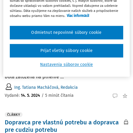
súhlas so spracovaním súborov cookies, t. j. malých súborov, ktoré sa
dočasne ukladajú vo vašom prehliadači. Vopred ďakujeme za udelenie
Zoradiť podľa
:
súhlasu. Dáta využijeme na zlepšovanie našich služieb a prispôsobenie
Najnovšie
Najstaršie
obsahu webu priamo Vám na mieru.
Viac informácií
ČLÁNKY
Odmietnut nepovinné súbory cookie
Vyúčtovanie dopravných služieb
Mesto má vo vlastníctve autobus na elektrický pohon,
Prijať všetky súbory cookie
ktorý si zaobstaralo z prostriedkov EÚ. Uvedený autobus
mesto zmluvne vypožičalo svojej spoločnosti s ručením
Nastavenia súborov cookie
obmedzeným, v ktorej má 100 % majetkovú účasť a ktorá
bola založená na plnenie ...
Ing. Tatiana Macháčová
,
Redakcia
Vydané:
14. 5. 2024
/
5 minút čítania
ČLÁNKY
Dopravca pre vlastnú potrebu a dopravca
pre cudziu potrebu