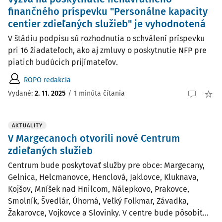
finančného príspevku "Personálne kapacity
centier zdieľaných služieb" je vyhodnotená
V štádiu podpisu sú rozhodnutia o schválení príspevku
pri 16 žiadateľoch, ako aj zmluvy o poskytnutie NFP pre
piatich budúcich prijímateľov.
ROPO redakcia
Vydané:
2. 11. 2025
/
1 minúta čítania
AKTUALITY
V Margecanoch otvorili nové Centrum
zdieľaných služieb
Centrum bude poskytovať služby pre obce: Margecany,
Gelnica, Helcmanovce, Henclová, Jaklovce, Kluknava,
Kojšov, Mníšek nad Hnilcom, Nálepkovo, Prakovce,
Smolník, Švedlár, Úhorná, Veľký Folkmar, Závadka,
Žakarovce, Vojkovce a Slovinky. V centre bude pôsobiť...