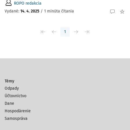
ROPO redakcia
Vydané:
14. 4. 2025
/
1 minúta čítania
1
Témy
Odpady
Účtovníctvo
Dane
Hospodárenie
Samospráva