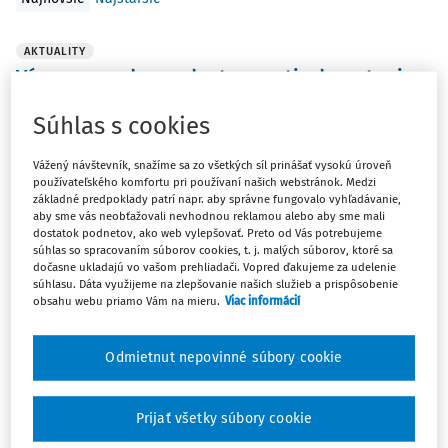
AKTUALITY
Výzva na podporu dostupnosti zdravotnej
starostlivosti v centrách zdieľaných služieb
Súhlas s cookies
Výzvu na predkladanie žiadostí o poskytnutie dotácie s
kódom VD 1/2026 zverejnilo Ministerstvo zdravotníctva
Vážený návštevník, snažíme sa zo všetkých síl prinášať vysokú úroveň
Slovenskej republiky.
používateľského komfortu pri používaní našich webstránok. Medzi
základné predpoklady patrí napr. aby správne fungovalo vyhľadávanie,
ROPO redakcia
aby sme vás neobťažovali nevhodnou reklamou alebo aby sme mali
dostatok podnetov, ako web vylepšovať. Preto od Vás potrebujeme
Vydané:
21. 6. 2026
/
1 minúta čítania
súhlas so spracovaním súborov cookies, t. j. malých súborov, ktoré sa
dočasne ukladajú vo vašom prehliadači. Vopred ďakujeme za udelenie
súhlasu. Dáta využijeme na zlepšovanie našich služieb a prispôsobenie
obsahu webu priamo Vám na mieru.
Viac informácií
AKTUALITY
Ministerstvo zdravotníctva vyhlási výzvu na
sociálne taxíky
Odmietnut nepovinné súbory cookie
Výzva umožní nakúpiť do obcí združených v centrách
zdieľaných služieb vozidlá na prepravu seniorov,
Prijať všetky súbory cookie
imobilných občanov či ľudí v núdzi za zdravotnou