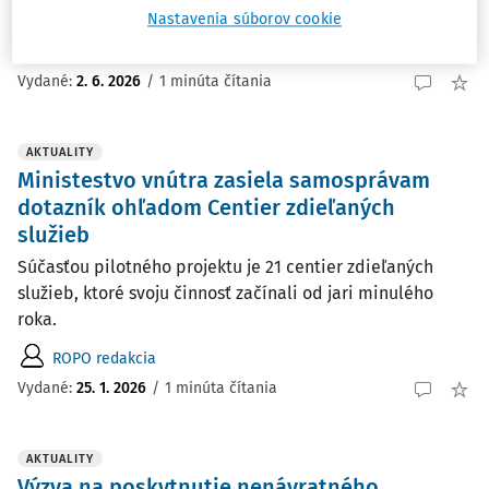
starostlivosťou.
Nastavenia súborov cookie
ROPO redakcia
Vydané:
2. 6. 2026
/
1 minúta čítania
AKTUALITY
Ministestvo vnútra zasiela samosprávam
dotazník ohľadom Centier zdieľaných
služieb
Súčasťou pilotného projektu je 21 centier zdieľaných
služieb, ktoré svoju činnosť začínali od jari minulého
roka.
ROPO redakcia
Vydané:
25. 1. 2026
/
1 minúta čítania
AKTUALITY
Výzva na poskytnutie nenávratného