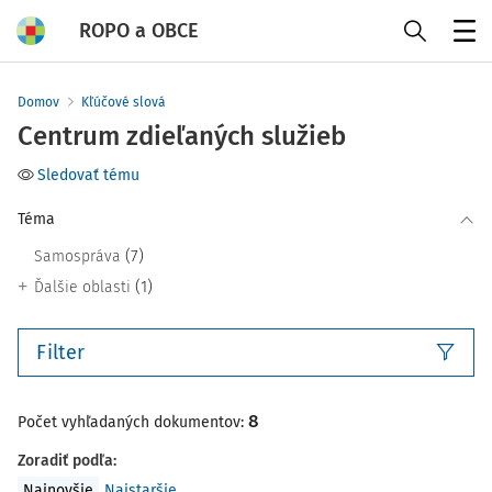
ROPO a OBCE
Menu
Domov
Kľúčové slová
Centrum zdieľaných služieb
Sledovať tému
Téma
(7)
Samospráva
(1)
Ďalšie oblasti
Filter
8
Počet vyhľadaných dokumentov:
Zoradiť podľa
:
Najnovšie
Najstaršie