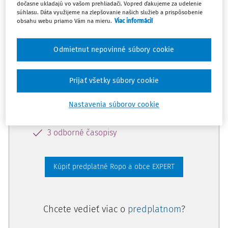
dočasne ukladajú vo vašom prehliadači. Vopred ďakujeme za udelenie
Odomknite si prístup zakúpením
súhlasu. Dáta využijeme na zlepšovanie našich služieb a prispôsobenie
obsahu webu priamo Vám na mieru.
Viac informácií
predplatného.
Odmietnut nepovinné súbory cookie
Vďaka tomu získate aj:
Odborné články z 5 oblastí
Prijať všetky súbory cookie
Predpisy, Judikatúra
Vzory dokumentov
Nastavenia súborov cookie
Možnosť položiť 15 otázok odborníkovi
3 odborné časopisy
Kúpiť predplatné Ropo a obce EXPERT
Chcete vedieť viac o
predplatnom
?