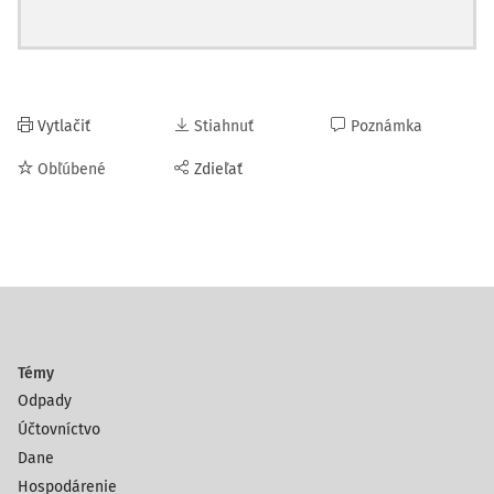
Vytlačiť
Stiahnuť
Poznámka
Obľúbené
Zdieľať
Témy
Odpady
Účtovníctvo
Dane
Hospodárenie